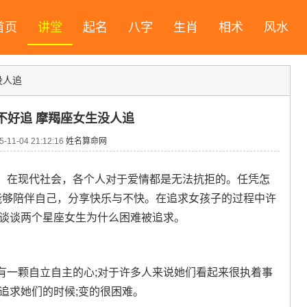
首页
讲堂
起名
八字
生肖
相术
风水
没人追
不好追 摩羯座女生没人追
11-04 21:12:16
姓名算命网
，在现代社会，各个人对于爱情都是无法抗拒的。任凭怎
能够陪伴自己，分享快乐与不快。在追求女孩子的过程中许
来谈谈两个星座女生为什么困难被追求。
有一颗自立自主的心;对于许多人来说她们看起来很执着事
追求她们的时候;变的很困难。