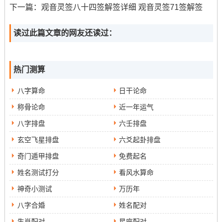
至关重要。
下一篇：
观音灵签八十四签解签详细 观音灵签71签解签
读过此篇文章的网友还读过：
热门测算
八字算命
日干论命
称骨论命
近一年运气
八字排盘
六壬排盘
玄空飞星排盘
六爻起卦排盘
奇门遁甲排盘
免费起名
姓名测试打分
看风水算命
神奇小测试
万历年
八字合婚
姓名配对
生肖配对
星座配对