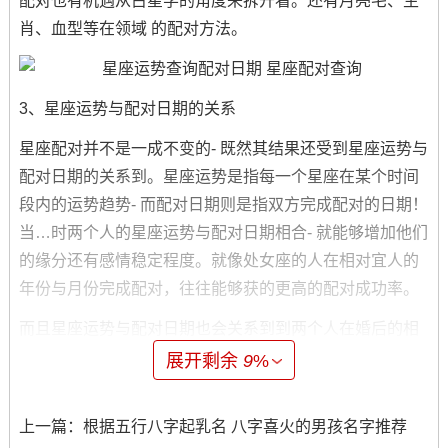
配对也有机遇从占星学的角度来拆开看。还有月亮宅、生
肖、血型等在领域 的配对方法。
3、星座运势与配对日期的关系
星座配对并不是一成不变的- 既然其结果还受到星座运势与
配对日期的关系到。星座运势是指每一个星座在某个时间
段内的运势趋势- 而配对日期则是指双方完成配对的日期！
当…时两个人的星座运势与配对日期相合- 就能够增加他们
的缘分还有感情稳定程度。就像处女座的人在相对宜人的
年份与月份完成配对，往往能够获的更高的配对成功率。
而且星座运势与配对日期也会关系到到两个人在婚后的相
处.假如两个人在配对日时有发生矛盾;那么在日后的婚姻生
展开剩余
9
%
活中也会不难因此而产生矛盾。
选好合适的配对日期包括关注星座运势对于婚姻的持续性
上一篇：
根据五行八字起乳名 八字喜火的男孩名字推荐