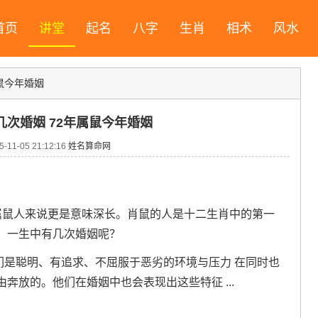
首页
讲堂
起名
八字
生肖
相术
风水
鼠今年婚姻
次婚姻 72年属鼠今年婚姻
11-05 21:12:16
姓名算命网
属鼠人来说更是意味深长。肖鼠的人是十二生肖中的第一
，一生中有几次婚姻呢？
他们是聪明、有追求、不屈服于恶劣的环境与压力 在同时也
奔放的。他们在婚姻中也会表现出这些特征 ...