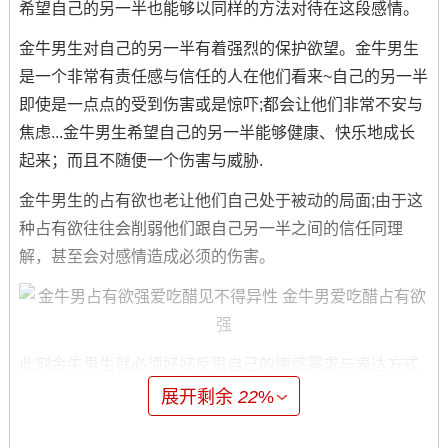
希望自己的另一半也能够以同样的方法对待在这段感情。
金牛男生对自己的另一半有着强烈的保护欲望。金牛男生
是一个非常有责任感与信任的人在他们看来~自己的另一半
即使是一点点的受到伤害或是惊吓;都会让他们非常不安与
焦虑...金牛男生希望自己的另一半能够健康、快乐地成长
起来；而且不随便一个伤害与威胁.
金牛男生的占有欲也老让他们自己处于被动的局面;由于这
种占有欲往往会削弱他们跟自己另一半之间的信任同理
解，甚至会对感情造成必须的伤害。
此刻金牛男生就必须好好反思自己的情感需求与表达方式
学会放下部分不必要的忌妒与猜忌~给予自己的另一半更多
展开剩余
22
%
自由跟信任。而对于另一半来说也需要学会理解跟包容金