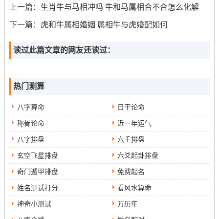
牛男生强烈的占有欲，通过交流还有沟通建立彼此的信任
上一篇：
生肖牛与马相冲吗 牛和马属相合不合怎么化解
同理解。
下一篇：
虎和牛属相婚姻 属相牛与虎婚配如何
从说实话，金牛男生爱吃醋与占有欲强的特征 在感情生活
中是十分常见的 这是相信与被信任、在共同的关系中难免
读过此篇文章的网友还读过：
产生的一种情感需求.即便如此金牛男生也需要学会掌控自
己的情绪;不过度表现出自己的忌妒与猜疑，给自己的另一
热门测算
半更多自由与信任。在双才能够互相包容与理解的基础上
两个人的感情关系才能够进一步稳定、美满、让彼此幸福
八字算命
日干论命
地度过每一天...
称骨论命
近一年运气
八字排盘
六壬排盘
玄空飞星排盘
六爻起卦排盘
奇门遁甲排盘
免费起名
姓名测试打分
看风水算命
神奇小测试
万历年