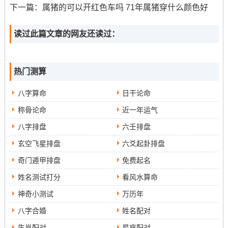
晰；条理分明;而且表现了较高的写作能力同思维详细...
下一篇：
属猪的可以开红色车吗 71年属猪穿什么颜色好
建议作者在之间加强过渡，让更加流畅自然。
读过此篇文章的网友还读过：
热门测算
八字算命
日干论命
称骨论命
近一年运气
八字排盘
六壬排盘
玄空飞星排盘
六爻起卦排盘
奇门遁甲排盘
免费起名
姓名测试打分
看风水算命
神奇小测试
万历年
八字合婚
姓名配对
生肖配对
星座配对