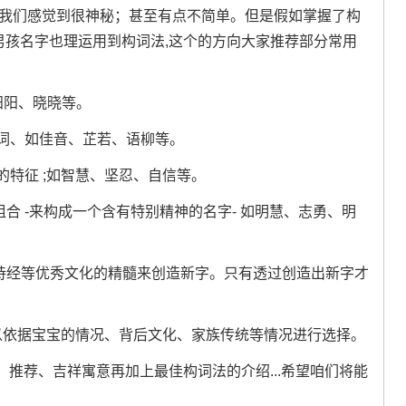
让我们感觉到很神秘；甚至有点不简单。但是假如掌握了构
猪男孩名字也理运用到构词法,这个的方向大家推荐部分常用
阳阳、晓晓等。
新词、如佳音、芷若、语柳等。
的特征 ;如智慧、坚忍、自信等。
合 -来构成一个含有特别精神的名字- 如明慧、志勇、明
、诗经等优秀文化的精髓来创造新字。只有透过创造出新字才
以依据宝宝的情况、背后文化、家族传统等情况进行选择。
推荐、吉祥寓意再加上最佳构词法的介绍...希望咱们将能
。