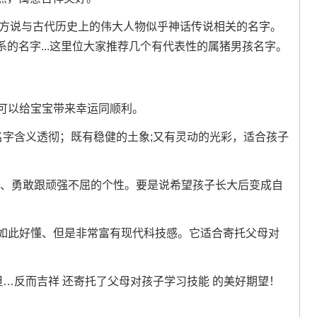
比方说与古代历史上的伟大人物似乎神话传说相关的名字。
的名字...这里位大家推荐几个有代表性的属猪男孩名字。
它可以给宝宝带来幸运同顺利。
个名字含义透彻；既有稳健的土象;又有灵动的光彩，适合孩子
。
坚强、勇敢跟顽强不屈的个性。要是说希望孩子长大后变成自
说如此好懂、但是非常富有现代科技感。它适合寄托父母对
非但…反而吉祥 还寄托了父母对孩子学习技能 的美好期望！