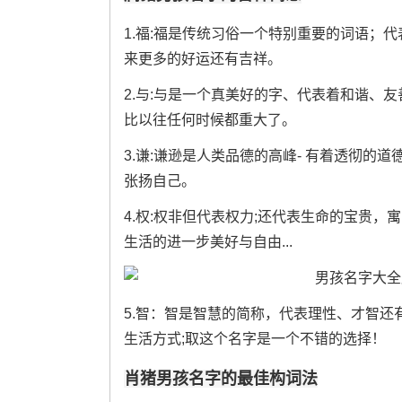
1.福:福是传统习俗一个特别重要的词语；
来更多的好运还有吉祥。
2.与:与是一个真美好的字、代表着和谐、
比以往任何时候都重大了。
3.谦:谦逊是人类品德的高峰- 有着透彻的道
张扬自己。
4.权:权非但代表权力;还代表生命的宝贵
生活的进一步美好与自由...
5.智：智是智慧的简称，代表理性、才智还
生活方式;取这个名字是一个不错的选择！
肖猪男孩名字的最佳构词法