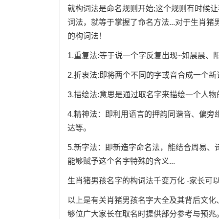
就构词法是命名规则开始;这个规则有时候
词法，就等于掌握了命名方法...对于生肖
的构词法！
1.重复法:等于说一个字反复出现~如晨晨、
2.折衷法:即将两个不同的字或音合成一个
3.描绘法:意思是通过取名字来描绘一个人物
4.精神法：即利用语言的押韵同谐音、偏旁组
达等。
5.新字法：即新造字命名法，能结合周易
能够赋予这个名字特殊的含义...
生肖猪男孩名字的构词法千变万化 -家长可
以上是有关肖猪男孩名字大全及其背后文化、
够位广大家长在取名时提供部分参考与预兆