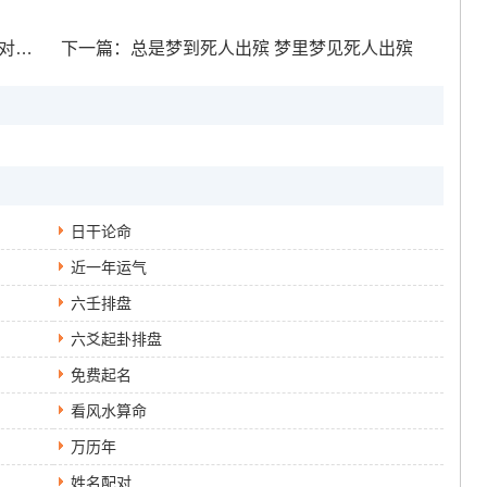
分析
下一篇：
总是梦到死人出殡 梦里梦见死人出殡
日干论命
近一年运气
六壬排盘
六爻起卦排盘
免费起名
看风水算命
万历年
姓名配对