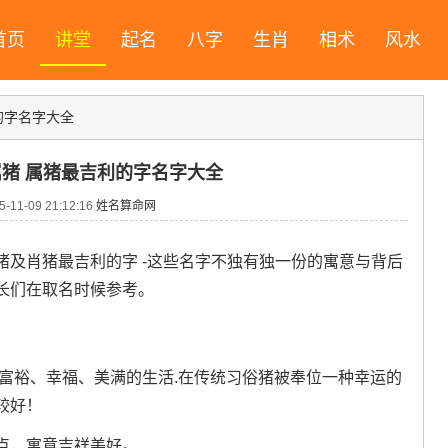
首页
讲堂
起名
八字
生肖
相术
风水
的字名字大全
猪 属猪最吉利的字名字大全
11-09 21:12:16
姓名算命网
及肖猪最吉利的字 -这些名字不独有独一份的寓意与背后
长们在取名时候参考。
富裕、幸福、美满的生活.在传统习俗猪被奉位一种幸运的
较好！
点，寓意吉祥美好。