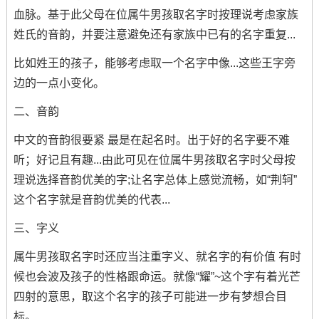
血脉。基于此父母在位属牛男孩取名字时按理说考虑家族
姓氏的音韵，并要注意避免还有家族中已有的名字重复...
比如姓王的孩子，能够考虑取一个名字中像...这些王字旁
边的一点小变化。
二、音韵
中文的音韵很要紧 最是在起名时。出于好的名字要不难
听；好记且有趣...由此可见在位属牛男孩取名字时父母按
理说选择音韵优美的字;让名字总体上感觉流畅，如“荆轲”
这个名字就是音韵优美的代表...
三、字义
属牛男孩取名字时还应当注重字义、就名字的有价值 有时
候也会波及孩子的性格跟命运。就像“耀”~这个字有着光芒
四射的意思，取这个名字的孩子可能进一步有梦想合目
标。