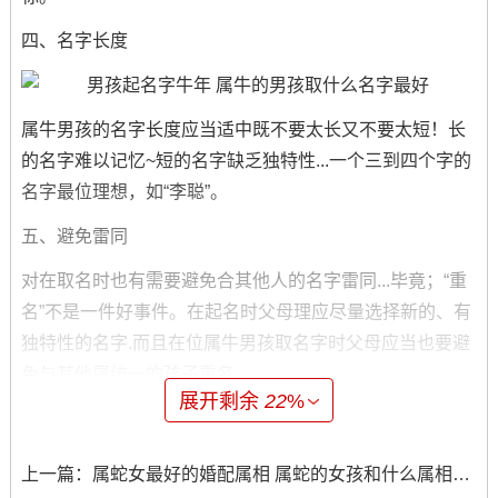
四、名字长度
属牛男孩的名字长度应当适中既不要太长又不要太短！长
的名字难以记忆~短的名字缺乏独特性...一个三到四个字的
名字最位理想，如“李聪”。
五、避免雷同
对在取名时也有需要避免合其他人的名字雷同...毕竟；“重
名”不是一件好事件。在起名时父母理应尽量选择新的、有
独特性的名字.而且在位属牛男孩取名字时父母应当也要避
免与其他属统一的孩子重名。
展开剩余
22
%
六、喜庆
起一个喜庆的名字对于属牛男孩来说也是一个不错的选
上一篇：
属蛇女最好的婚配属相 属蛇的女孩和什么属相最配婚
择。打个比方“朱福”、这个名字有着福气的意思，是一个既