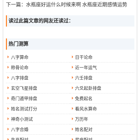
下一篇：
水瓶座好运什么时候来啊 水瓶座近期感情运势
好听又带有祝福的名字。
七、适合年龄段
读过此篇文章的网友还读过：
依据孩子的各异年龄段，起名也有所区别 。对于属牛男孩
来说父母没问题依据孩子的不相同年龄 起一个适合的名
热门测算
字...比方说“小明”这个名字适合儿童;而“明哥”则适合年龄稍
八字算命
日干论命
大部分的孩子。
称骨论命
近一年运气
八字排盘
六壬排盘
玄空飞星排盘
六爻起卦排盘
奇门遁甲排盘
免费起名
姓名测试打分
看风水算命
神奇小测试
万历年
八字合婚
姓名配对
生肖配对
星座配对