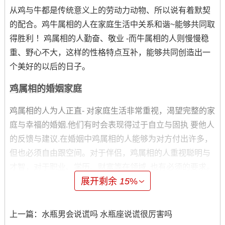
从鸡与牛都是传统意义上的劳动力动物、所以说有着默契
的配合。鸡牛属相的人在家庭生活中关系和谐~能够共同取
得胜利 ！鸡属相的人勤奋、敬业 -而牛属相的人则慢慢稳
重、野心不大，这样的性格特点互补，能够共同创造出一
个美好的以后的日子。
鸡属相的婚姻家庭
鸡属相的人为人正直- 对家庭生活非常重视，渴望完整的家
庭与幸福的婚姻.他们有时会表现得过于自立与固执 要他人
的反馈与建议.在婚姻中鸡属相的人能够为对方付出许多，
但也必须自由跟空间。对于伴侣，鸡属相的人重视聪明与
才智，对于职业、学历、财富等在领域 ,也有必须的要求。
展开剩余
15
%
鸡属相的健康运势
就鸡属相的人身体健康，但在饮食与运动上得注意！他们
上一篇：
水瓶男会说谎吗 水瓶座说谎很厉害吗