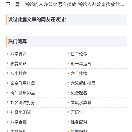
身体敏感- 容易外界环境影响.在饮食上他们必须保持健康
下一篇：
属蛇的人办公桌怎样摆放 属蛇人办公桌摆放什么最好
的饮食习惯 -避免吃过多热量同油腻的食物...在运动在领域
，鸡属相的人需要多参加有氧运动 -健身或瑜伽、以保持身
读过此篇文章的网友还读过：
体健康。
热门测算
八字算命
日干论命
称骨论命
近一年运气
八字排盘
六壬排盘
玄空飞星排盘
六爻起卦排盘
奇门遁甲排盘
免费起名
姓名测试打分
看风水算命
神奇小测试
万历年
八字合婚
姓名配对
生肖配对
星座配对