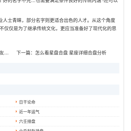
好的名字不光…也需要满足条件良好的传统内涵 -还可以
业人士青睐，部分名字则更适合出色的人才。从这个角度
;不仅仅是为了继承传统文化，更应当准备好了现代化的思
么样
下一篇：
怎么看星盘合盘 星座详细合盘分析
日干论命
近一年运气
六壬排盘
六爻起卦排盘