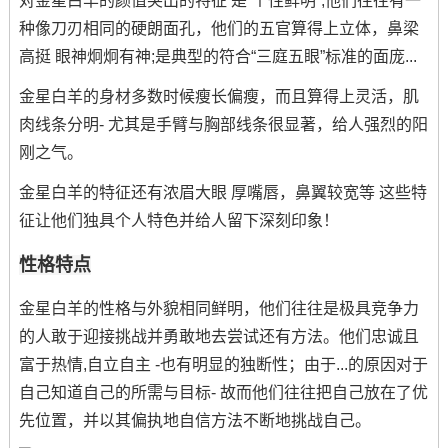
对金星白羊的颜值突出的特征 是“个性鲜明”,他们往往有一
种像刀刃相同的硬朗面孔，他们的五官算得上立体，鼻梁
高挺 眼神炯炯有神;是典型的符合“三庭五眼”标准的面庞...
金星白羊的身材多数时候瘦长偏瘦，而且算得上灵活，肌
肉线条分明- 尤其是手臂与胸部线条很显著，给人强烈的阳
刚之气。
金星白羊的特征还有浓眉大眼 厚嘴唇，鼻翼较宽等 这些特
征让他们独具个人特色并给人留下深刻印象！
性格特点
金星白羊的性格与外貌相同鲜明，他们往往是极具竞争力
的人敢于迎接挑战并勇敢地去尝试还有方法。他们忠诚且
富于热情,自立自主 -也有明显的独断性；由于...的原因对于
自己知道自己的所需与目标- 故而他们往往把自己放在了优
先位置，并以其偏执地自信方法不断地挑战自己。