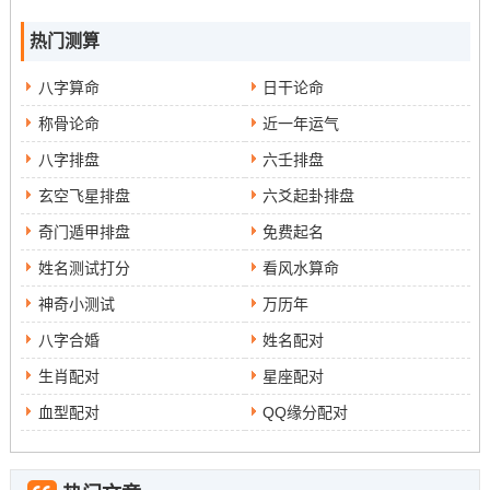
热门测算
八字算命
日干论命
称骨论命
近一年运气
八字排盘
六壬排盘
玄空飞星排盘
六爻起卦排盘
奇门遁甲排盘
免费起名
姓名测试打分
看风水算命
神奇小测试
万历年
八字合婚
姓名配对
生肖配对
星座配对
血型配对
QQ缘分配对