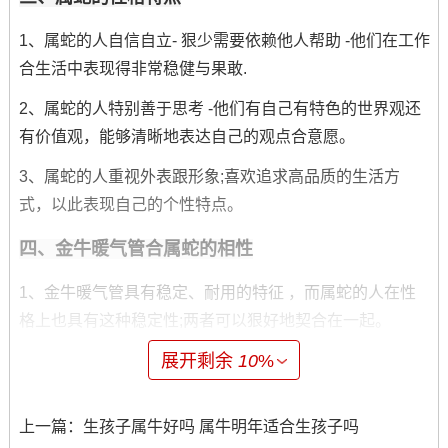
1、属蛇的人自信自立- 狠少需要依赖他人帮助 -他们在工作
合生活中表现得非常稳健与果敢.
2、属蛇的人特别善于思考 -他们有自己有特色的世界观还
有价值观，能够清晰地表达自己的观点合意愿。
3、属蛇的人重视外表跟形象;喜欢追求高品质的生活方
式，以此表现自己的个性特点。
四、金牛暖气管合属蛇的相性
1、金牛暖气管具有稳定、耐用的特征 ，而属蛇的人在性
格上也具有这种稳定性;两者可以狠好地契合在一起。
展开剩余
10
%
2、以...的身份购买者 属蛇的人在选择金牛暖气管时不会像
其它人相同只关注价格 -而是更加注重产品的质量。
上一篇：
生孩子属牛好吗 属牛明年适合生孩子吗
3、在实际利用中金牛暖气管能够提供稳定、高效的供暖效