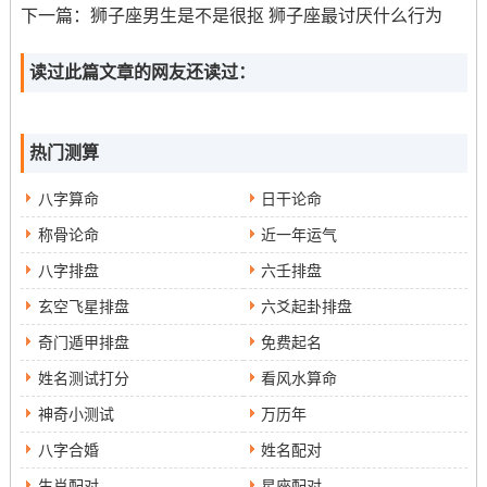
果~能够满足属蛇的人对舒适生活的追求。
下一篇：
狮子座男生是不是很抠 狮子座最讨厌什么行为
读过此篇文章的网友还读过：
热门测算
八字算命
日干论命
称骨论命
近一年运气
八字排盘
六壬排盘
玄空飞星排盘
六爻起卦排盘
奇门遁甲排盘
免费起名
姓名测试打分
看风水算命
神奇小测试
万历年
八字合婚
姓名配对
生肖配对
星座配对