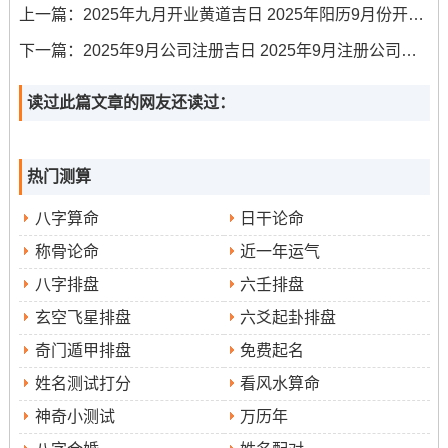
三煞位再东方，若墓碑朝向或仪式位置关联东方，需特别
上一篇：
2025年九月开业黄道吉日 2025年阳历9月份开业黄道吉日
谨慎,最佳选择能化解三煞的吉日吉时。从紫白飞星布局看
下一篇：
2025年9月公司注册吉日 2025年9月注册公司吉日专用日历
九紫右弼星飞临离宫正南方,此星属火，主喜庆;若墓碑朝向
或仪式场所能契合此方、或有助提升家族声誉；而五黄廉
读过此篇文章的网友还读过：
贞星飞临中宫~此星属土，为大凶星，主导疾病灾祸，中宫
区域宜静不宜动，立碑仪式布局应避免再此方位有剧烈动
作或红色、黄色物品引动煞气。
热门测算
八字算命
日干论命
称骨论命
近一年运气
八字排盘
六壬排盘
玄空飞星排盘
六爻起卦排盘
奇门遁甲排盘
免费起名
姓名测试打分
看风水算命
神奇小测试
万历年