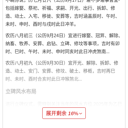
不瞒你说，历七月廿六（公历9月17日）差不多诸事皆宜-
包括嫁娶、祭祀、祈福、求嗣、开光、出行、拆卸、修
造、动土、入宅、移徙、安葬等，吉时涵盖辰时、午时、
未时、申时、酉时与戌时此日冲羊。
农历八月初三（公历9月24日）宜进行嫁娶、冠笄、解除、
纳畜、牧养、安葬、启钻、立碑、修坟等事项，吉时有卯
时、巳时、午时、未时、申时同亥时此日冲虎煞南...
农历八月初九（公历9月30日）宜开光、解除、拆卸、修
造、动土、安门、安葬、修坟、破土、移柩，吉时再巳
时、未时、酉时合亥时此日冲猴煞北...
立碑风水布局
进行立碑仪式，需特别关注当年的风水方位.2025年为乙巳
年太岁方位位于东南 岁破位则位于西北- 日常动土修造应
展开剩余
16
%
尽量避开在这两个方位，以免触犯太岁或招致破损.此年的