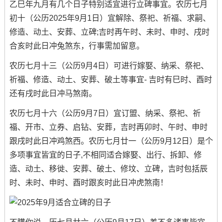
乙巳年九月有几个日子特别适宜进行立碑事宜。农历七月
初十（公历2025年9月1日）宜解除、祭祀、祈福、求嗣、
修造、动土、安葬、立碑;吉时再午时、未时、申时、戌时
合亥时此日冲兔煞东，行事需加留意。
农历七月十三（公历9月4日）可进行嫁娶、纳采、祭祀、
祈福、修造、动土、安葬、破土等事宜- 吉时有巳时、酉时
还有戌时此日冲马煞南。
农历七月十六（公历9月7日）宜订盟、纳采、祭祀、祈
福、开市、立券、启钻、安葬，吉时再卯时、午时、申时
跟戌时此日冲鸡煞西。农历七月廿一（公历9月12日）是个
多项事宜皆宜的日子,不相同适合嫁娶、出行、拆卸、修
造、动土、移徙、安葬、破土、修坟、立碑，吉时包括辰
时、未时、申时、酉时跟亥时此日冲虎煞南！