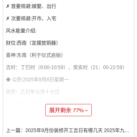
✗ 首要规避:嫁娶、出行
✗ 次要规避:开市、入宅
风水能量介绍:
财位:西南（宜摆放铜器）
喜神:东南（利于仪式启始）
吉时：丁巳时（9:00-10:59）、癸亥时（21：00-22:59）
◆ 公历:2025年9月8日星期一
农历：乙巳年七月十七日
天干地支:乙巳年乙酉月庚辰日
展开剩余
77
%
【宜】嫁娶、求嗣、出行、修造、入宅、安床、开市、交
易
上一篇：
2025年9月份装修开工吉日有哪几天 2025年九月份装修开工吉日