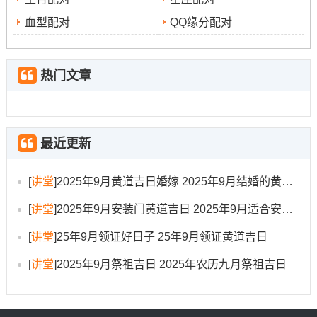
农历：乙巳年七月廿五日
血型配对
QQ缘分配对
天干地支:乙巳年乙酉月戊子日
【宜】乔迁、进宅、安门、入宅、剃胎发
热门文章
【忌】结婚、开业、动土、安葬
【冲】马日冲（壬午）| 岁破方位:南方
最近更新
【九星吉凶】司命（黄道吉日）
[
讲堂
]
2025年9月黄道吉日婚嫁 2025年9月结婚的黄道吉日
✓ 强效匹配：进宅、安门、剃胎发
[
讲堂
]
2025年9月安装门黄道吉日 2025年9月适合安装大门的黄道吉日有哪些
✓ 附加吉兆:乔迁、入宅
[
讲堂
]
25年9月领证好日子 25年9月领证黄道吉日
✗ 首要规避：结婚、动土
[
讲堂
]
2025年9月祭祖吉日 2025年农历九月祭祖吉日
✗ 次要规避:开业、安葬
财位:正北（宜摆放五谷锦囊）