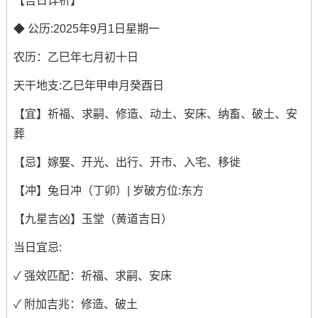
【吉日详析】
◆ 公历:2025年9月1日星期一
农历：乙巳年七月初十日
天干地支:乙巳年甲申月癸酉日
【宜】祈福、求嗣、修造、动土、安床、纳畜、破土、安
葬
【忌】嫁娶、开光、出行、开市、入宅、移徙
【冲】兔日冲（丁卯）| 岁破方位:东方
【九星吉凶】玉堂（黄道吉日）
当日宜忌:
✓ 强效匹配：祈福、求嗣、安床
✓ 附加吉兆：修造、破土