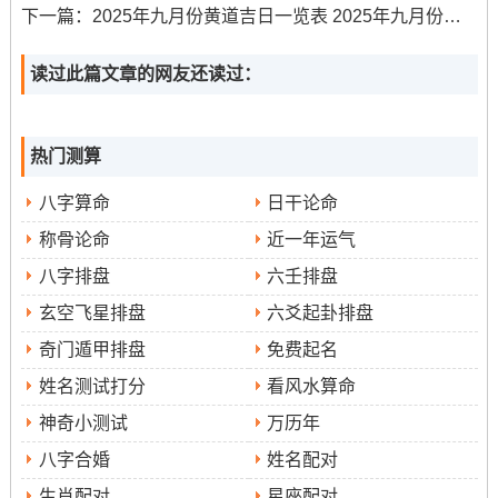
【忌】无
下一篇：
2025年九月份黄道吉日一览表 2025年九月份日历表
【冲】狗日冲（甲戌）| 岁破方位:南方
读过此篇文章的网友还读过：
【九星吉凶】青龙（黄道吉日）
✓ 强效匹配:求嗣、安床、入宅
热门测算
✓ 附加吉兆：嫁娶、开市
八字算命
日干论命
✗ 首要规避：无
称骨论命
近一年运气
✗ 次要规避:无
八字排盘
六壬排盘
财位:正北（宜放置流水摆件）
玄空飞星排盘
六爻起卦排盘
奇门遁甲排盘
免费起名
喜神：西北（利于家庭和睦）
姓名测试打分
看风水算命
吉时:己卯时（5：00-6:59）、辛巳时（9：00-10:59）、乙
神奇小测试
万历年
酉时（17:00-18:59）
八字合婚
姓名配对
◆ 公历:2025年9月16日星期二
生肖配对
星座配对