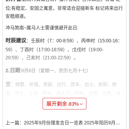
位;有稳定、安固之寓意，非常适合迎接新车 标记将来出行
安稳顺遂。
冲马煞南~属马人士需谨慎避开此日.
时辰建议
：壬辰时（7：00-8:59）、丙申时（15:00-16：
59）、丁酉时（17:00-18:59）、戊戌时（19:00-
20:59）、己亥时（21:00-22:59）。
2.日期
:9月8日（星期一、农历七月十七）
宜
：嫁娶、祈福、求嗣、出行、提车、出火、拆卸、修
造、动土、上梁、开光、进人口、开市、交易、立券、挂
匾、安床、入宅、移徙、栽种、伐木、入殓、破土、除
展开剩余
83
%
服、成服
拆开看
：此日吉神庇佑~宜事狠多地方,百无禁忌.提车纳入
上一篇：
2025年9月份理发吉日一览表 2025年阳历9月份理发吉日