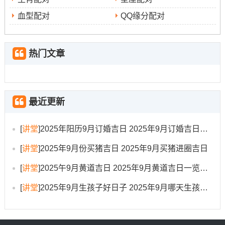
时辰建议
：壬申时（15：00-16:59）、甲戌时（19:00-
血型配对
QQ缘分配对
20：59）、乙亥时（21:00-22:59）...
4.日期
：9月13日（星期六- 农历七月廿二）
热门文章
宜
:祭祀、出行、提车、扫舍、馀事勿取
忌
:诸事不宜
最近更新
分析
:此日虽“馀事勿取”。但出行与提车明确列为适宜之事;
[
讲堂
]
2025年阳历9月订婚吉日 2025年9月订婚吉日有哪几天
代表着此日专注于迎接新车并初步熟悉利用即可.
[
讲堂
]
2025年9月份买猪吉日 2025年9月买猪进圈吉日
不宜安排其他头绪多事务！冲兔煞东，属兔者慎选。
[
讲堂
]
2025午9月黄道吉日 2025年9月黄道吉日一览表大全
时辰建议
:己卯时（5:00-6:59）、辛巳时（9:00-10:59）、
[
讲堂
]
2025年9月生孩子好日子 2025年9月哪天生孩子比较好
壬午时（11:00-12：59）、甲申时（15：00-16:59）。
5.日期
：9月14日（星期日，农历七月廿三）