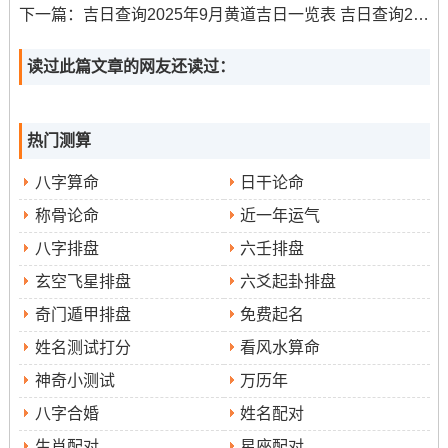
宜列、寓意新车入门将为家庭生活带来和谐与顺利 -开启崭
下一篇：
吉日查询2025年9月黄道吉日一览表 吉日查询2025黄道吉日
新旅程.
读过此篇文章的网友还读过：
冲狗煞南、属狗者应择他日。
时辰建议
：甲申时（15：00-16：59）、丙戌时（19:00-
热门测算
20:59）、丁亥时（21：00-22：59）。
八字算命
日干论命
3.日期
：9月12日（星期五 农历七月廿一）
称骨论命
近一年运气
宜
:嫁娶、出行、提车、伐木、拆卸、修造、动土、移徙、
八字排盘
六壬排盘
安葬、破土、修坟、立碑
玄空飞星排盘
六爻起卦排盘
奇门遁甲排盘
免费起名
忌
：掘井、祈福、安床、开市、入宅、挂匾、开光
姓名测试打分
看风水算命
拆开看
:此日天德黄道 三合吉日；气场和谐，利于开展新
神奇小测试
万历年
的变动。选择此日提车,有助未来路途顺畅；事业通达。冲
八字合婚
姓名配对
虎煞南；属虎人士需留意。
生肖配对
星座配对