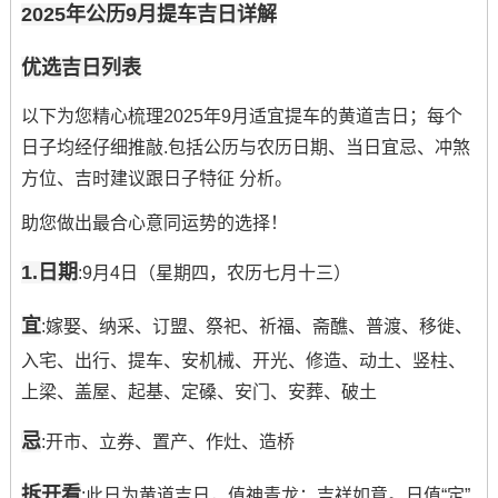
2025年公历9月提车吉日详解
优选吉日列表
以下为您精心梳理2025年9月适宜提车的黄道吉日；每个
日子均经仔细推敲.包括公历与农历日期、当日宜忌、冲煞
方位、吉时建议跟日子特征 分析。
助您做出最合心意同运势的选择！
1.日期
:9月4日（星期四，农历七月十三）
宜
:嫁娶、纳采、订盟、祭祀、祈福、斋醮、普渡、移徙、
入宅、出行、提车、安机械、开光、修造、动土、竖柱、
上梁、盖屋、起基、定磉、安门、安葬、破土
忌
:开市、立券、置产、作灶、造桥
拆开看
:此日为黄道吉日，值神青龙；吉祥如意。日值“定”