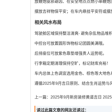
放鞭炮驱邪避凶、在安全地点点燃小串鞭炮
摆放吉祥物保平安；在车内悬挂平安符或摆
相关风水布局
驾驶舱区域保持整洁清爽- 避免杂乱物品堆
中控台可放置圆形饰物标记团圆美满哦。
后排座位可放紫色靠垫增强贵人运势呢。
行李箱定期清理保持空旷，标记财库充裕！
车内总体上色调宜选用金色、棕色等大地色
遵循2025年9月吉日原则、结合生肖运势
上一篇：
2025年9月新房装修黄道吉日 2025年9月新
读过此篇文章的网友还读过：