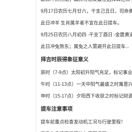
9月17日农历七月廿六，干支己丑日，司命
此日冲羊 生肖属羊者不宜在此日提车。
9月25日农历八月初四 -干支丁酉日 -金匮
此日冲兔煞东；属兔之人需避开此日提车...
择吉时辰得象征意义
辰时（7-9点）太阳初升阳气充足，标记事
午时（11-13点）一天中阳气最盛之时寓意
申时（15-17点）夕阳西下收获之时标记财
提车注意事项
提车前重点检查发动机工况与行驶里程！