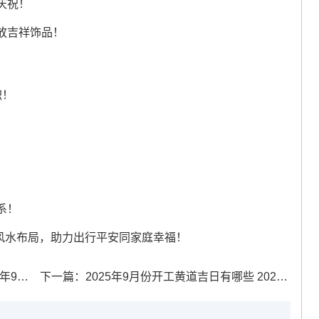
庆祝！
放吉祥饰品！
积！
系！
与风水布局，助力出行平安同家庭幸福！
款手机
下一篇：
2025年9月份开工黄道吉日有哪些 2025年9月开工黄道吉日的详细解释