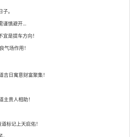
日子。
慎避开...
不宜是提车方向！
不良气场作用！
黄道吉日寓意财富聚集！
道主贵人相助！
黄道标记上天庇佑！
子。