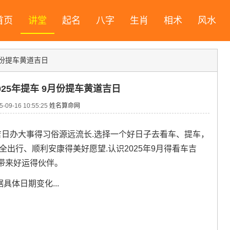
首页
讲堂
起名
八字
生肖
相术
风水
月份提车黄道吉日
025年提车 9月份提车黄道吉日
09-16 10:55:25
姓名算命网
吉日办大事得习俗源远流长.选择一个好日子去看车、提车，
出行、顺利安康得美好愿望.认识2025年9月得看车吉
带来好运得伙伴。
具体日期变化...