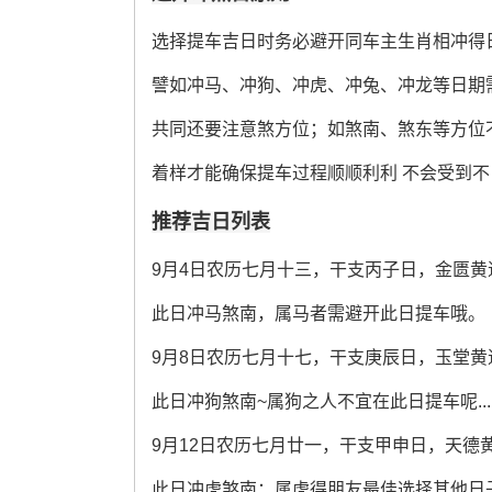
选择提车吉日时务必避开同车主生肖相冲得
譬如冲马、冲狗、冲虎、冲兔、冲龙等日期需谨
共同还要注意煞方位；如煞南、煞东等方位
着样才能确保提车过程顺顺利利 不会受到
推荐吉日列表
9月4日农历七月十三，干支丙子日，金匮
此日冲马煞南，属马者需避开此日提车哦。
9月8日农历七月十七，干支庚辰日，玉堂黄
此日冲狗煞南~属狗之人不宜在此日提车呢...
9月12日农历七月廿一，干支甲申日，天德
此日冲虎煞南；属虎得朋友最佳选择其他日