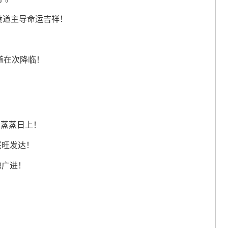
黄道主导命运吉祥！
黄道在次降临！
业蒸蒸日上！
兴旺发达！
源广进！