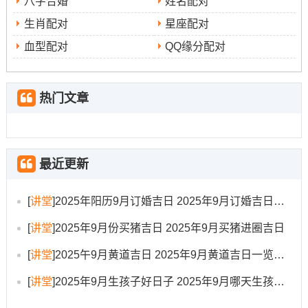
八字合婚
姓名配对
通过择吉是为了祈求更好的开端；但实际的顺利更离不开
周详的规划同细致的执行...吉日选择需结合个人实际情
生肖配对
星座配对
况。若家中有孕妇或重病患者。动土开工需越发谨慎,必要
血型配对
QQ缘分配对
时可咨询专业人士。需考虑当地的气候条件。九月虽入
秋。但部分地区仍多雨或开始转凉，需避免在恶劣天气下
热门文章
进行户外作业或材料进场；合理安排工期、预留因天气大
概造成的延误...施工过程中材料的保管也至关重要.木材等
材料需存放于干燥通风处。避免受潮变形或暴晒作用品
质。开工仪式虽是一种传统！但保持现场整洁、人员和
最近更新
谐、言语吉祥 都能为后续工程营造积极氛围。切记。吉日
吉时提供的是一个向上的时空能量场。真正的工程质量与
[
讲堂
]
2025年阳历9月订婚吉日 2025年9月订婚吉日有哪几天
顺利，仍需依靠可靠的施工团队、严谨的质量监督跟良好
[
讲堂
]
2025年9月份买猪吉日 2025年9月买猪进圈吉日
的沟通协调！欢迎交流你的经历 ！
[
讲堂
]
2025午9月黄道吉日 2025年9月黄道吉日一览表大全
[
讲堂
]
2025年9月生孩子好日子 2025年9月哪天生孩子比较好