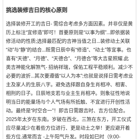
挑选装修吉日的核心原则
选择装修开工的吉日- 需综合考虑多方面因素。并非仅是黄
历上标注“宜修造”即可！首要原则是“以事为纲”...即依据装
修活动的性质;选择最匹配的吉神当值之日...装修动土关联
“动”与“静”的结合...既需日辰中有“修造”、“动土”等宜事。也
喜有“天德”、“月德”、“天德合”、“月德合”等大吉星照耀.此
类吉神能化解煞气- 招纳祥瑞，保佑工程平稳顺利。减少不
必要的波折...其次要遵循“以人为本”;也就是说择日需考虑业
主及家人的生辰八字。避免选择跟自身生肖相冲、相害、
相刑的日子。日辰地支若与业主生肖相冲。则象征性地说
明当日的能量场与个人气场有所抵触、不宜进行开创性活
动。最终是“时空合一”！即吉日需跟吉时、吉方位配合。
2025年太岁在东南。岁破在西北，三煞在东方，开工仪式
应尽量减少在着些方位进行、更是动土之举！更应避开着
些方位.通常而言 -上午阳气升发。时段如巳时（9:00-