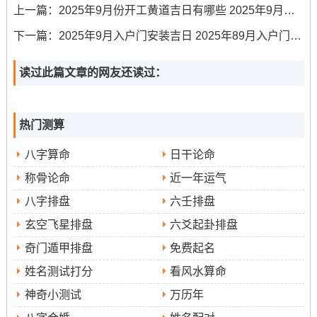
上一篇：
2025年9月份开工黄道吉日有哪些 2025年9月开工黄道吉日的详细解释
9月17日（星期三；农历七月廿六）
●
：此日诸事皆
下一篇：
2025年9月入户门安装吉日 2025年89月入户门安装吉日
宜、特别适合“修造、动土、进人口、入宅”...
读过此篇文章的网友还读过：
可供选择的吉时较多，有戊辰时（7:00-8:59）、辛未时
（13：00-14:59）、壬申时（15:00-16:59）跟癸酉时
（17：00-18:59）。
热门测算
9月30日（星期二,农历八月初九）
●
：此日为“天德
八字算命
日干论命
日”，天德同样是至尊吉神，寓意上天之德,福泽深厚。
称骨论命
近一年运气
该日宜“拆卸、修造、动土、安门”- 是下旬异常理想的选
八字排盘
六壬排盘
择。吉时有癸卯时（5:00-6：59）、甲辰时（7:00-8：
玄空飞星排盘
六爻起卦排盘
59）、丁未时（13：00-14：59）同己酉时（17:00-
奇门遁甲排盘
免费起名
18:59）.
姓名测试打分
看风水算命
选择同施工中的注意事项
神奇小测试
万历年