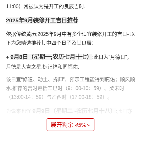
11:00）常被认为是开工的良辰吉时.
2025年9月装修开工吉日推荐
依据传统黄历;2025年9月中有多个适宜装修开工的吉日- 以
下为您精选推荐其中四个日子及其良辰：
9月8日（星期一;农历七月十七）
●
:此日为“月德日”，
月德是大吉之星,标记祥和同福佑.
该日宜“修造、动土、拆卸”、预示工程能得到庇佑；顺风顺
水.推荐的吉时包括辛巳时（9：00-10：59）、癸未时
（13:00-14：59）与乙酉时（17:00-18：59）。
9月9日（星期二 -农历七月十八）
为说来也怪
:此日亦
是黄道吉日~宜“开光、修造、动土、入宅”。吉时在领域 ，
展开剩余
45
%
乙未时（13：00-14:59）与丁酉时（17:00-18:59）比较有
利。