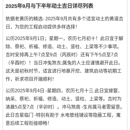
2025年9月与下半年动土吉日详尽列表
依据老黄历的精选- 2025年9月共有多个适宜动土的黄道吉
日，为您的工程启动提供多样选择！
公历2025年9月1日；星期一，农历七月初十！此日宜于解
除、祭祀、祈福、修造、动土、竖柱、上梁等不少事项。
吉时安排再上午7点至9点（丙辰时）还有下午5点至7点
（辛酉时）！当日冲兔煞东;属兔的人士应谨慎避开此日。
这天是初秋时节，适宜进行地基开挖、建筑启动等初期工
作，祈求项目开端顺利！
公历2025年9月4日 -星期四，农历七月十三.此日宜嫁娶、
纳采、祭祀、祈福、修造、动土、竖柱、上梁等。吉时为
清晨5点至7点（辛卯时）。冲马煞南 -生肖属马者需留意。
此日吉星临门 -特别有助于 水电管线铺设等隐蔽工程，寓
意后续工程衔接顺畅！