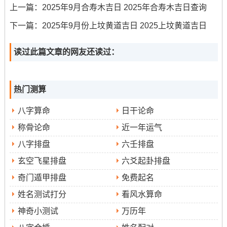
冲虎煞南、属虎的人应避免再此日开工...此日利于进行拆
上一篇：
2025年9月合寿木吉日 2025年合寿木吉日查询
除旧物、平整土地等前期准备工作？
下一篇：
2025年9月份上坟黄道吉日 2025上坟黄道吉日
公历2025年9月14日 -星期日，农历七月廿三。此日宜嫁
读过此篇文章的网友还读过：
娶、祭祀、塑绘、开光、出行、解除、理发、整手足甲、
动土、安床、开池、放水、扫舍。
吉时再下午1点至3点（乙未时）...冲龙煞北、生肖属龙者
热门测算
需谨慎.此日适宜进行与净化、清洁相关的动土环节，譬如
八字算命
日干论命
开挖水池、安装排水为你等？
称骨论命
近一年运气
把公历2025年9月17日，星期三，农历七月廿六...此日宜嫁
八字排盘
六壬排盘
娶、祭祀、祈福、求嗣、开光、出行、拆卸、修造、动
玄空飞星排盘
六爻起卦排盘
土、进人口、入宅、移徙、安床、开市、交易、立券、挂
奇门遁甲排盘
免费起名
匾、栽种、纳畜等,可谓吉庆满盈.冲羊，属羊者需避开。此
日有天月德合与六盒吉星护佑,能量和谐；格外适合进行重
姓名测试打分
看风水算命
要的结构施工、封顶或项目核心环节的推进 寓意家宅兴
神奇小测试
万历年
旺、人事和睦！