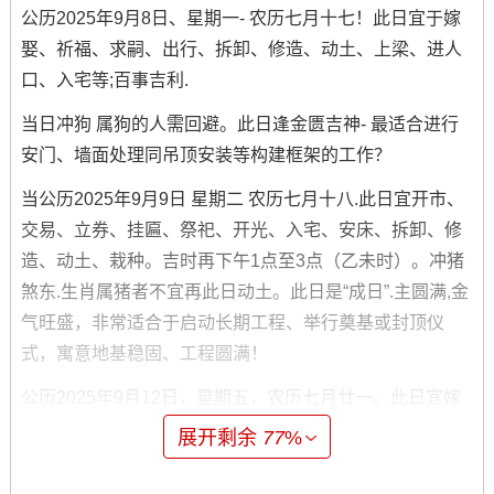
公历2025年9月8日、星期一- 农历七月十七！此日宜于嫁
娶、祈福、求嗣、出行、拆卸、修造、动土、上梁、进人
口、入宅等;百事吉利.
当日冲狗 属狗的人需回避。此日逢金匮吉神- 最适合进行
安门、墙面处理同吊顶安装等构建框架的工作？
当公历2025年9月9日 星期二 农历七月十八.此日宜开市、
交易、立券、挂匾、祭祀、开光、入宅、安床、拆卸、修
造、动土、栽种。吉时再下午1点至3点（乙未时）。冲猪
煞东.生肖属猪者不宜再此日动土。此日是“成日”.主圆满,金
气旺盛，非常适合于启动长期工程、举行奠基或封顶仪
式，寓意地基稳固、工程圆满！
公历2025年9月12日，星期五，农历七月廿一。此日宜嫁
娶、出行、伐木、拆卸、修造、动土、移徙、安葬、破
展开剩余
77
%
土、修坟、立碑.吉时为早晨5点至7点（丁卯时）。