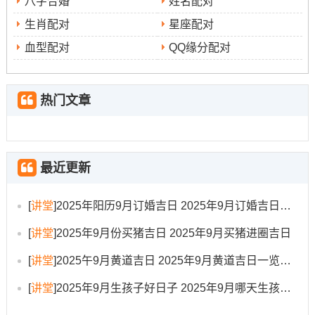
八字合婚
姓名配对
公历2025年9月20日;星期六；农历七月廿九.此日宜嫁娶、
生肖配对
星座配对
纳采、订盟、祭祀、开光、出行、理发、出火、拆卸、修
血型配对
QQ缘分配对
造、动土、进人口、入宅、移徙、安床、挂匾、栽种、纳
畜等。
热门文章
吉时可选上午7点至9点（甲辰时）或下午1点至3点（丁未
时）。冲狗煞南;属狗之人不宜再此日动工。此日利于多项
工程并行 -更适合必须多工种配合的复杂工序？
最近更新
公历2025年9月21日，星期日;农历七月三十。此日宜开
市、交易、立券、纳财、挂匾、栽种、祭祀、祈福、开
[
讲堂
]
2025年阳历9月订婚吉日 2025年9月订婚吉日有哪几天
光、拆卸、动土、安床。
[
讲堂
]
2025年9月份买猪吉日 2025年9月买猪进圈吉日
不瞒你说 -时为清晨5点至7点（乙卯时）。冲猪煞东 生肖
[
讲堂
]
2025午9月黄道吉日 2025年9月黄道吉日一览表大全
属猪者需注意规避。此日是“成日”且有房日兔吉星加持，标
记收尾顺利 极端适合进行装修收尾、庭院造景、项目竣工
[
讲堂
]
2025年9月生孩子好日子 2025年9月哪天生孩子比较好
等环节，寓意财源广进、人丁安康！