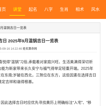
首页
讲堂
起名
八字
生肖
相术
风水
年9月温锅吉日一览表
吉日 2025年9月温锅吉日一览表
09-16 14:22:46
姓名算命网
悦得“温锅”习俗,承载着对家庭兴旺、生活美满得深切祈
为能为新家带来长久安宁与福气得举足轻重开端。2025年
位在东南;岁破在西北，三煞位在东方，这些因素在选择吉日
宅奠定吉祥和谐得根基。
 因此选择吉日时应优先寻找黄历上明确标注“入宅”、“移