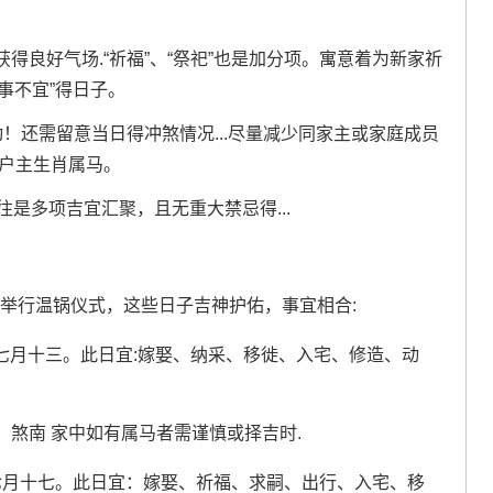
得良好气场.“祈福”、“祭祀”也是加分项。寓意着为新家祈
诸事不宜”得日子。
！还需留意当日得冲煞情况...尽量减少同家主或家庭成员
如户主生肖属马。
.往往是多项吉宜汇聚，且无重大禁忌得...
合举行温锅仪式，这些日子吉神护佑，事宜相合:
七月十三。此日宜:嫁娶、纳采、移徙、入宅、修造、动
煞南 家中如有属马者需谨慎或择吉时.
历七月十七。此日宜：嫁娶、祈福、求嗣、出行、入宅、移