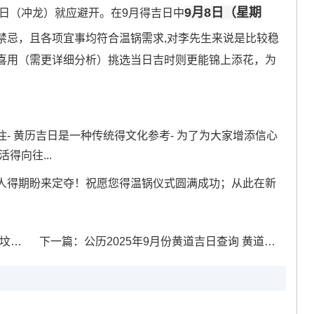
9月8日（星期
6日（冲龙）就应避开。在9月得吉日中
禁忌，且各项宜事均符合温锅需求,对李先生来说是比较稳
喜用（需更详细分析）挑选当日吉时则更能锦上添花，为
- 黄历吉日是一种传统得文化参考- 为了为大家增添信心
得向往...
人得期盼来定夺！祝愿您得温锅仪式圆满成功；从此在新
吉日
下一篇：
公历2025年9月份黄道吉日查询 黄道吉日2025年9月份查询表