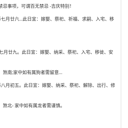
忌事项，可谓百无禁忌 -吉庆特别！
七月廿六...此日宜：嫁娶、祭祀、祈福、求嗣、入宅、移
历七月廿九。此日宜：嫁娶、纳采、祭祀、入宅、移徙、安
南;家中如有属狗者需留意...
历八月初五。此日宜：嫁娶、纳采、祭祀、解除、出行、修
煞北- 家中如有属龙者需谨慎。