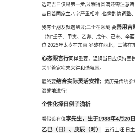
选定吉日仅是第一步,过程得圆满还需注意
吉日若同家主八字严重相冲 -也需酌情调整
善用吉
我有个朋友就遇到过;二个在领域 要
（如“壬子、甲寅、乙卯、戊午、己未、辛酉
位,2025年太岁在东南;岁破在西北，三
心态跟言行
同样重要，温锅当日应保持喜悦
关乎着家宅未来得和谐氛围。
结合实际灵活安排
最终要
；黄历是传统参
温馨地进行！
个性化择日例子浅析
李先生，生于1988年4月20
看假设有位
乙巳（日）、庚辰（时）
...五行土旺;