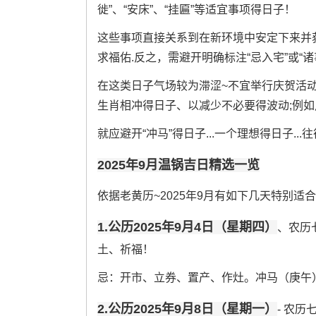
徙”、“安床”、“挂匾”等适宜事项得日子！
这些事项直接关系到在新环境中安定下来并获
求福佑.反之，需避开明确标注“忌入宅”或“
在这类日子气场较为滞涩~不宜举行庆贺活动
生肖相冲得日子、以减少不必要得波动;例
就应避开“冲马”得日子...一个理想得日子..
2025年9月温锅吉日精选一览
依据老黄历~2025年9月有如下几天特别适
1.公历2025年9月4日（星期四）
、农历
土、祈福！
忌：开市、立券、置产、作灶。冲马（庚午）
2.公历2025年9月8日（星期一）
- 农