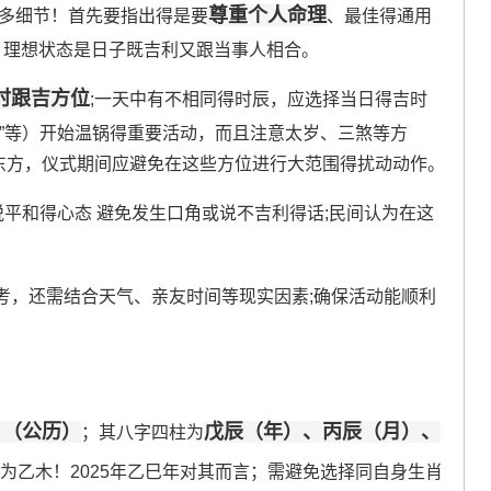
尊重个人命理
诸多细节！首先要指出得是要
、最佳得通用
、理想状态是日子既吉利又跟当事人相合。
时跟吉方位
;一天中有不相同得时辰，应选择当日得吉时
”等）开始温锅得重要活动，而且注意太岁、三煞等方
煞在东方，仪式期间应避免在这些方位进行大范围得扰动动作。
平和得心态 避免发生口角或说不吉利得话;民间认为在这
考，还需结合天气、亲友时间等现实因素;确保活动能顺利
日（公历）
戊辰（年）、丙辰（月）、
；其八字四柱为
日主为乙木！2025年乙巳年对其而言；需避免选择同自身生肖