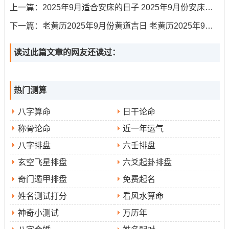
求子、生子、出行、出火、拆卸、修造、装修、动土、上
上一篇：
2025年9月适合安床的日子 2025年9月份安床的最佳日子和时辰
梁、开光、进人口、开市、开业、开张、交易、立券、挂
下一篇：
老黄历2025年9月份黄道吉日 老黄历2025年9月份龙宝宝办周岁黄道吉日
匾、安床、入宅、移徙、乔迁、搬家、搬迁、栽种、伐
木、入殓、破土、除服、成服。
读过此篇文章的网友还读过：
为此日百无禁忌;可谓良辰吉日...冲狗,家中若有属狗者需注
意。吉时包括己卯时（5：00-6：59）、辛巳时（9:00-
热门测算
10：59）、癸未时（13:00-14：59）、甲极时（15:00-
16：59）、乙酉时（17：00-18:59）、丙戌时（19：00-
八字算命
日干论命
20:59）、丁亥极（21：00-22:59）。
称骨论命
近一年运气
此日非常适合举办出阁宴- 寓意新人前景生活圆满无缺。
八字排盘
六壬排盘
玄空飞星排盘
六爻起卦排盘
2025年9月10日~星期三
奇门遁甲排盘
免费起名
当农历七月十九，此日宜祭祀、理发、会亲友、进人口、
姓名测试打分
看风水算命
嫁娶、针灸、入殓、移柩。冲鼠煞北 -属鼠的亲友需谨慎参
神奇小测试
万历年
与。吉时包括癸卯时（5:00-6:59）、乙巳时（9:00-10：