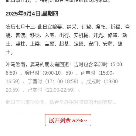
此日事宜较广，特别是适合注重传统仪式的家庭。
2025年9月4日,星期四
农历七月十三- 此日宜嫁娶、纳采、订盟、祭祀、祈福、斋
醮、普渡、移徙、入宅、出行、安机械、开光、修造、动
土、竖柱、上梁、盖屋、起基、定磉、安门、安葬、破
土。
冲马煞南，属马的朋友需回避！吉时包含辛卯时（5:00-
6:59）、癸巳时（9:00-10：59）、丙申时（15:00-
16:59）、丁酉时（17：00-18:59）、戊戌时（19:00-
20:59）、己亥时（21:00-22:59）。
此日宜忌事项众多，适合举办相对隆重的出阁宴席...
2025年9月8日 -星期一
展开剩余
82
%
农历七月十七，此日宜嫁娶、结婚、婚嫁、祈福、求嗣、