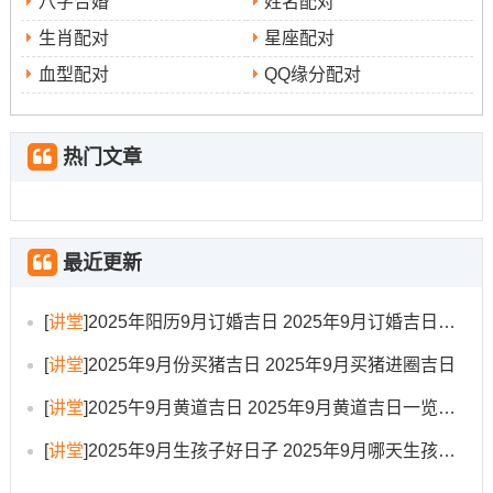
八字合婚
姓名配对
59）、丁未时（13：00-14:59）、戊申时极（15：00-
16：59）、己酉时（17：00-18：59）、辛亥时（21:00-
生肖配对
星座配对
22：59）。
血型配对
QQ缘分配对
此日虽有有点儿禁忌，但嫁娶仍位宜事,可酌情选择。
热门文章
2025年9月12日 星期五
农历七月廿一 -此日宜嫁娶、出行、伐木、拆卸、修造、动
土、移徙、安葬、破土、修坟、立碑！冲虎煞南，家中属
最近更新
虎者不宜担任重要角色。
吉时像...这些丁卯时（5：00-6:59）、戊辰时（7：00-8：
[
讲堂
]
2025年阳历9月订婚吉日 2025年9月订婚吉日有哪几天
59）、庚午时（11：00-12:59）、辛未时（13:00-
[
讲堂
]
2025年9月份买猪吉日 2025年9月买猪进圈吉日
14:59）、壬申时（15：00-16:59）、癸酉时（17：00-
18:59）、甲戌时（19：00-极20:59）、乙亥时（21:00-
[
讲堂
]
2025午9月黄道吉日 2025年9月黄道吉日一览表大全
22：59）！
[
讲堂
]
2025年9月生孩子好日子 2025年9月哪天生孩子比较好
此日宜进行多项活动 -适合喜欢户外或有需要在同时处理多