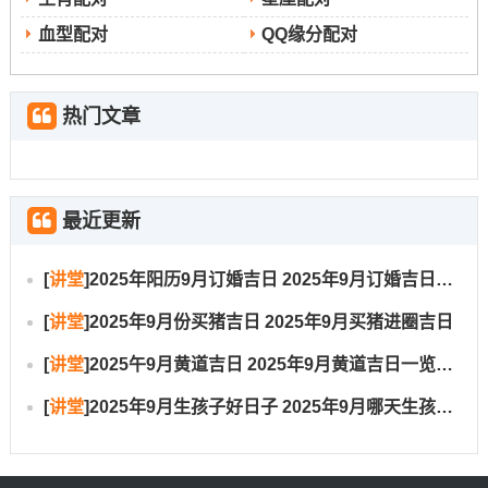
2025年9月17日；农历七月廿六
血型配对
QQ缘分配对
对宜：嫁娶、结婚、婚嫁、祭祀、祈福、求嗣、求子、生
子、开光、出行、出火、拆卸、修造、装修、动土、进人
热门文章
口、入宅、移徙、乔迁、搬家、搬迁、安床、开市、开
业、开张、交易、立券、挂匾、栽种、纳畜、入殓、安
葬、除服、成服！
最近更新
特征 :此日同样是诸事皆宜的吉日- 祈福上香可跟多种人生
关键事项一同进行、寓意全面吉祥！
[
讲堂
]
2025年阳历9月订婚吉日 2025年9月订婚吉日有哪几天
说句心里话 -意事项:日冲羊;属羊的人士需谨慎。吉时像...
[
讲堂
]
2025年9月份买猪吉日 2025年9月买猪进圈吉日
这些戊辰时（7：00-8：59）、庚午时（11:00-12:59）、
辛未时（13：00-14:59）、癸酉时（17：00-18:59）跟乙
[
讲堂
]
2025午9月黄道吉日 2025年9月黄道吉日一览表大全
亥时（21：00-22：59）！
[
讲堂
]
2025年9月生孩子好日子 2025年9月哪天生孩子比较好
2025年9月21日，农历七月卅