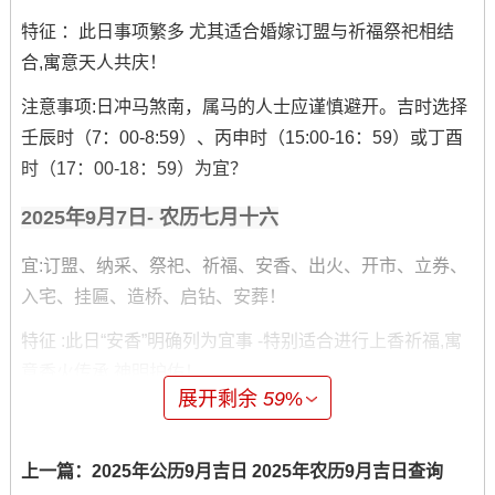
特征 ：此日事项繁多 尤其适合婚嫁订盟与祈福祭祀相结
合,寓意天人共庆！
注意事项:日冲马煞南，属马的人士应谨慎避开。吉时选择
壬辰时（7：00-8:59）、丙申时（15:00-16：59）或丁酉
时（17：00-18：59）为宜？
2025年9月7日- 农历七月十六
宜:订盟、纳采、祭祀、祈福、安香、出火、开市、立券、
入宅、挂匾、造桥、启钻、安葬！
特征 :此日“安香”明确列为宜事 -特别适合进行上香祈福,寓
意香火传承 神明护佑！
展开剩余
59
%
注意事项：日冲鸡煞西，属鸡的人士不宜在此日进行决定
上一篇：
2025年公历9月吉日 2025年农历9月吉日查询
性活动.吉时有戊辰时（7:00-8:59）、庚午时（11：00-