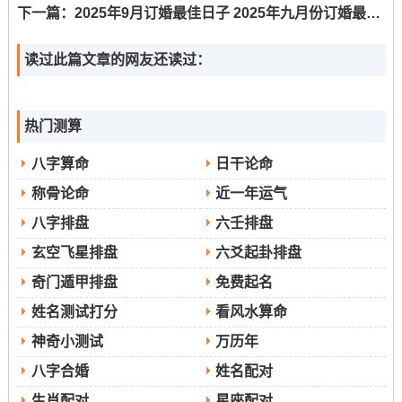
下一篇：
2025年9月订婚最佳日子 2025年九月份订婚最好的日子
12:59）、辛未时（13:00-14：59）、甲戌时（19:00-
20:59）跟乙亥时（21:00-22:59）可供选择！
读过此篇文章的网友还读过：
2025年9月8日，农历七月十七
宜：嫁娶、结婚、婚嫁、祈福、求嗣、求子、生子、出
热门测算
行、出火、拆卸、修造、装修、动土、上梁、开光、进人
八字算命
日干论命
口、开市、开业、开张、交易、立券、挂匾、安床、入
称骨论命
近一年运气
宅、移徙、乔迁、搬家、搬迁、栽种、伐木、入殓、破
八字排盘
六壬排盘
土、除服、成服！
玄空飞星排盘
六爻起卦排盘
特征 ：此日宜事涵盖涉及面广，百事皆宜 更适合祈求子嗣
奇门遁甲排盘
免费起名
与事业兴旺,寓意家族绵延、财源广进！
姓名测试打分
看风水算命
注意事项：日冲狗，属狗的人士应避开此日.吉时可选择辛
神奇小测试
万历年
巳时（9:00-10:59）、甲申时（15：00-16：59）或丙戌时
八字合婚
姓名配对
（19:00-20:59）？
生肖配对
星座配对