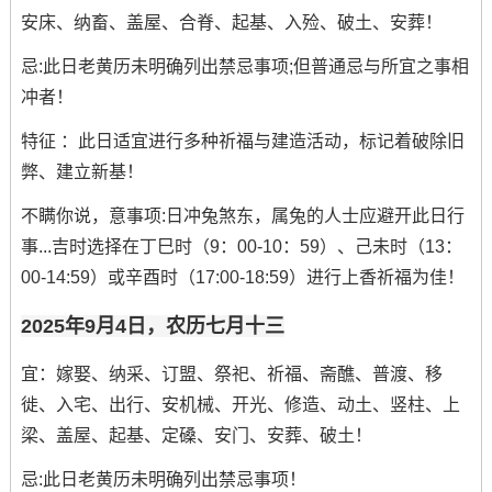
安床、纳畜、盖屋、合脊、起基、入殓、破土、安葬！
忌:此日老黄历未明确列出禁忌事项;但普通忌与所宜之事相
冲者！
特征 ：此日适宜进行多种祈福与建造活动，标记着破除旧
弊、建立新基！
不瞒你说，意事项:日冲兔煞东，属兔的人士应避开此日行
事...吉时选择在丁巳时（9：00-10：59）、己未时（13：
00-14:59）或辛酉时（17:00-18:59）进行上香祈福为佳！
2025年9月4日，农历七月十三
宜：嫁娶、纳采、订盟、祭祀、祈福、斋醮、普渡、移
徙、入宅、出行、安机械、开光、修造、动土、竖柱、上
梁、盖屋、起基、定磉、安门、安葬、破土！
忌:此日老黄历未明确列出禁忌事项！