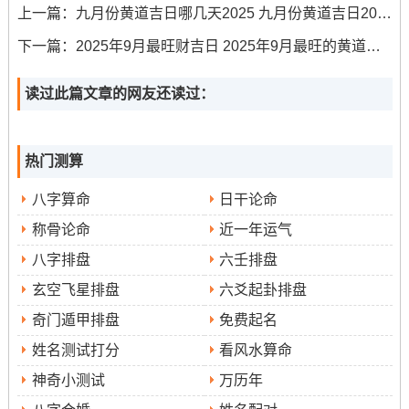
上一篇：
九月份黄道吉日哪几天2025 九月份黄道吉日2025年
动土、入宅、移徙、开市、交易；忌无特殊注明
下一篇：
2025年9月最旺财吉日 2025年9月最旺的黄道吉日
吉时
:甲申时（15：00-16：59）、丙戌时（19：00-20：
读过此篇文章的网友还读过：
59）、丁亥时（21：00-22:59）
日神吉凶
：天德黄道日
热门测算
遴选建议
：月德合日 百事皆宜，此日提车标记家庭和
八字算命
日干论命
睦、事业通达、福气盈门！
称骨论命
近一年运气
2025年9月10日;星期三 -农历七月十九
八字排盘
六壬排盘
玄空飞星排盘
六爻起卦排盘
冲煞
:冲鼠煞北
奇门遁甲排盘
免费起名
宜忌
:宜提车、结婚、开业
姓名测试打分
看风水算命
日神吉凶
神奇小测试
万历年
:金匮黄道日