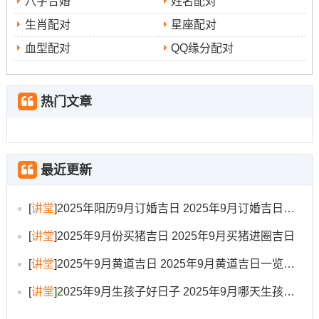
八字合婚
姓名配对
遴选建议
：金匮星照- 利于财富积累，此日提车对事业演
生肖配对
星座配对
化与财运提升有主动寓意！
血型配对
QQ缘分配对
2025年9月12日，星期五，农历七月廿一
冲煞
热门文章
：冲虎煞南
宜忌
:宜嫁娶、出行、提车、伐木、拆卸、修造、动土、移
徙；忌掘井、祈福、安床、开市、入宅
最近更新
吉时
:巳时（9：00-10:59）
[
讲堂
]
2025年阳历9月订婚吉日 2025年9月订婚吉日有哪几天
遴选建议
：天德贵人临日，能化解部分冲煞;适合果断决
[
讲堂
]
2025年9月份买猪吉日 2025年9月买猪进圈吉日
策并采取行动之人提车！
[
讲堂
]
2025午9月黄道吉日 2025年9月黄道吉日一览表大全
2025年9月13日~星期六;农历七月廿二
[
讲堂
]
2025年9月生孩子好日子 2025年9月哪天生孩子比较好
冲煞
：冲兔煞东