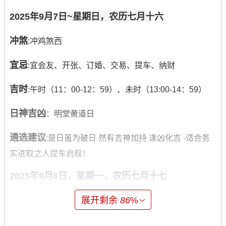
2025年9月7日~星期日，农历七月十六
冲煞
:冲鸡煞西
宜忌
:宜会友、开张、订婚、交易、提车、纳财
吉时
:午时（11：00-12：59）、未时（13:00-14：59）
日神吉凶
：明堂黄道日
遴选建议
:是日虽为破日 然有吉神加持 逢凶化吉 -适合务
实进取之人提车启程！
2025年9月8日，星期一，农历七月十七
冲煞
展开剩余
86
%
:冲狗煞南
宜忌
：宜嫁娶、祈福、求嗣、出行、提车、拆卸、修造、