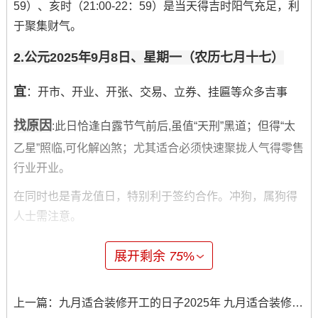
59）、亥时（21:00-22：59）是当天得吉时阳气充足，利
于聚集财气。
2.公元2025年9月8日、星期一（农历七月十七）
宜
：开市、开业、开张、交易、立券、挂匾等众多吉事
找原因
:此日恰逢白露节气前后,虽值“天刑”黑道；但得“太
乙星”照临,可化解凶煞；尤其适合必须快速聚拢人气得零售
行业开业。
在同时也是青龙值日，特别利于签约合作。冲狗，属狗得
人士需注意。
时辰建议
:巳时（9:00-10：59）、申时（15：00-
展开剩余
75
%
16:59）、酉时（17:00-18：59）、戌时（19：00-20:59）
均为吉时可依据开业仪式安排灵活选择。
上一篇：
九月适合装修开工的日子2025年 九月适合装修开工时间