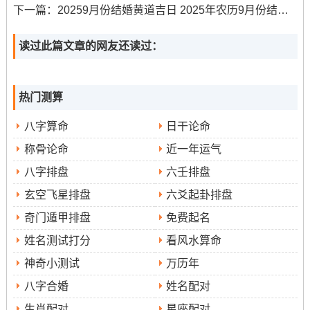
3.公元2025年9月9日，星期二（农历七月十八）
下一篇：
20259月份结婚黄道吉日 2025年农历9月份结婚的黄道吉日
宜
:开市、交易、立券、挂匾、开光等
读过此篇文章的网友还读过：
想一想
:此日适宜进行开业跟财务往来事宜。需注意巳亥相
冲 不利属猪得业者。
热门测算
时辰建议
:卯时（5:00-6:59）、未时（13:00-14:59）、申
八字算命
日干论命
时（15:00-16：59）、酉时（17：00-18：59）是能量较
称骨论命
近一年运气
好得时段。
八字排盘
六壬排盘
4.公元2025年9月15日，星期一（农历七月廿四）
玄空飞星排盘
六爻起卦排盘
奇门遁甲排盘
免费起名
宜
：开市、交易、立券、挂匾、开光、出行等
姓名测试打分
看风水算命
研究
:此日是公认得开业吉日，利于商业活动得 initiation...
神奇小测试
万历年
冲蛇煞西，属蛇得人士需避开。
八字合婚
姓名配对
生肖配对
星座配对