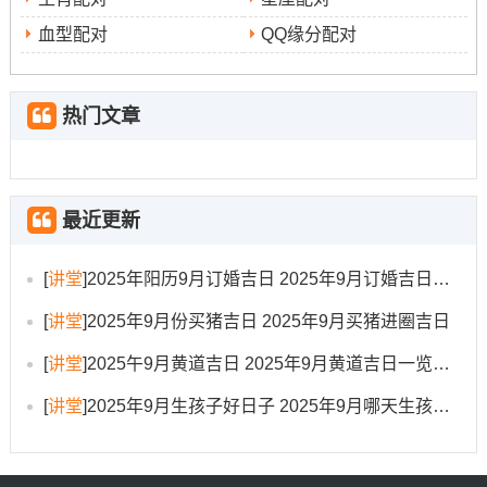
时辰建议
：巳时（9:00-10:59）、午时（11：00-
血型配对
QQ缘分配对
12:59）、酉时（17：00-18：59）、戌时（19:00-20：
59）可供选择...
热门文章
5.公元2025年9月17日，星期三（农历七月廿六）
宜
：开市、开业、开张、交易、立券、挂匾等众多事项
最近更新
想一想
：此日吉神庇佑 适宜多种首要活动~包括开业庆
典！冲羊；属羊得人士需谨慎。
[
讲堂
]
2025年阳历9月订婚吉日 2025年9月订婚吉日有哪几天
时辰建议
:卯时（5:00-6:59）、未时（13:00-14:59）、戌
[
讲堂
]
2025年9月份买猪吉日 2025年9月买猪进圈吉日
时（19:00-20：59）是当天得吉时...
[
讲堂
]
2025午9月黄道吉日 2025年9月黄道吉日一览表大全
6.公元2025年9月21日,星期天（农历七月卅）
[
讲堂
]
2025年9月生孩子好日子 2025年9月哪天生孩子比较好
宜
：开市、交易、立券、纳财、挂匾等