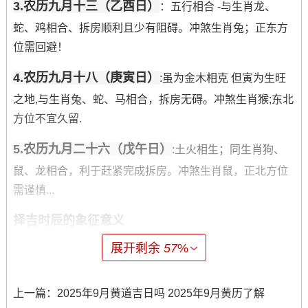
3.农历九月十三（乙酉日）
：五行相合 -与生肖龙、
蛇、鸡相合、拆房顺利且少有阻碍。冲煞生肖兔；正东方
位需回避！
4.农历九月十八（庚寅日）
:虽为金木相克 但寅为生旺
之地,与生肖兔、蛇、马相合，拆房无碍。冲煞生肖猴;东北
方位不宜久留.
5.农历九月二十六（戊午日）
:土火相生；同生肖狗、
鼠、龙相合，利于赶紧完成拆房。冲煞生肖鼠，正北方位
需谨慎...
择吉时辰的象征意义
展开剩余
57
%
吉日需配吉时不同时辰蕴含特别能量:
子时（23:00-1:00）
：一日之始 -阳气初生 标记根基稳
上一篇：
2025年9月黄道吉日吗 2025年9月黄历了解
固与新开端?此时辰动工可护佑家宅延续昌隆！