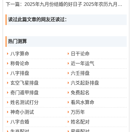
下一篇：
2025年九月份结婚的好日子 2025年农历九月份结婚最好的日子
卯时（5：00-7:00）
：日出东方 光明降临、寓意拆房后
读过此篇文章的网友还读过：
前景光明？这会儿施工能驱散残余晦气，迎接新生机！
午时（11：00-13：00）
:日正当空，能量充沛 助力迅速
热门测算
完成拆房？!此时段作业可借太阳之力化解施工阻力！
八字算命
日干论命
拆房注意事项
称骨论命
近一年运气
拆房过程需分阶段谨慎处理：
八字排盘
六壬排盘
拆前准备
:清理屋内物品并祭拜天地，祈求平安顺利？选
玄空飞星排盘
六爻起卦排盘
择晴朗无雨天气、避免效应施工进度！
奇门遁甲排盘
免费起名
姓名测试打分
看风水算命
拆中管理
:下午及夜晚不宜拆房;以免波及睡眠以及运势？
神奇小测试
万历年
现场需做好安全防护 工具手柄缠绕红布以辟邪！
八字合婚
姓名配对
拆后整理
:三日内不宜借出家中炊具，防止家运流失？建
生肖配对
星座配对