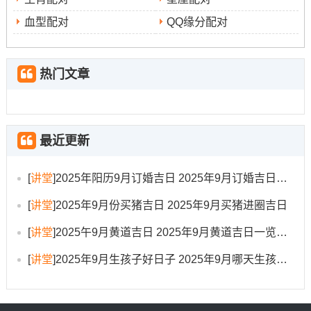
筑垃圾及时清运- 保持场地整洁有序！
血型配对
QQ缘分配对
拆房专属民俗仪式
传统仪式能增强吉祥气场:
热门文章
1. 动土前用朱砂书写开工文疏,陈述拆房缘由与祈福？现场
悬挂五色布条以平衡五行能量！
最近更新
2. 奠基时埋入五谷锦囊（稻、黍、稷、麦、菽），标记土
地丰饶与未来丰收？!祭拜土地神以示尊重！
[
讲堂
]
2025年阳历9月订婚吉日 2025年9月订婚吉日有哪几天
3. 施工首日午时全员共饮红糖姜茶，寓意团结温暖跟工程
[
讲堂
]
2025年9月份买猪吉日 2025年9月买猪进圈吉日
顺利？!工具利用前需经过净香熏绕！
[
讲堂
]
2025午9月黄道吉日 2025年9月黄道吉日一览表大全
4. 拆除门框时需先行卸下，并用红布包裹保存？标记保留
家宅气脉连续！
[
讲堂
]
2025年9月生孩子好日子 2025年9月哪天生孩子比较好
相关风水布局要点