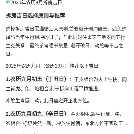
拆房吉日选择原则与推荐
选择拆房吉日需遵循三大原则:首要避开刑冲破害，避免选
择与当年生肖相冲的日子；与此同时注重天干地支的五行
生克关系；最终参考通书禁忌- 避开破日、劫煞等不吉之
日。
2025年农历九月（公历10月）推荐以下吉日:
1.农历九月初五（丁丑日）
：干支组合为火土生扶、同
生肖虎、兔、蛇相合;利于拆房工程平稳推进。
冲煞生肖鼠、鸡，此日需避开正北方位。
2.农历九月初九（辛巳日）
:金火相生,跟生肖鼠、牛、
猴相合- 标记焕然一新。冲煞生肖猪，东北方位不宜动工...