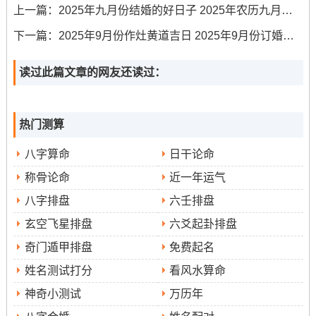
廿六
补
15日，星期六
造、进人口、安
（参
上一篇：
2025年九月份结婚的好日子 2025年农历九月份结婚最好的日子
床
考）
下一篇：
2025年9月份作灶黄道吉日 2025年9月份订婚黄道吉日专用日历
九月
待
2025年11月
搬家入宅、开
祈
五合
廿八
补
17日 -星期一
光、交易、安床
福、
（参
读过此篇文章的网友还读过：
祭祀
考）
注:干支日因不相同历书推算可能确实有区别，建议查阅具
热门测算
体日期得黄历以获取最准确信息.
八字算命
日干论命
2025年农历九月搬家吉日推荐
称骨论命
近一年运气
看再众多得吉日中有几个日子尤为值得关注？!就像…相同
八字排盘
六壬排盘
农历九月初八（公历10月28日）
;此日宜忌事项全面 -
玄空飞星排盘
六爻起卦排盘
格外利于“安门”、“安床”，标记家宅稳固、人丁安宁！
奇门遁甲排盘
免费起名
姓名测试打分
看风水算命
神奇小测试
万历年
农历九月十三（公历11月2日）
则被称为“合日”；帮助