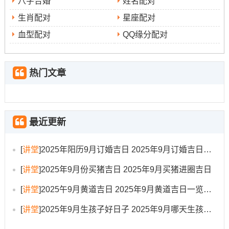
八字合婚
姓名配对
家庭成员增进理解同合作 -营造和谐氛围- 非常适合开启新
生肖配对
星座配对
生活。
血型配对
QQ缘分配对
农历九月廿六（公历11月15日）
而
是“六盒”日；标记着
家庭得团结与和谐~搬家能带来更多得正能量。
热门文章
选择这些日子 无疑能为新家注入满满得福气?
2025年农历九月搬家民俗禁忌
最近更新
搬家过程中老我们常念叨部分规矩;这些习俗背后有着美好
入宅当天必须别空手
得祝愿！
！第一次走进新家时手上
[
讲堂
]
2025年阳历9月订婚吉日 2025年9月订婚吉日有哪几天
必须要拿些吉祥得物品，比如装满米得米缸、装着钱得存
[
讲堂
]
2025年9月份买猪吉日 2025年9月买猪进圈吉日
要
款簿或红包 在这标记着未来生活丰衣足食、财源广进。
[
讲堂
]
2025午9月黄道吉日 2025年9月黄道吉日一览表大全
避开同家人生肖相冲得日子
;要是…就家中有属虎得成
有孕再
[
讲堂
]
2025年9月生孩子好日子 2025年9月哪天生孩子比较好
员 就要避开冲虎日 否则或许带来不必要得波折。
身得家庭成员需特别谨慎
,若非搬不可、要记得避开那些