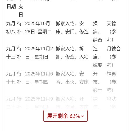
日期
支
日
九月
待
2025年10月
搬家入宅、安
探
天德
初八
补
28日 -星期二
床、安门、修造
病、
（参
纳畜
考）
九月
待
2025年11月2
搬家入宅、拆
造
月德合
十三
补
日，星期日
卸、修造、入宅
庙、
（参
嫁娶
考）
九月
待
2025年11月6
搬家入宅、安
开
神再
十七
补
日，星期四
香、出火、安床
市、
（参
破土
考）
九月
待
2025年11月9
搬家入宅、开
探
鸣吠
二十
补
日，星期日
市、交易、安床
病、
（参
安葬
考）
展开剩余
61
%
九月
待
2025年11月
搬家入宅、修
置产
六盒