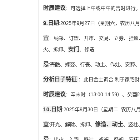
时辰建议
：可选择上午或中午的吉时进行
9.日期
:2025年9月27日（星期六，农历八
宜
：纳采、订盟、开市、交易、立券、挂匾
安门
火、拆卸、
、修造
忌
:斋醮、嫁娶、行丧、动土、作灶、安葬
分析日子特征
：此日金土调合 利于家宅财
时辰建议
：辛未时（13:00-14:59）、癸酉时
10.日期
:2025年9月30日（星期二- 农历
宜
修造、动土
:开光、解除、拆卸、
、竖柱
忌
：出火、入宅、移徙、祈福、祭祀、安床