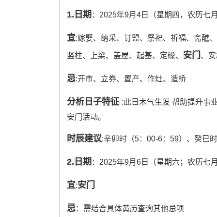
1.日期
：2025年9月4日（星期四，农历七
宜
:嫁娶、纳采、订盟、祭祀、祈福、斋醮
安门
竖柱、上梁、盖屋、起基、定磉、
、安
忌
:开市、立券、置产、作灶、造桥
分析日子特征
:此日木气生发 帮助提升
安门活动。
时辰建议
:辛卯时（5：00-6：59）、癸巳时（9
2.日期
：2025年9月6日（星期六；农历七
宜
安门
:
忌
：需结合具体黄历查询其他忌项