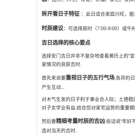
拆开看日子特征
：此日适合家庭兴旺，能
时辰建议
：可选择辰时（7:00-9:00）或午时（1
吉日选择的核心要点
选择安门吉日并非不复杂地查看黄历上的“宜
家情况的良辰吉时.
重视日子的五行气场
首先来说要
.各异的
产生互动...
对木气生发的日子利于事业合人际；土德稳
对子女学业有益.结合您对家宅运势的重要
精细考量时辰的吉凶
然后要
.俗话说“年好
选对当天的吉时.