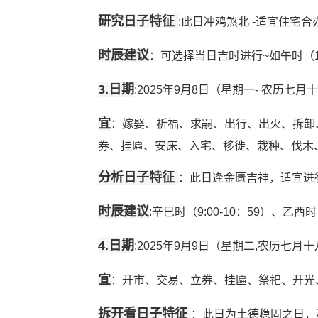
研究日子特征
:此日冲鸡煞北 -适宜住宅
时辰建议
：可选择当日吉时进行~如午时（11:
3.日期
:2025年9月8日（星期一- 农历七月
宜
：嫁娶、祈福、求嗣、出行、出火、拆卸
券、挂匾、安床、入宅、移徙、栽种、伐木
分析日子特征
：此日逢金匮吉神，适宜进
时辰建议
:辛巳时（9:00-10：59）、乙酉时（1
4.日期
:2025年9月9日（星期二,农历七月
宜
：开市、交易、立券、挂匾、祭祀、开光
拆开看日子特征
：此日为土德稳固之日，