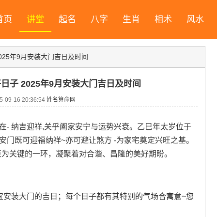
首页
讲堂
起名
八字
生肖
相术
风水
2025年9月安装大门吉日及时间
好日子 2025年9月安装大门吉日及时间
09-16 20:36:54
姓名算命网
在- 纳吉迎祥,关乎阖家安宁与运势兴衰。乙巳年太岁位于
安门既可迎福纳祥~亦可避让煞方 -为家宅奠定兴旺之基。
至为关键的一环，凝聚着对合谐、昌隆的美好期盼。
适宜安装大门的吉日；每个日子都有其特别的气场合寓意~您