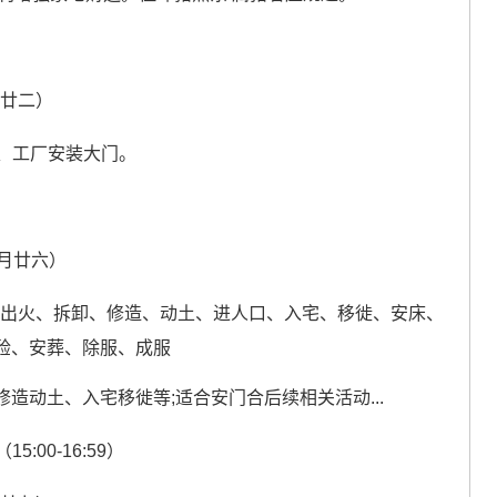
月廿二）
、工厂安装大门。
七月廿六）
、出火、拆卸、修造、动土、进人口、入宅、移徙、安床、
殓、安葬、除服、成服
修造动土、入宅移徙等;适合安门合后续相关活动...
5:00-16:59）