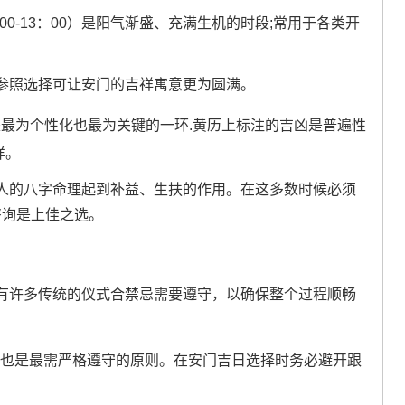
1：00-13：00）是阳气渐盛、充满生机的时段;常用于各类开
参照选择可让安门的吉祥寓意更为圆满。
.这是最为个性化也最为关键的一环.黄历上标注的吉凶是普遍性
样。
人的八字命理起到补益、生扶的作用。在这多数时候必须
咨询是上佳之选。
有许多传统的仪式合禁忌需要遵守，以确保整个过程顺畅
也是最需严格遵守的原则。在安门吉日选择时务必避开跟