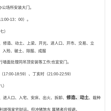
合办公场所安装大门。
00-13：00）。
十七）
、修造、动土、上梁、开光、进人口、开市、交易、立
、入殓、破土、除服、成服
行墙面处理同吊顶安装等工作;也宜安门。
7:00-18:59）、丁亥时（21:00-22:59）
十八）
修造、动土
、进人口、入宅、安床、出火、拆卸、
、栽种
利增强家宅财运。但冲猪煞东 属猪者应规避。