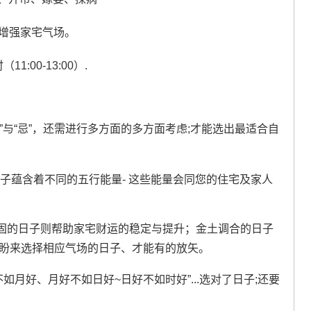
增强家宅气场。
1:00-13:00）.
”与“忌”，还需进行多方面的多方面考虑;才能选出最适合自
日子蕴含着不同的五行能量- 这些能量会同您的住宅及家人
固的日子则帮助家宅财运的稳定与提升；金土调合的日子
期盼来选择相应气场的日子、才能有的放矢。
不如月好、月好不如日好~日好不如时好”...选对了日子;还要