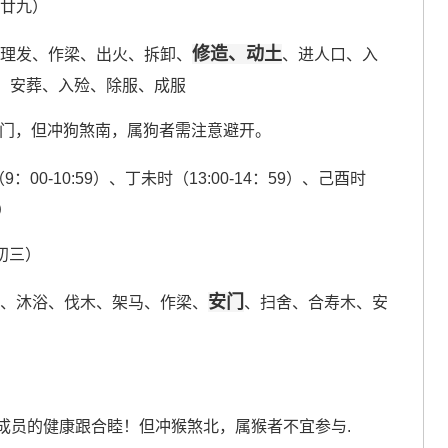
月廿九）
修造、动土
、理发、作梁、出火、拆卸、
、进人口、入
、安葬、入殓、除服、成服
大门，但冲狗煞南，属狗者需注意避开。
9：00-10:59）、丁未时（13:00-14：59）、己酉时
9）
月初三）
安门
养、沐浴、伐木、架马、作梁、
、扫舍、合寿木、安
成员的健康跟合睦！但冲猴煞北，属猴者不宜参与.