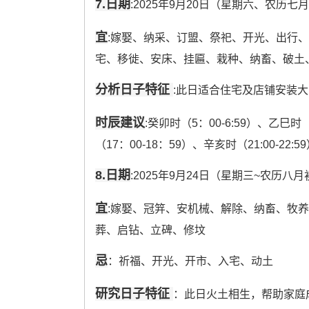
7.日期
:2025年9月20日（星期六、农历七
宜
:嫁娶、纳采、订盟、祭祀、开光、出行
宅、移徙、安床、挂匾、栽种、纳畜、破土
分析日子特征
:此日适合住宅及店铺安装
时辰建议
:癸卯时（5：00-6:59）、乙巳时（
（17：00-18：59）、辛亥时（21:00-22:5
8.日期
:2025年9月24日（星期三~农历八
宜
:嫁娶、冠笄、安机械、解除、纳畜、牧
葬、启钻、立碑、修坟
忌
：祈福、开光、开市、入宅、动土
研究日子特征
：此日火土相生，帮助家庭