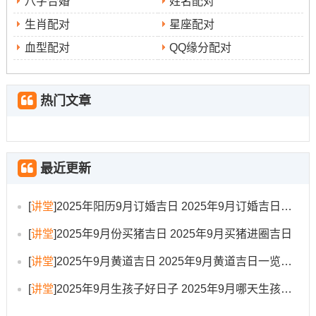
八字合婚
姓名配对
想日子”，寓意开业后生意兴隆- 客源如泉水般源源不断;似
生肖配对
星座配对
乎破土新苗；能再市场中站稳脚跟- 发展壮大。
血型配对
QQ缘分配对
2.9月9日（星期二- 农历七月十八）
：此日朱雀值日；
标记着热情与活力...选择此日开业,寓意生意红红火火、能
热门文章
再市场竞争中凭借独特优点 脱颖而出；吸引消费者目光。
3.9月15日（星期一- 农历七月廿四）
:此日开业，特别
强调“诚信”为商业基石。预示往后交易顺利、能树立良好品
最近更新
牌形象；吸引合作伙伴与忠实客户 -使生意越做越广！
[
讲堂
]
2025年阳历9月订婚吉日 2025年9月订婚吉日有哪几天
4.9月17日（星期三，农历七月廿六）
极其值
:此日是
[
讲堂
]
2025年9月份买猪吉日 2025年9月买猪进圈吉日
得关注的日子
黄历看得出“宜”的事项非常广泛，将近覆盖
了凡是吉祥事项，包含开市、开业、开张、交易、立券、
[
讲堂
]
2025午9月黄道吉日 2025年9月黄道吉日一览表大全
挂匾等，且无禁忌。
[
讲堂
]
2025年9月生孩子好日子 2025年9月哪天生孩子比较好
勾陈值日，主稳定、有序;预示店铺经营稳定~能从容应对