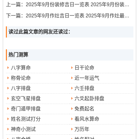
上一篇：
2025年9月份装修吉日一览表 2025年9月份装修动工吉日
时）.
下一篇：
2025年9月作灶吉日一览表 2025年9月作灶最旺日子
动土修造吉日
•
:9月14日（农历七月廿三,玉堂黄道） 冲
龙，宜装修动工、家具入室 吉时再巳时（9-11时）。9月
读过此篇文章的网友还读过：
26日（农历八月初五;司命黄道），还宜动土修造;需注意负
责人属相同当日的支相合。
热门测算
搬迁入宅吉日
•
：9月8日（农历七月十七 青龙黄道）；冲
八字算命
日干论命
狗~宜搬迁入宅 吉时再午时（11-13时）.
称骨论命
近一年运气
9月22日（农历八月初一，金匮黄道），冲鼠~宜乔迁入
八字排盘
六壬排盘
宅、安床置产；入门时携带五谷杂粮可增家运。
玄空飞星排盘
六爻起卦排盘
决定性注意事项
奇门遁甲排盘
免费起名
姓名测试打分
看风水算命
以选择吉日时需谨记以下几点:吉日需配吉时并非全天都
利...差异时辰适宜进行各异性质的活动。譬如上午多数时
神奇小测试
万历年
候更适合开业、动工，下午则利于签约、谈判，必须参考