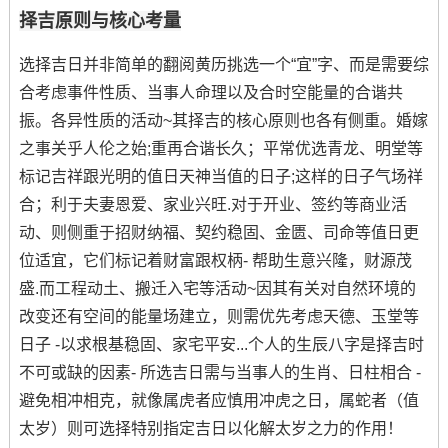
择吉原则与核心考量
选择吉日并非简单的翻阅黄历挑选一个“宜”字、而是需要综
合考虑事件性质、当事人命理以及合时空能量的合谐共
振。各异性质的活动~其择吉的核心原则也各有侧重。婚嫁
之事关乎人伦之始;重再合谐长久；平常优选青龙、明堂等
标记吉祥跟光明的值日天神当值的日子;这样的日子气场祥
合；利于夫妻恩爱、家业兴旺.对于开业、签约等商业活
动、则侧重于招财纳福、契约稳固、金匮、司命等值日更
位适宜，它们标记着财富跟权柄- 帮助生意兴隆，财源茂
盛.而工程动土、搬迁入宅等活动~因其有关对自然环境的
改变还有空间的能量场建立，则需优先考虑天德、玉堂等
日子 -以求根基稳固、家宅平安...个人的生辰八字是择吉时
不可或缺的因素- 所选吉日需与当事人的生肖、日柱相合 -
避免相冲相克，就像属虎者应慎用冲虎之日，属蛇者（值
太岁）则可选择特别指定吉日以化解太岁之力的作用！