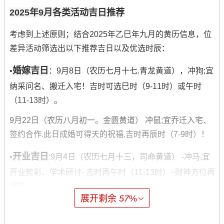
2025年9月各类活动吉日推荐
考虑到上述原则；结合2025年乙巳年九月的黄历信息，位
差异活动筛选出以下推荐吉日以及优选时辰：
婚嫁吉日
•
：9月8日（农历七月十七.青龙黄道），冲狗;宜
纳采问名、搬迁入宅！吉时可选巳时（9-11时）或午时
（11-13时）。
9月22日（农历八月初一。金匮黄道） 冲鼠;宜乔迁入宅、
签约合作.此日成婚可得天的祝福,吉时再辰时（7-9时）！
开业吉日
•
:9月4日（农历七月十三，司命黄道） -冲马,宜
开业剪彩、学术研讨- 吉时再午时（11-13时）~财神方位再
西南。
展开剩余
57
%
9月26日（农历八月初五,司命黄道），冲龙,宜开业庆典、
新品发布，此日开业利于名利双收- 吉时再巳时（9-11