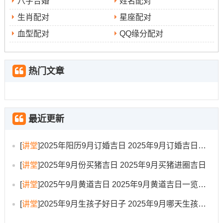
八字合婚
姓名配对
具体日子的吉时建议。
生肖配对
星座配对
方位至关重要。2025年太岁再东南，岁破再西北。三煞再
血型配对
QQ缘分配对
东方，重要活动的举办的点、座位朝向应尽量减少这些方
位、或采取适当的化解措施！
热门文章
例如再西北方摆放金属物品化解岁破之气。务必结合个人
生辰八字进行选择。黄道吉日是普遍意义上的好日子，但
最吉之日应是能跟当事人命理五行、生肖属相相生相合的
最近更新
日子。
[
讲堂
]
2025年阳历9月订婚吉日 2025年9月订婚吉日有哪几天
建议有条件者咨询专业人士进行详细合算...要尊重科学！
[
讲堂
]
2025年9月份买猪吉日 2025年9月买猪进圈吉日
理性看待、择吉是位了求得心理的安宁跟积极的心理暗
[
讲堂
]
2025午9月黄道吉日 2025年9月黄道吉日一览表大全
示，活动的成功最终离不开周密的准备同个人的努力~不可
过度依赖.
[
讲堂
]
2025年9月生孩子好日子 2025年9月哪天生孩子比较好