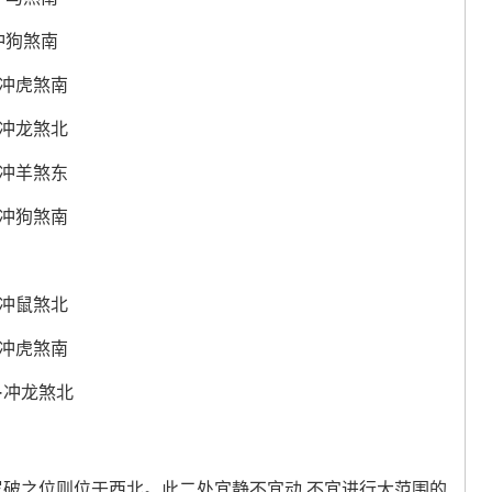
·冲狗煞南
期·冲虎煞南
富·冲龙煞北
庆·冲羊煞东
后·冲狗煞南
犬·冲鼠煞北
日·冲虎煞南
盒·冲龙煞北
岁破之位则位于西北。此二处宜静不宜动,不宜进行大范围的