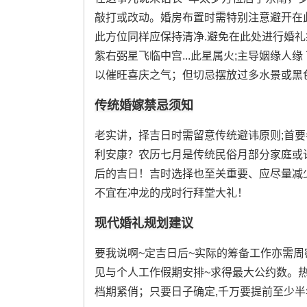
敲打或改动。婚房布置时需特别注意避开在
此方位同样应保持清净.避免在此处进行婚
紫右弼星飞临中宫...此星属火;主导姻缘人
以催旺喜庆之气；但切忌摆放过多水景或黑
传统婚嫁禁忌须知
老实讲，择吉日时需留意传统避讳原则;首要
利安康？农历七月是传统民俗月部分家庭或
后的吉日！吉时选择也至关重要、应尽量减
不宜在冲龙的戌时行拜堂大礼！
现代婚礼规划建议
要我说啊~定吉日后~实际的筹备工作亦需
见与个人工作假期安排~求得最大公约数。
档期紧俏；只要日子确定,千万要提前至少半