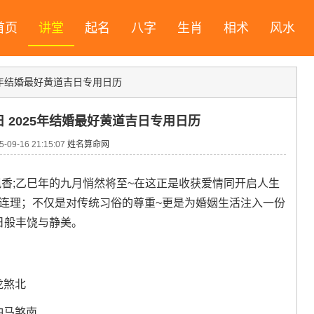
首页
讲堂
起名
八字
生肖
相术
风水
25年结婚最好黄道吉日专用日历
日 2025年结婚最好黄道吉日专用日历
09-16 21:15:07
姓名算命网
飘香;乙巳年的九月悄然将至~在这正是收获爱情同开启人生
偕连理；不仅是对传统习俗的尊重~更是为婚姻生活注入一份
日般丰饶与静美。
冲龙煞北
·冲马煞南