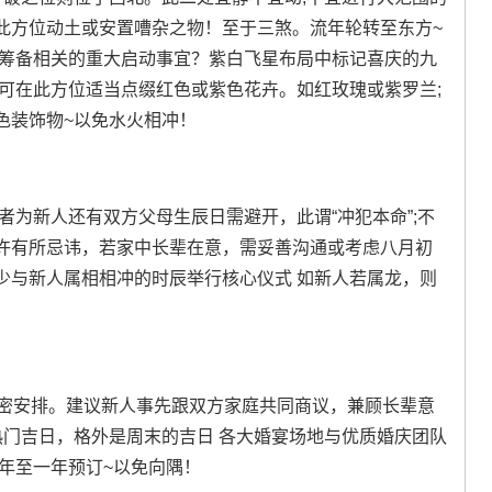
此方位动土或安置嘈杂之物！至于三煞。流年轮转至东方~
礼筹备相关的重大启动事宜？紫白飞星布局中标记喜庆的九
缘 可在此方位适当点缀红色或紫色花卉。如红玫瑰或紫罗兰;
色装饰物~以免水火相冲！
者为新人还有双方父母生辰日需避开，此谓“冲犯本命”;不
许有所忌讳，若家中长辈在意，需妥善沟通或考虑八月初
少与新人属相相冲的时辰举行核心仪式 如新人若属龙，则
周密安排。建议新人事先跟双方家庭共同商议，兼顾长辈意
热门吉日，格外是周末的吉日 各大婚宴场地与优质婚庆团队
年至一年预订~以免向隅！