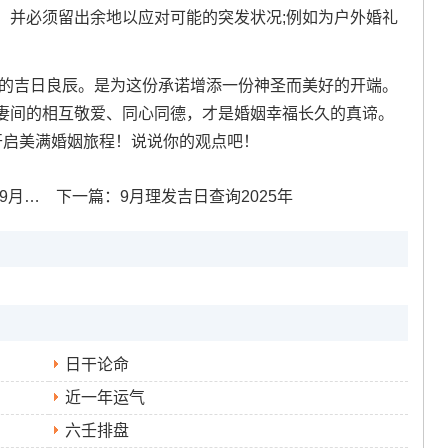
，并必须留出余地以应对可能的突发状况;例如为户外婚礼
远的吉日良辰。是为这份承诺增添一份神圣而美好的开端。
妻间的相互敬爱、同心同德，才是婚姻幸福长久的真谛。
开启美满婚姻旅程！说说你的观点吧！
佳日子
下一篇：
9月理发吉日查询2025年
日干论命
近一年运气
六壬排盘