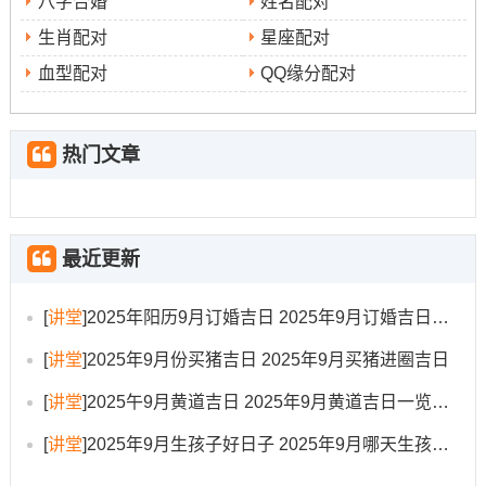
八字合婚
姓名配对
经商或创业
不瞒你说，究:此日五行属火;对于
的家庭而
生肖配对
星座配对
上好选择
幸
言！是搬迁入宅的
！帮助提升事业运与家宅的
血型配对
QQ缘分配对
福感
！
时辰建议:上午9-11点或 丙午时（11：00-12:59）
热门文章
9月17日（星期三 农历七月廿六）
宜：搬家、安香、入宅、嫁娶、祭祀、祈福、求嗣等（快
万事皆宜）
最近更新
忌:破土、安葬 或 无
[
讲堂
]
2025年阳历9月订婚吉日 2025年9月订婚吉日有哪几天
司命黄道
六盒吉日
从你别说,析:此日位
且是
;五行属土,标
[
讲堂
]
2025年9月份买猪吉日 2025年9月买猪进圈吉日
稳定与繁荣
长期安居、家庭美满
记
，非常适合期望
的
[
讲堂
]
2025午9月黄道吉日 2025年9月黄道吉日一览表大全
家庭。
[
讲堂
]
2025年9月生孩子好日子 2025年9月哪天生孩子比较好
时辰建议:下午13-15时（未时）或 巳时（9-11点）