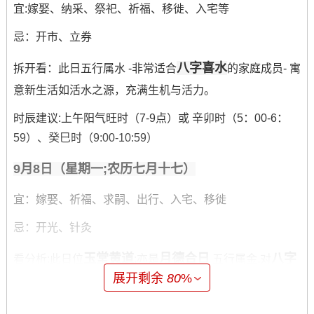
宜:嫁娶、纳采、祭祀、祈福、移徙、入宅等
忌：开市、立券
八字喜水
拆开看：此日五行属水 -非常适合
的家庭成员- 寓
意新生活如活水之源，充满生机与活力。
时辰建议:上午阳气旺时（7-9点）或 辛卯时（5：00-6：
59）、癸巳时（9:00-10:59）
9月8日（星期一;农历七月十七）
宜：嫁娶、祈福、求嗣、出行、入宅、移徙
忌：开光、针灸
玉堂黄道
月德合日
八字
看分析:此日位
;亦是
五行属金,对
展开剩余
80
%
喜金
家庭财运
者或希望提升
者尤位有利...