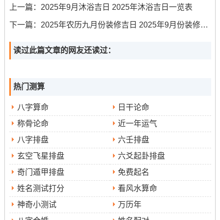
时辰建议：中午11-13时（午时）或 卯时（5-7点）、未时
上一篇：
2025年9月沐浴吉日 2025年沐浴吉日一览表
（13-15点）
下一篇：
2025年农历九月份装修吉日 2025年9月份装修吉日
9月12日（星期五,农历七月廿一）
读过此篇文章的网友还读过：
宜：搬家、修造、动土、移徙
忌:开仓、出货
热门测算
天德黄道
三合吉日
想一想：此日位
且是
...五行属木，能
八字算命
日干论命
促进家庭和谐
。帮助家人更快更好地适应新环境.
称骨论命
近一年运气
时辰建议:上午9-11时（巳时）
八字排盘
六壬排盘
玄空飞星排盘
六爻起卦排盘
9月15日（星期一，农历七月廿四）
奇门遁甲排盘
免费起名
宜:开市、交易、立券、入宅、移徙
姓名测试打分
看风水算命
忌：作灶、行丧
神奇小测试
万历年