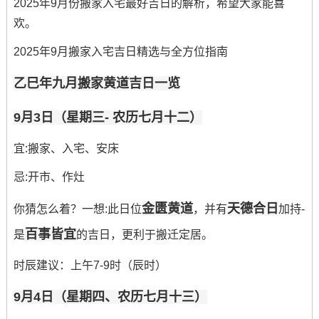
2025年9月份搬家入宅最好吉日的解析，希望大家能喜
欢。
2025年9月搬家入宅吉日精选与全方位指南
乙巳年九月搬家黄道吉日一览
9月3日（星期三- 农历七月十二）
宜:搬家、入宅、安床
忌:开市、作灶
金匮黄道
天德合日
你猜怎么着？一想:此日位
，并有
加持-
百事皆宜
是
的吉日，更利于搬迁定居。
时辰建议：上午7-9时（辰时）
9月4日（星期四、农历七月十三）