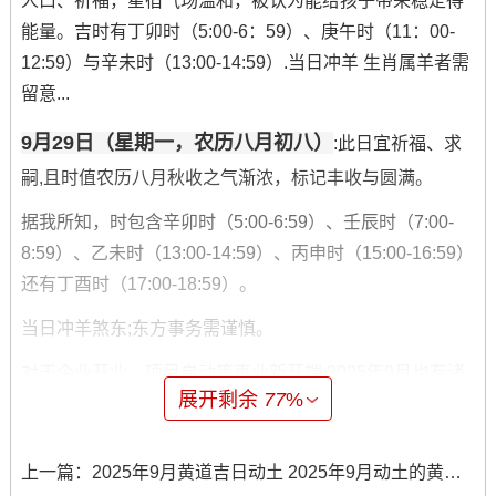
人口、祈福，星宿气场温和，被认为能给孩子带来稳定得
能量。吉时有丁卯时（5:00-6：59）、庚午时（11：00-
12:59）与辛未时（13:00-14:59）.当日冲羊 生肖属羊者需
留意...
9月29日（星期一，农历八月初八）
:此日宜祈福、求
嗣,且时值农历八月秋收之气渐浓，标记丰收与圆满。
据我所知，时包含辛卯时（5:00-6:59）、壬辰时（7:00-
8:59）、乙未时（13:00-14:59）、丙申时（15:00-16:59）
还有丁酉时（17:00-18:59）。
当日冲羊煞东;东方事务需谨慎。
对于企业开业、项目启动等事业新开端;2025年9月也有诸
展开剩余
77
%
多吉日可供选择:
9月7日（星期日,农历七月十六）
:此日宜开市、立券、
上一篇：
2025年9月黄道吉日动土 2025年9月动土的黄道吉日
挂匾、交易 标记开门见喜~财源广进！吉时有庚午时