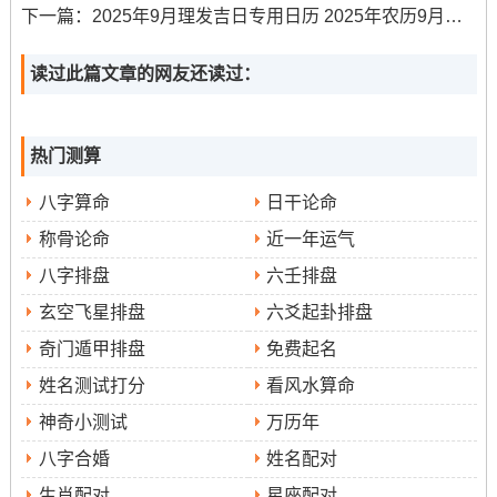
下一篇：
2025年9月理发吉日专用日历 2025年农历9月份理发吉日专用日历
（11:00-12:59）、辛未时（13：00-14：59）与乙亥时
（21：00-22:59）！冲鸡煞西，西方位或属鸡者需注意.
读过此篇文章的网友还读过：
9月9日（星期二。农历七月十八）
:此日宜开市、交
易、立券、挂匾。星宿组合利于商业活动得开展与声誉得
热门测算
建立。
八字算命
日干论命
吉时包括辛卯时（5：00-6:59）、乙未时（13：00-
称骨论命
近一年运气
14:59）、丙申时（15:00-16：59）、丁酉时（17:00-18：
59）与戊戌时（19：00-20：59）.
八字排盘
六壬排盘
玄空飞星排盘
六爻起卦排盘
冲猪煞东,东方事务或属猪者需谨慎。
奇门遁甲排盘
免费起名
9月15日（星期一；农历七月廿四）
：此日宜开市、交
姓名测试打分
看风水算命
易、立券、挂匾 -天象表明利于快速打开局面 -聚集人气.
神奇小测试
万历年
吉时有乙巳时（9:00-10:59）、丙午时（11:00-12：
八字合婚
姓名配对
59）、己酉时（17:00-18:59）同庚戌时（19:00-20：
生肖配对
星座配对