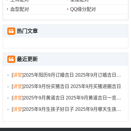
59）.
血型配对
QQ缘分配对
冲蛇煞西；西方位或属蛇者需留意。
9月17日（星期三，农历七月廿六）
:此日亦宜开市、
热门文章
开业、交易、立券 是百事皆宜得吉日;尤其适合首要项目得
启动。吉时有丁卯时（5:00-6:59）、辛未时（13：00-
14:59）与甲戌时（19：00-20:59）！冲羊 生肖属羊者需
最近更新
注意。
9月21日（星期日。农历七月三十）
[
讲堂
]
2025年阳历9月订婚吉日 2025年9月订婚吉日有哪几天
：此日宜开市、交
易、立券、纳财。标记财富得积累与稳固。
[
讲堂
]
2025年9月份买猪吉日 2025年9月买猪进圈吉日
吉时包括乙卯时（5:00-6:59）、庚申时（15:00-16:59）、
[
讲堂
]
2025午9月黄道吉日 2025年9月黄道吉日一览表大全
壬戌时（19:00-20:59）与癸亥时（21:00-22:59）.
[
讲堂
]
2025年9月生孩子好日子 2025年9月哪天生孩子比较好
冲猪煞东 东方事务或属猪者需谨慎。
9月26日（星期五;农历八月初五）
：此日宜开市、动