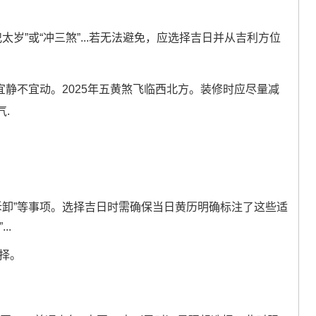
太岁”或“冲三煞”...若无法避免，应选择吉日并从吉利方位
宜静不宜动。2025年五黄煞飞临西北方。装修时应尽量减
.
“拆卸”等事项。选择吉日时需确保当日黄历明确标注了这些适
..
选择。