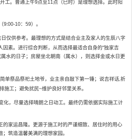
开工。普通上午9点至11点（巳时）是理想选择。此时阳
00-10：59）。
吉日仅供参考。最理想的方式是结合业主及家人的生辰八字
人因素。进行综合判断，从而选择最适合自身的“独家吉
或属水的日子；房屋坐北朝南（属水），则选择金或水日更
备简单祭品祭祀土地爷，业主亲自敲下第一锤；说吉祥话,祈
排施工；避免扰民~维护良好邻里关系。
气变化，尽量选择晴朗之日动工。最终仍需依据实际施工计
正的家运昌隆。更源于施工时的严谨细致、居住时的用心
旅；筑造温馨美满的理想家园。