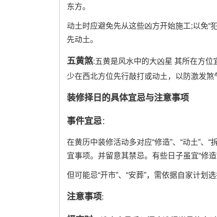
东方。
动土时应避免先从这些凶方开始施工;以免“犯
先动土。
五黄煞
:五黄是风水中的大凶星 其所在方位
少在西北方位先行敲打或动土，以防激发煞气
装修择日的具体宜忌与注意事项
事件宜忌
：
在黄历中装修活动多对应“修造”、“动土”、
宜事项。并留意其禁忌。有些日子虽宜“修造”.
但可能忌“开市”、“安葬”，需依据自家计划
注意事项
: