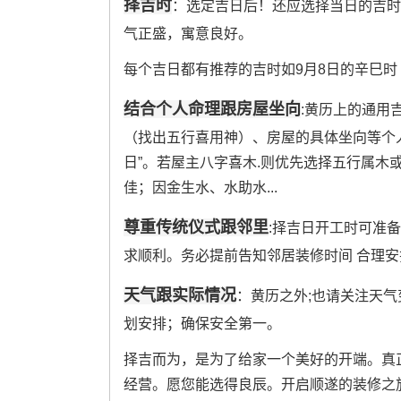
择吉时
：选定吉日后！还应选择当日的吉时
气正盛，寓意良好。
每个吉日都有推荐的吉时如9月8日的辛巳时（9:
结合个人命理跟房屋坐向
:黄历上的通用
（找出五行喜用神）、房屋的具体坐向等个
日”。若屋主八字喜木.则优先选择五行属木
佳；因金生水、水助水...
尊重传统仪式跟邻里
:择吉日开工时可准
求顺利。务必提前告知邻居装修时间 合理安
天气跟实际情况
：黄历之外;也请关注天
划安排；确保安全第一。
择吉而为，是为了给家一个美好的开端。真
经营。愿您能选得良辰。开启顺遂的装修之