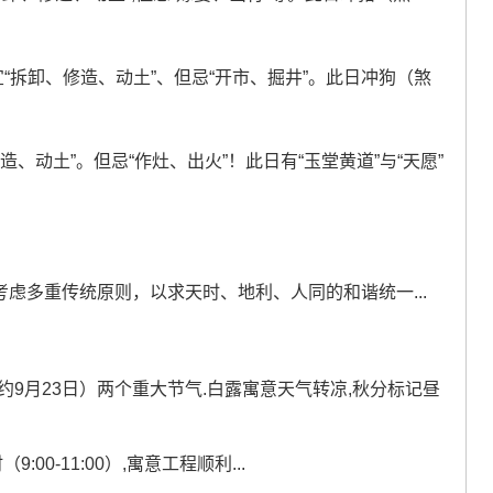
宜“拆卸、修造、动土”、但忌“开市、掘井”。此日冲狗（煞
修造、动土”。但忌“作灶、出火”！此日有“玉堂黄道”与“天愿”
考虑多重传统原则，以求天时、地利、人同的和谐统一...
”（约9月23日）两个重大节气.白露寓意天气转凉,秋分标记昼
。
0-11:00）,寓意工程顺利...