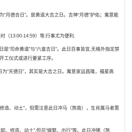
日为“月德合日”。是黄道大吉之日。吉神“月德”护佑；寓意能
（13:00-14:59）等;行事尤为便利.
日是“司命黄道”与“六盒吉日”。此日百事皆宜,无格外指定禁
行开工仪式或进行要紧工序。
日为“天德日”，其实是大吉之日。寓意家运昌隆，福星高
“修造、动土”，但需注意此日冲马（煞南），生肖属马者需
拆卸、修造、动土”,但忌“嫁娶、出行”等。此日冲猪（煞