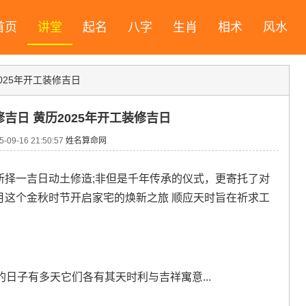
首页
讲堂
起名
八字
生肖
相术
风水
2025年开工装修吉日
修吉日 黄历2025年开工装修吉日
09-16 21:50:57
姓名算命网
居所择一吉日动土修造;非但是千年传承的仪式，更寄托了对
9月这个金秋时节开启家宅的焕新之旅 顺应天时旨在祈求工
工的日子有多天它们各有其天时利与吉祥寓意...