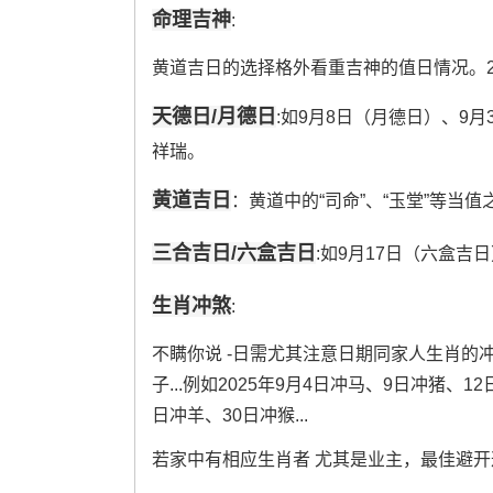
命理吉神
:
黄道吉日的选择格外看重吉神的值日情况。2
天德日/月德日
:如9月8日（月德日）、9月
祥瑞。
黄道吉日
：黄道中的“司命”、“玉堂”等当值
三合吉日/六盒吉日
:如9月17日（六盒吉
生肖冲煞
:
不瞒你说 -日需尤其注意日期同家人生肖的
子...例如2025年9月4日冲马、9日冲猪、
日冲羊、30日冲猴...
若家中有相应生肖者 尤其是业主，最佳避