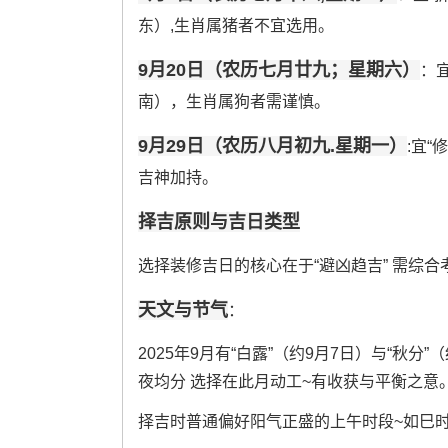
东）,生肖属猪者不宜选用。
9月20日（农历七月廿九；星期六）
：
南），生肖属狗者需谨慎。
9月29日（农历八月初九.星期一）
:宜“
吉神加持。
择吉原则与吉日类型
选择装修吉日的核心在于“避凶趋吉” 需综合
天文与节气
：
2025年9月有“白露”（约9月7日）与“秋分
夜均分 选择在此月动工~有收获与平衡之意
择吉时普通偏好阳气正盛的上午时段~如巳时（9:0