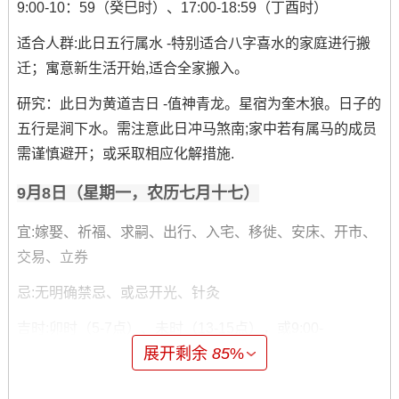
9:00-10：59（癸巳时）、17:00-18:59（丁酉时）
适合人群:此日五行属水 -特别适合八字喜水的家庭进行搬
迁；寓意新生活开始,适合全家搬入。
研究：此日为黄道吉日 -值神青龙。星宿为奎木狼。日子的
五行是涧下水。需注意此日冲马煞南;家中若有属马的成员
需谨慎避开；或采取相应化解措施.
9月8日（星期一，农历七月十七）
宜:嫁娶、祈福、求嗣、出行、入宅、移徙、安床、开市、
交易、立券
忌:无明确禁忌、或忌开光、针灸
吉时:卯时（5-7点）、未时（13-15点），或9:00-
展开剩余
85
%
10:59（辛巳时）、17：00-18:59（乙酉时）、21:00-
22:59（丁亥时）