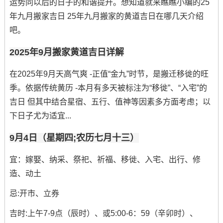
运势同以后的日子的和谐提升。想知道就来瞧瞧小编的25
年九月搬家吉日 25年九月搬家的黄道吉日在哪几天介绍
吧。
2025年9月搬家黄道吉日详解
在2025年9月天高气爽 -正值“金九”时节，是搬迁移徙的旺
季。依据传统黄历 -本月有多天被标注为“移徙”、“入宅”的
吉日 但其中结合星宿、五行、值神等因素多方面考虑；以
下日子尤为适宜...
9月4日（星期四;农历七月十三）
宜：嫁娶、纳采、祭祀、祈福、移徙、入宅、出行、修
造、动土
忌:开市、立券
吉时:上午7-9点（辰时）、或5:00-6：59（辛卯时）、