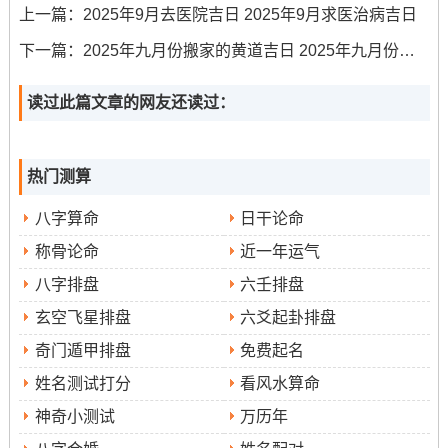
上一篇：
2025年9月去医院吉日 2025年9月求医治病吉日
适合人群：此日五行属金;利于八字喜金者,特别是对提升家
庭财运有裨益，经商者或创业者可选。
下一篇：
2025年九月份搬家的黄道吉日 2025年九月份搬家最佳吉日
分析:此日星宿为毕月乌...日子的五行是白腊金。此日冲
读过此篇文章的网友还读过：
狗；属狗的朋友需特别注意规避。
9月9日（星期二 -农历七月十八）
热门测算
宜：开市、交易、立券、挂匾、祭祀、开光、进人口、入
八字算命
日干论命
宅、安床、拆卸、修造、动土
称骨论命
近一年运气
忌：嫁娶、立碑、出行、伐木、安葬、行丧、移徙、纳畜
八字排盘
六壬排盘
吉时:17:00-18:59（丁酉时）
玄空飞星排盘
六爻起卦排盘
适合人群:此日适宜进行与开市创业相结合的搬迁活动~适
奇门遁甲排盘
免费起名
合得在新宅中设立工作室或经营场所的家庭.
姓名测试打分
看风水算命
分析:此日星宿为昴日鸡.但需注意此日冲猪煞东~家中如有
神奇小测试
万历年
属猪的成员；应避开此日或谨慎选择。