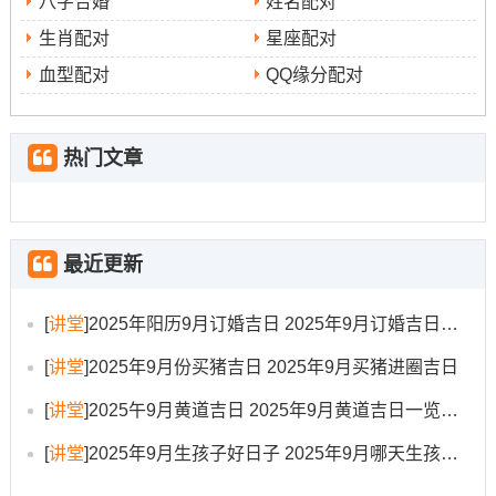
八字合婚
姓名配对
生肖配对
星座配对
9月12日（星期五 农历七月廿一）
血型配对
QQ缘分配对
宜：嫁娶、出行、拆卸、修造、动土、移徙、安葬、破
土、修坟、立碑
热门文章
忌：掘井、祈福
吉时：早晨7-9点
适合人群：此日五行属木，非常适合八字喜木的家庭~帮助
最近更新
促进家庭和谐,帮助家人更快适应新环境。
[
讲堂
]
2025年阳历9月订婚吉日 2025年9月订婚吉日有哪几天
研究:此日星宿为鬼金羊。日子的五行是泉中水。此日冲虎
煞南 -属虎者需避开此日。
[
讲堂
]
2025年9月份买猪吉日 2025年9月买猪进圈吉日
[
讲堂
]
2025午9月黄道吉日 2025年9月黄道吉日一览表大全
9月15日（星期一，农历七月廿四）
[
讲堂
]
2025年9月生孩子好日子 2025年9月哪天生孩子比较好
宜：开市、交易、立券、挂匾、开光、出行、入宅、移
徙、安床、出火、上梁