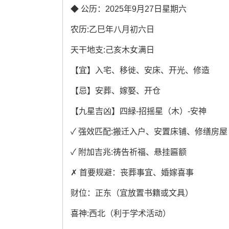
◆ 公历：2025年9月27日星期六
农历:乙巳年八月初六日
天干地支:己亥木女满日
【宜】入宅、移徙、安床、开光、修造
【忌】安葬、嫁娶、开仓
【九星吉凶】四緑-招摇星（木）-安神
✓ 强效匹配:搬迁入户、安置床铺、修缮房屋
✓ 附加吉兆:祷告祈福、悬挂匾额
✗ 首要规避：丧葬事宜、婚嫁喜事
财位：正东（宜放置书籍或文具）
喜神:西北（利于学术活动）