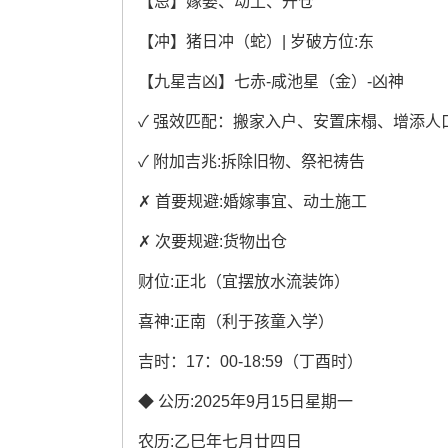
【忌】嫁娶、动土、开仓
【冲】猪日冲（蛇）| 岁破方位:东
【九星吉凶】七赤-咸池星（金）-凶神
✓ 强效匹配：搬家入户、安置床榻、增添人
✓ 附加吉兆:拆除旧物、祭祀祷告
✗ 首要规避:婚嫁事宜、动土施工
✗ 次要规避:货物出仓
财位:正北（宜摆放水流装饰）
喜神:正南（利于孩童入学）
吉时：17：00-18:59（丁酉时）
◆ 公历:2025年9月15日星期一
农历:乙巳年七月廿四日