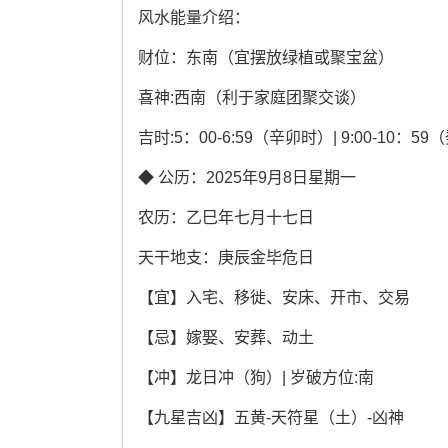
风水能量介绍：
财位：东南（宜摆放绿植或聚宝盆）
喜神:西南（利于家庭团聚交谈）
吉时:5：00-6:59（辛卯时）| 9:00-10：5
◆ 公历：2025年9月8日星期一
农历：乙巳年七月十七日
天干地支：庚辰金毕危日
【宜】入宅、移徙、安床、开市、交易
【忌】嫁娶、安葬、动土
【冲】龙日冲（狗）| 岁破方位:南
【九星吉凶】五黄-天符星（土）-凶神