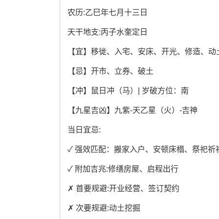
农历:乙巳年七月十三日
天干地支:丙子水奎定日
【宜】移徙、入宅、安床、开光、修造、动
【忌】开市、立券、破土
【冲】鼠日冲（马）| 岁破方位：南
【九星吉凶】九紫-天乙星（火）-吉神
当日宜忌:
✓ 强效匹配：搬家入户、安顿床榻、祭祀祈
✓ 附加吉兆:修缮房屋、启程出行
✗ 首要规避:开业经营、签订契约
✗ 次要规避:动土挖掘