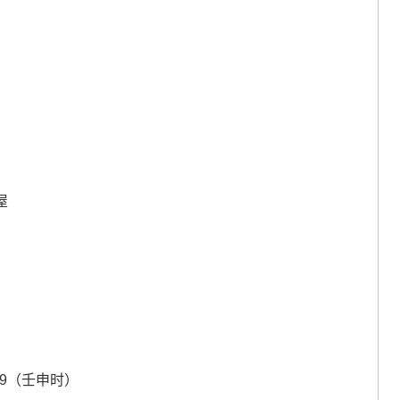
屋
6:59（壬申时）