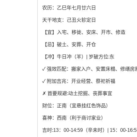
农历：乙巳年七月廿六日
天干地支：己丑火轸定日
【宜】入宅、移徙、安床、开市、修造
【忌】破土、安葬、开仓
【冲】牛日冲（羊）| 岁破方位:东
✓ 强效匹配：搬家入户、安置床榻、修缮房
✓ 附加吉兆：开业经营、祭祀祈福
✗ 首要规避:动土挖掘、丧葬事宜
财位：正南（宜悬挂红色饰品）
喜神：西南（利于商讨家业）
吉时:13：00-14:59（辛未时）| 15：00-1