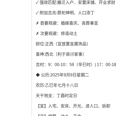
✓ 强效匹配:搬迁入户、安置床铺、开业求财
✓ 附加吉兆:祭祀神明、人口添丁
✗ 首要规避：婚嫁喜庆、丧葬事宜
✗ 次要规避：修造动土
财位:正西（宜放置金属饰品）
喜神:西北（利于商讨家事）
吉时：9：00-10：59（辛巳时）| 17：00-
◆ 公历:2025年9月9日星期二
农历:乙巳年七月十八日
天干地支：丁酉时定日
【宜】入宅、安床、开光、进人口、拆卸