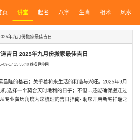
首页
讲堂
起名
八字
生肖
相术
风水
2025年九月份搬家最佳吉日
黄道吉日 2025年九月份搬家最佳吉日
09-17 15:55:40
姓名算命网
昌隆的基石；关乎着将来生活的和谐与兴旺。2025年9月
良机.选择一个契合天时地利的日子；不但…还能确保搬迁过
下是从专业黄历角度为您梳理的吉日指南- 助您开启新宅祥瑞之