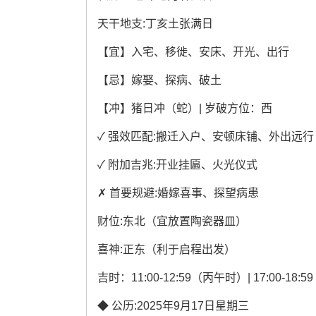
天干地支:丁亥土张满日
【宜】入宅、移徙、安床、开光、出行
【忌】嫁娶、探病、破土
【冲】猪日冲（蛇）| 岁破方位：西
✓ 强效匹配:搬迁入户、安顿床铺、外出远行
✓ 附加吉兆:开业挂匾、火光仪式
✗ 首要规避:婚嫁喜事、探望病患
财位:东北（宜放置陶瓷器皿）
喜神:正东（利于启程出发）
吉时：11:00-12:59（丙午时）| 17:00-18
◆ 公历:2025年9月17日星期三