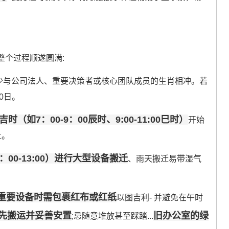
整个过程顺遂圆满:
少与公司法人、重要决策者或核心团队成员的生肖相冲。若
0日。
吉时（如7：00-9：00辰时、9:00-11:00巳时）
开始
上。
00-13:00）进行大型设备搬迁
、雨天搬迁易带湿气
重要设备时需包裹红布或红纸
以图吉利- 并避免在午时
先搬运并妥善安置
旧办公室的绿
;忌随意堆放甚至踩踏...