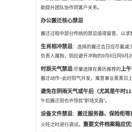
助提升团队协作同客户关系。
办公搬迁核心禁忌
搬迁过程中部分传统的禁忌值得留意、以求
生肖相冲禁忌
：选择的搬迁吉日应尽量减
负责人属狗，则应避开冲狗的9月8日同9月2
时辰天气禁忌
上午
:尽量选择在黄历推荐的
搬迁动作~此时阳气升发，寓意事业蒸蒸日
避免在阴雨天气或午后（尤其是午时11：
午后搬迁则也许惊扰“职场文昌”。
设备文件禁忌
搬迁服务器、保险柜等
：
重要文件档案箱应优
火旺之时进行调试。