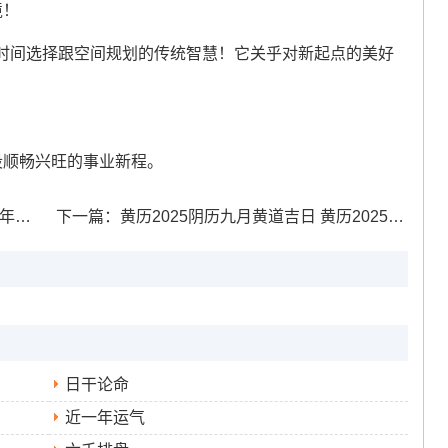
境！
时间选择跟空间规划的传统智慧！它关乎对新起点的美好
。
段顺畅兴旺的事业新程。
吉日
下一篇：
黄历2025阴历九月黄道吉日 黄历2025年九月黄道吉日查询
日干论命
近一年运气