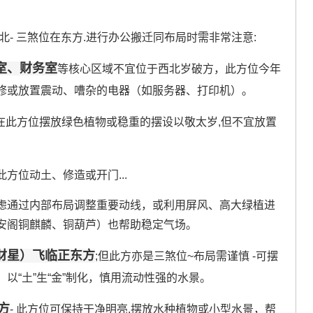
北- 三煞位在东方.进行办公搬迁同布局时需非常注意:
室、财务室
等核心区域不宜位于西北岁破方，此方位今年
修或放置震动、嘈杂的电器（如服务器、打印机）。
在此方位摆放绿色植物或稳重的摆设以敬太岁,但不宜放置
此方位动土、修造或开门...
虑通过内部布局调整重要动线，或利用屏风、高大绿植进
安阁铜麒麟、铜葫芦）也帮助稳定气场。
财星）飞临正东方
;但此方亦是三煞位~布局需谨慎 -可摆
以“土”生“金”制化，慎用流动性强的水景。
方
- 此方位可保持干净明亮,摆放水种植物或小型水景，帮