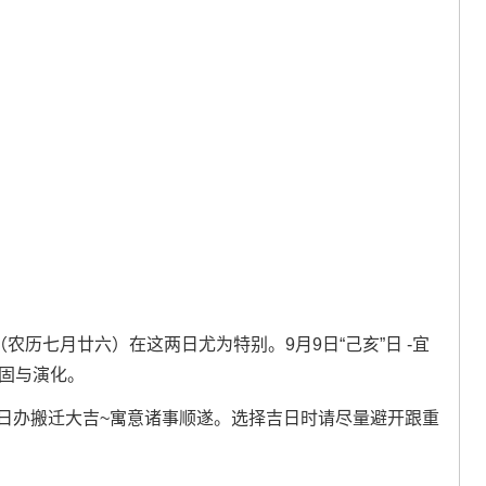
（农历七月廿六）在这两日尤为特别。9月9日“己亥”日 -宜
稳固与演化。
，是日办搬迁大吉~寓意诸事顺遂。选择吉日时请尽量避开跟重