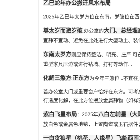
乙巳蛇年办公搬迁风水布局
2025年乙巳年太岁方位在东南，岁破位在西
尊太岁而避岁破
大门、总经理
:办公室的
宜静不宜动、避免在此处进行大型动土、装
东南太岁方
则应保持整洁、明亮、庄严 可
重型家具压迫或进行钻墙、打钉等动作...
化解三煞方
正东方
:
为今年三煞位...不宜在
若办公室大门或重要窗户恰好在东方。可考
行适度化解，在此方位摆放金属静物（如祥
紫白飞星布局
八白左辅星（大
：2025年
放白色或金属色地毯，上置陶瓷或玉石摆件；
一白贪狼星（桃花、人缘星）飞临西南