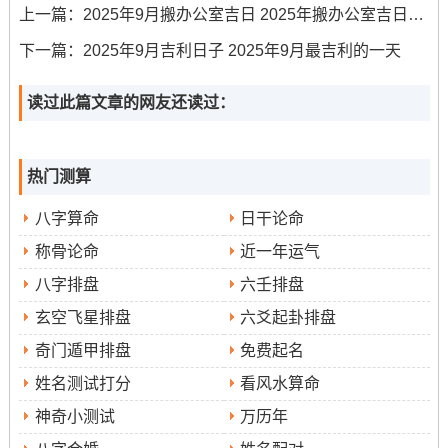
上一篇：
2025年9月搬办公室吉日 2025年搬办公室吉日一览表
不同人生大事；需选择不同类型的吉日。嫁娶之事，宜选
下一篇：
2025年9月吉利日子 2025年9月最吉利的一天
天德、月德等上吉之日；且需同新人生肖无冲煞，如九月
初五、九月二十等日皆宜婚嫁.
读过此篇文章的网友还读过：
说真的，业开市 宜选满日、成日,并配合财星高照的时辰，
热门测算
如巳时（上午9至11时），以图开业大吉- 财源广进。动土
八字算命
日干论命
修造、首重“宜动土”之日，并务必避开三煞位（东方），可
称骨论命
近一年运气
选九月初五、九月廿六等日。
八字排盘
六壬排盘
搬家入宅，宜选“开日”或“成日”，并注意方位避忌~避免与
玄空飞星排盘
六爻起卦排盘
家人生肖相冲。祈福祭祀，则宜选天德、司命等吉神当值
之日，于清晨或月圆之夜进行;心诚为要。
奇门遁甲排盘
免费起名
姓名测试打分
看风水算命
每件事都有其适宜的吉日与必须避讳的时辰方位、不可不
察。
神奇小测试
万历年