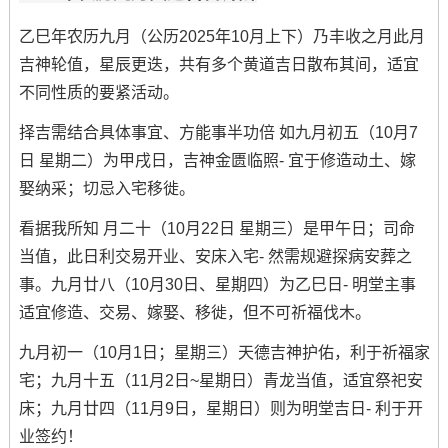
乙巳年农历九月（公历2025年10月上下）乃丰收之月此月
吉神轮值，星辰更迭，共有多个黄道吉日散布其间，适宜
不同性质的要紧活动。
择吉需结合具体事宜、方能事半功倍 如九月初五（10月7
日 星期二）为甲戌日，吉神金匮临照- 宜于修造动土、嫁
娶纳采；切忌入宅移徙。
看据我所知 月二十（10月22日 星期三）是甲午日；司命
当值，此日利交易开业、安床入宅- 然需规避探病安葬之
事。九月廿八（10月30日、星期四）为乙巳日- 明堂主事
适宜修造、交易、嫁娶、移徙，但不可祈福伐木。
九月初一（10月1日；星期三）天德吉神护佑，利于祈福家
宅；九月十五（11月2日~星期日）青龙当值，适宜祭祀安
床；九月廿四（11月9日，星期日）则为明堂吉日- 利于开
业签约！