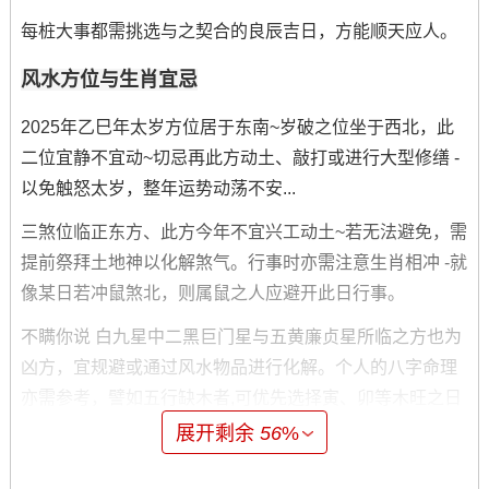
每桩大事都需挑选与之契合的良辰吉日，方能顺天应人。
风水方位与生肖宜忌
2025年乙巳年太岁方位居于东南~岁破之位坐于西北，此
二位宜静不宜动~切忌再此方动土、敲打或进行大型修缮 -
以免触怒太岁，整年运势动荡不安...
三煞位临正东方、此方今年不宜兴工动土~若无法避免，需
提前祭拜土地神以化解煞气。行事时亦需注意生肖相冲 -就
像某日若冲鼠煞北，则属鼠之人应避开此日行事。
不瞒你说 白九星中二黑巨门星与五黄廉贞星所临之方也为
凶方，宜规避或通过风水物品进行化解。个人的八字命理
亦需参考，譬如五行缺木者,可优先选择寅、卯等木旺之日
行事，以补益自身。
展开剩余
56
%
重要事项的吉日选择与禁忌