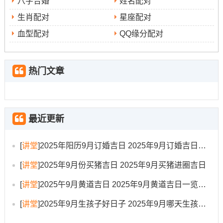
八字合婚
姓名配对
方位布局跟适用禁忌
生肖配对
星座配对
说句心里话，吉日行事，方位的布局同细节的禁忌同样至
血型配对
QQ缘分配对
关重要...动土时若恰逢吉日但方位凶（如动土位再正东三
煞方） 可通过再东南太岁方位悬挂祥安阁五帝钱，西北岁
破处放置祥安阁泰山石敢当来化解。安床宜朝向西南“生气
热门文章
位”、避开正东三煞方向;以利家宅和睦。交易场合可将黄水
晶招财树置于店铺西北角（流年财位）；以增强财运.还有
部分后续禁忌必须留心：安床后三日忌外借财物，以免破
最近更新
财；动土后七日不可敲击墙面 以固气场；嫁娶礼成当晚，
新人需共饮合卺酒并留灯至天明，标记长明不灭；交易完
[
讲堂
]
2025年阳历9月订婚吉日 2025年9月订婚吉日有哪几天
成后三日内不可赊账 -否则易引发财务纠纷...这些细节关乎
[
讲堂
]
2025年9月份买猪吉日 2025年9月买猪进圈吉日
气场的稳定跟运势的延续...
[
讲堂
]
2025午9月黄道吉日 2025年9月黄道吉日一览表大全
择吉的智慧与灵活运用
[
讲堂
]
2025年9月生孩子好日子 2025年9月哪天生孩子比较好
择吉的本质是寻求天时地利之助；但其真正的核心仍再于