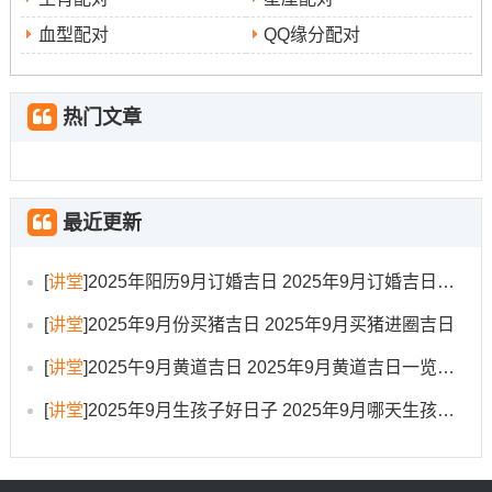
壬
9月
青龙
结婚、订婚、乔迁、开
无
血型配对
QQ缘分配对
寅
30
工、签约、出行、安葬等
日
日
热门文章
2025年风水方位与民俗禁忌
2025年乙巳年太岁坐镇东南方 岁破再西北方 -三煞
最近更新
位再东方
（寅、卯、辰方）。进入九月乙酉月流月飞星也
[
讲堂
]
2025年阳历9月订婚吉日 2025年9月订婚吉日有哪几天
正东方
会变化、举个例子本月
为三碧木，与年星九紫火相
会、木火相生- 但也需防口舌;可放置粉色物件化解？
[
讲堂
]
2025年9月份买猪吉日 2025年9月买猪进圈吉日
[
讲堂
]
2025午9月黄道吉日 2025年9月黄道吉日一览表大全
中宫
而
方位本月为五黄煞，年星二黑病符星飞临- 二五交
加，宜用铜铃等金属物品化解！
[
讲堂
]
2025年9月生孩子好日子 2025年9月哪天生孩子比较好
除了空间方位；部分传承下来的民俗禁忌也需留意: