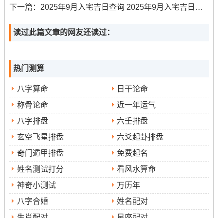
日
下一篇：
2025年9月入宅吉日查询 2025年9月入宅吉日哪几天
癸
9月
天德
嫁娶、移徙、解除、祈福、订
词讼、安
未
11日
婚
葬
读过此篇文章的网友还读过：
日
乙
9月
玉堂
祭祀、出行、扫舍
动土、修
热门测算
酉
13日
造
日
八字算命
日干论命
戊
9月
司命
沐浴、盖屋、饰垣
问卜、移
称骨论命
近一年运气
子
16日
徙
八字排盘
六壬排盘
日
玄空飞星排盘
六爻起卦排盘
庚
9月
青龙
修造、动土、订婚、安葬
祭祀、安
奇门遁甲排盘
免费起名
寅
18日
门
日
姓名测试打分
看风水算命
甲
9月
金匮
祭祀
馀事慎用
神奇小测试
万历年
午
22日
八字合婚
姓名配对
日
生肖配对
星座配对