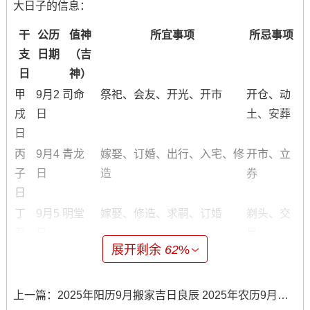
大日子的信息：
干
公历
值神
所宜事项
所忌事项
支
日期
（吉
日
神）
甲
9月2
司命
祭祀、会友、开光、开市
开仓、动
戌
日
土、安葬
日
丙
9月4
青龙
嫁娶、订婚、出行、入宅、修
开市、立
子
日
造
券
日
丁
9月5
明堂
嫁娶、修造、求嗣、订婚
剃头、交
丑
日
易
展开剩余
62
%
日
壬
9月
金匮
嫁娶、捕捉、剃头
盖屋、安
午
10日
葬
上一篇：
2025年阳历9月搬家吉日良辰 2025年农历9月份搬家吉日