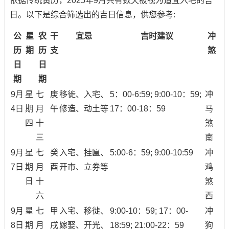
依据传统黄历，2025年9月共有数天被视为适宜入宅的吉
日。以下是综合筛选出的吉日信息，供您参考:
公
星
农
干
宜忌
吉时建议
冲
历
期
历
支
煞
日
日
期
期
9月
星
七
庚
移徙、入宅、
5：00-6:59; 9:00-10：59;
冲
4日
期
月
午
修造、动土等
17：00-18：59
马
四
十
煞
三
南
9月
星
七
癸
入宅、挂匾、
5:00-6：59; 9:00-10:59
冲
7日
期
月
酉
开市、立券等
鸡
日
十
煞
六
西
9月
星
七
甲
入宅、移徙、
9:00-10：59; 17：00-
冲
8日
期
月
戌
嫁娶、开光、
18:59; 21:00-22：59
狗