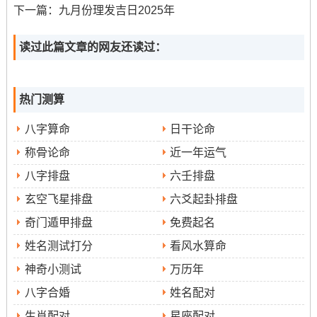
20
期
月
戌
安床、嫁娶、
13：00-14：59; 17:00-
狗
下一篇：
九月份理发吉日2025年
日
六
廿
修造等
18:59; 21:00-22:59
煞
九
南
读过此篇文章的网友还读过：
9月
星
八
癸
入宅、移徙、
13:00-14:59; 17：00-18：
冲
27
期
月
巳
安床、纳财、
59
蛇
热门测算
日
六
初
修造等
煞
六
西
八字算命
日干论命
表：2025年9月入宅吉日信息表
称骨论命
近一年运气
八字排盘
六壬排盘
本月优选入宅吉日推荐
玄空飞星排盘
六爻起卦排盘
在众多的吉日中以下几个日子尤为值的关注:
奇门遁甲排盘
免费起名
9月8日（星期一.农历七月十七）
:此日“宜”事繁多.将近
姓名测试打分
看风水算命
包括整个喜庆事宜、有嫁娶、祈福、入宅、移徙、安床、
神奇小测试
万历年
诸事皆宜
开市等；被认为是
的大吉之日.
八字合婚
姓名配对
生肖配对
星座配对