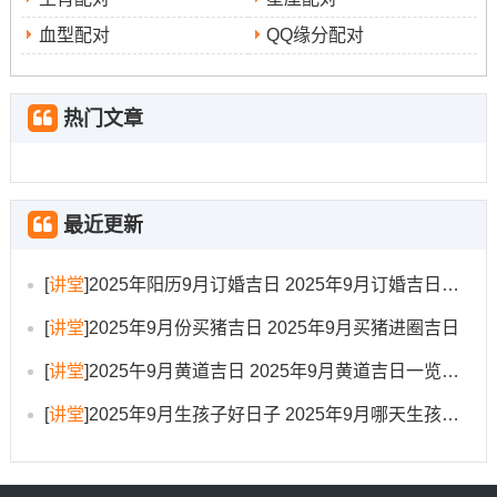
吉时选择也相对多样。
血型配对
QQ缘分配对
9月17日（星期三！农历七月廿六）
:此日同样是“宜”事
结婚、求嗣、入宅、移徙、
非常全面的日子。尤其利于
热门文章
安床、开市
，且当日无禁忌记载，寓意百无禁忌;顺遂如
意.
9月27日（星期六~农历八月初六）
纳财、
：此日利于
最近更新
进人口、入宅、移徙
，有增添福禄、人丁兴旺、家宅安
[
讲堂
]
2025年阳历9月订婚吉日 2025年9月订婚吉日有哪几天
宁的美好寓意.
[
讲堂
]
2025年9月份买猪吉日 2025年9月买猪进圈吉日
说句心里话，些日子之所以被认为特别吉利,是因为它们在
传统历书上被认为是“黄道吉日”，星宿值神吉利,且所宜事
[
讲堂
]
2025午9月黄道吉日 2025年9月黄道吉日一览表大全
项中明确含有“入宅”、“移徙”、“安床”等关键活动，预示着
[
讲堂
]
2025年9月生孩子好日子 2025年9月哪天生孩子比较好
新居生活能有一个和谐兴旺的开端.
挑选入宅吉日的核心原则