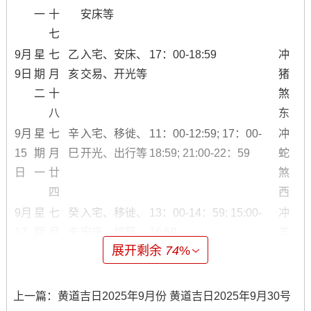
一
十
安床等
七
9月
星
七
乙
入宅、安床、
17：00-18:59
冲
9日
期
月
亥
交易、开光等
猪
二
十
煞
八
东
9月
星
七
辛
入宅、移徙、
11：00-12:59; 17：00-
冲
15
期
月
巳
开光、出行等
18:59; 21:00-22：59
蛇
日
一
廿
煞
四
西
9月
星
七
癸
入宅、移徙、
13：00-14：59; 15:00-
冲
17
期
月
未
安床、嫁娶、
16:59
羊
展开剩余
74
%
日
三
廿
修造等
六
9月
星
七
丙
入宅、移徙、
5:00-6:59; 9:00-10:59;
冲
上一篇：
黄道吉日2025年9月份 黄道吉日2025年9月30号