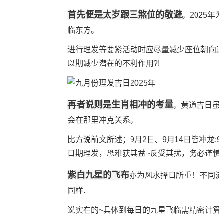
首先便是太岁跟三煞位的敬避
。2025
临东方。
进行理发等要紧活动时应尽量减少座位朝向这
以期减少潜在的不利作用?!
再者说则是生肖相冲的考量
。黄道吉日
会在那里冲克关系。
比方说前文所述；9月2日、9月14日皆冲龙;9
日期理发，恐难获其益~反受其扰，务必谨
紫白九星的飞布
亦为风水择日所重！不同
同样.
说实在的~具体到每日的九星飞临需精密计