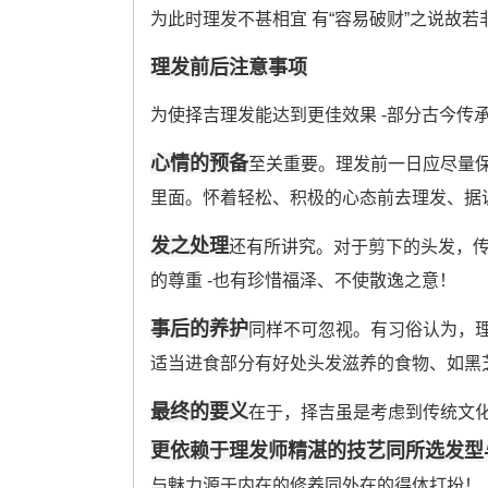
为此时理发不甚相宜 有“容易破财”之说故若
理发前后注意事项
为使择吉理发能达到更佳效果 -部分古今传承
心情的预备
至关重要。理发前一日应尽量
里面。怀着轻松、积极的心态前去理发、据
发之处理
还有所讲究。对于剪下的头发，传
的尊重 -也有珍惜福泽、不使散逸之意！
事后的养护
同样不可忽视。有习俗认为，理
适当进食部分有好处头发滋养的食物、如黑芝麻
最终的要义
在于，择吉虽是考虑到传统文
更依赖于理发师精湛的技艺同所选发型
与魅力源于内在的修养同外在的得体打扮！