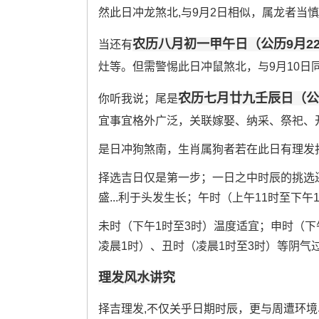
然此日冲龙煞北,与9月2日相似，属龙者当
农历八月初一甲午日（公历9月2
当还有
灶等。但需警惕此日冲鼠煞北，与9月10日
农历七月廿九壬辰日（公
你听我说；尾是
宜事宜格外广泛，关联嫁娶、纳采、祭祀、
是日冲狗煞南，生肖属狗者若在此日有理发
择选吉日仅是第一步；一日之中时辰的挑选
盛...利于头发生长；午时（上午11时至下
未时（下午1时至3时）温度适宜；申时（下
凌晨1时）、丑时（凌晨1时至3时）等阴气
理发风水讲究
择吉理发,不仅关乎日期时辰，更与周遭环