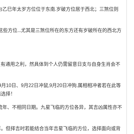
年为乙巳年太岁方位位于东南.岁破方位居于西北；三煞位则
些方位...尤其是三煞位所在的东方还有岁破所在的西北方
虽有通用之利，然具体到个人仍需留意日支与自身生肖会不
月10日、9月22日冲鼠,9月20日冲狗.属相相冲者若在此等
慎选择！
流年、不相同日期。九星飞临的方位各异，其吉凶属性亦不
算。但择吉时若能结合当年吉星飞临的方位，选择面向或背