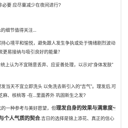
非必要 应尽量减少在夜间进行?
的细节值得关注...
保持心境平和愉悦，避免跟人发生争执或处于情绪剧烈波动
说更易接纳与吸引良好的能量？
统上认为不宜随意丢弃、应妥善处理，以示对“身体发肤”
发当天不宜立即洗头 以免洗去新引入的“吉气”。理发后,可
、核桃等 -在...里面养外 巩固新生之发?
理发自身的效果与满意度~
化的一种参考与美好愿望，但
与个人气质的契合
.吉日的选择是锦上添花、真正的信心