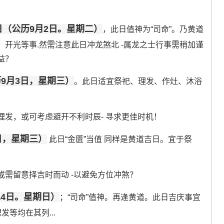
（公历9月2日。星期二）
，此日值神为“司命”。乃黄道
开光等事.然需注意此日冲龙煞北 -属龙之士行事需稍加谨
益？
9月3日，星期三）
。此日适宜祭祀、理发、作灶、沐浴
发，或可考虑避开不利时辰- 寻求更佳时机！
日，星期三）
此日“金匮”当值 同样是黄道吉日。宜于祭
需留意择吉时而动 -以避免方位冲煞？
14日。星期日）
；“司命”值神。再逢黄道。此日吉庆事宜
等均在其列...