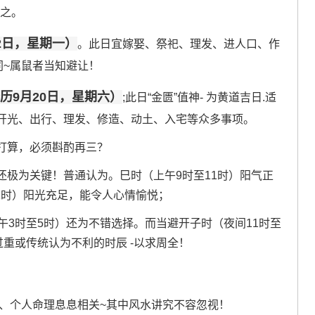
慎之。
2日，星期一）
。此日宜嫁娶、祭祀、理发、进人口、作
同~属鼠者当知避让！
历9月20日，星期六）
;此日“金匮”值神- 为黄道吉日.适
开光、出行、理发、修造、动土、入宅等众多事项。
打算，必须斟酌再三？
还极为关键！普通认为。巳时（上午9时至11时）阳气正
午1时）阳光充足，能令人心情愉悦；
午3时至5时）还为不错选择。而当避开子时（夜间11时至
过重或传统认为不利的时辰 -以求周全！
境、个人命理息息相关~其中风水讲究不容忽视！