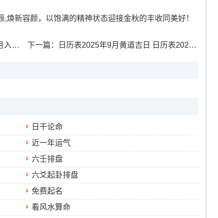
辰,焕新容颜，以饱满的精神状态迎接金秋的丰收同美好！
哪几天
下一篇：
日历表2025年9月黄道吉日 日历表2025年全年日历黄道吉日
日干论命
近一年运气
六壬排盘
六爻起卦排盘
免费起名
看风水算命