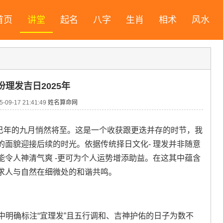
首页
讲堂
起名
八字
生肖
相术
风水
份理发吉日2025年
09-17 21:41:49
姓名算命网
乙巳年的九月悄然将至。这是一个收获跟更迭并存的时节，我
面貌迎接后续的时光。依据传统择日文化- 理发并非随意
令人神清气爽 -更可为个人运势增添助益。在这其中蕴含
求人与自然在细微处的和谐共鸣。
其中明确标注“宜理发”且五行调和、吉神护佑的日子为数不