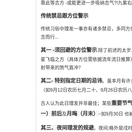
靠此等吉方 -或能更进一步吸纳吉气?!九
传统禁忌跟方位警示
传统习俗中理发一事亦有诸多禁忌，多同方
吉而行...
其一 -须回避的方位警示
.除了前述的太岁
星飞临之方（具体方位需依据流年流日推算
射带来的煞气直冲？
其二- 特别指定日期的忌讳
。虽本月有许
（如9月12日农历七月二十、9月26日农历八
重要节
古人认为此日理发并非最佳；某些
一）前后
月晦（月末）
及
~如9月30日
其三、夜间理发的规避
。夜间;格外是戌