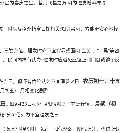
紫右弼星为喜庆之星，若其飞临之方 可为理发增添祥瑞！
位、时辰及格外指定日期相关;知其禁忌；方能更安心地择
、三煞方位、理发时亦不宜背靠或面向“五黄”、“二黑”等凶
）。民间同样有认为~理发时应避免座位正对门窗或镜子反
农历初一、十五
多吉日，但还有传统认为不宜理发之日...
月初五）,月相变化剧烈.
气日
月朔（初
...如9月23日秋分,阴阳转换之时亦需谨慎；
 也被部分习俗列为不宜理发之日！
时（晚上7时至9时）以后，阳气渐弱，阴气上升、传统上认