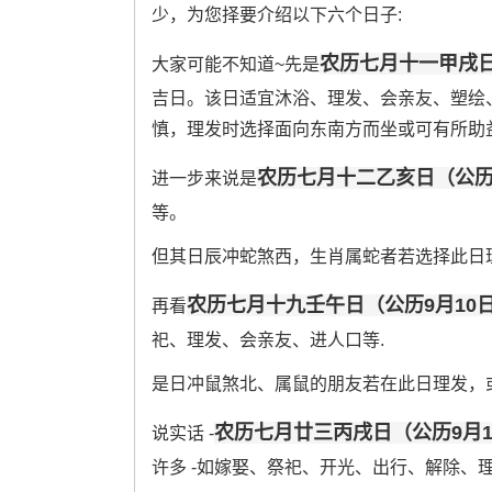
少，为您择要介绍以下六个日子:
农历七月十一甲戌日
大家可能不知道~先是
吉日。该日适宜沐浴、理发、会亲友、塑绘、
慎，理发时选择面向东南方而坐或可有所助
农历七月十二乙亥日（公历
进一步来说是
等。
但其日辰冲蛇煞西，生肖属蛇者若选择此日理
农历七月十九壬午日（公历9月10
再看
祀、理发、会亲友、进人口等.
是日冲鼠煞北、属鼠的朋友若在此日理发，或
农历七月廿三丙戌日（公历9月
说实话 -
许多 -如嫁娶、祭祀、开光、出行、解除、理发