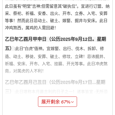
此日虽有“明堂”吉神;但需留意其“破执位”。宜进行订盟、纳
采、祭祀、祈福、安香、出火、开市、立券、入宅、安葬
等事！然而此日忌动土、破土、嫁娶、掘井与安床。此日
冲鸡煞西，属鸡的人需回避！
乙巳年乙酉月甲申日（公历2025年9月12日。星期
五）
:此日“白虎”值神。宜嫁娶、出行、伐木、拆卸、修
造、动土、移徙、安葬、破土、修坟、立碑！忌讳掘井、
祈福、安床、开市、入宅、挂匾、开光等事。此日冲虎煞
南，对属虎的人不利！
乙巳年乙酉月己丑日（公历2025年9月17日...星期
三）
:此日堪称本月最吉利的日子之一！诸事皆宜 -无所忌
讳。
展开剩余
67
%
最利于嫁娶、祭祀、祈福、求嗣、修造、动土、进人口、