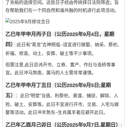
了充裕的选择空间。这些日子经由传统择日法则筛选；旨
在帮助我们在一个同自然和谐共融的时机进行此项活动。
乙巳年甲申月丙子日（公历2025年9月4日，星期
四）
:此日有“青龙”吉神照临 -适宜进行嫁娶、纳采、祭祀、
祈福、修造、动土、安葬、破土等不少事项。
但需注意,此日忌讳开市、立券、置产、作灶与造桥等事
宜。此日冲马煞南，属马的人士需非常谨慎。
乙巳年甲申月丁丑日（公历2025年9月5日;星期
五）
：此日“明堂”当值、利祭祀、普渡、捕捉、解除、入
殓、破土、安葬等。此日不宜进行开市、交易、入宅与嫁
娶等活动。此日冲羊煞东~生肖属羊者应避开此日。
乙巳年乙酉月己卯日（公历2025年9月7日,星期日）
: