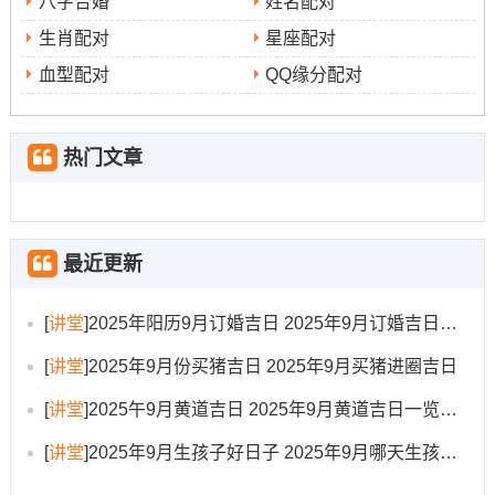
与太岁相对的方位是岁破方。位于西北方；此方位亦宜静
八字合婚
姓名配对
不宜动，修坟时应尽量避开正对或大动在这两个方位...
生肖配对
星座配对
血型配对
QQ缘分配对
三煞位
:2025年的三煞位在东方。三煞方代表了一种凶煞
之气 -通常不宜在此方位进行兴造、动土等工程...
热门文章
若因实际情况无法完全避开；则应选择吉日吉时并考虑采
取部分传统的化解措施 以尽可能减少潜在的负面影响。
修坟注意事项
最近更新
除了选择吉日与规避凶煞方位，在实际操作过程中还有许
多细节必须留心；这些细节同样关系到活动的顺利与否再
[
讲堂
]
2025年阳历9月订婚吉日 2025年9月订婚吉日有哪几天
加上对先人的敬意表达！
[
讲堂
]
2025年9月份买猪吉日 2025年9月买猪进圈吉日
择吉时而动
:选定了吉日，还需选择当日的良辰吉时开始
[
讲堂
]
2025午9月黄道吉日 2025年9月黄道吉日一览表大全
动土修葺。多数时候各个吉日都会标注有推荐的吉时如“癸
[
讲堂
]
2025年9月生孩子好日子 2025年9月哪天生孩子比较好
巳时”（9:00-10：59）、“丁酉时”（17:00-18:59）等！