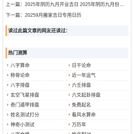
入宅、移徙、安葬等众多事项。此日冲羊 属羊者需注意。
上一篇：
2025年阴历九月开业吉日 2025年阴历九月份还有多少天
下一篇：
20259月搬家吉日专用日历
乙巳年乙酉月壬辰日（公历2025年9月20日...星期
六）
：此日“天刑”值神。宜于嫁娶、纳采、祭祀、开光、
读过此篇文章的网友还读过：
出行、拆卸、修造、动土、进人口、入宅、破土、安葬
等。
热门测算
忌讳开市、掘井、开渠、造桥跟造船.此日冲狗煞南 生肖狗
不宜在此日操办大事。
八字算命
日干论命
称骨论命
近一年运气
修坟风水讲究
八字排盘
六壬排盘
修坟动土之事；关乎阴阳两宅之气运 故而风水上的讲究尤
玄空飞星排盘
六爻起卦排盘
为重要- 需悉心留意方能安稳顺遂！
奇门遁甲排盘
免费起名
太岁与岁破
：2025年为乙巳年太岁方位位于东南方。此
姓名测试打分
看风水算命
方位不宜轻易动土、挖掘~以免触犯太岁...
神奇小测试
万历年