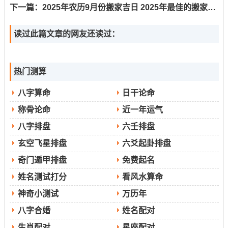
下一篇：
2025年农历9月份搬家吉日 2025年最佳的搬家吉日一览表
西北方位亦不宜是重要活动区域、保持在这两个方位的安
读过此篇文章的网友还读过：
静跟整洁至关重要！
三煞方位今年位于正东方；此方位宜静不宜动。搬迁过程
热门测算
中应避免从正东方开始行动或在此方位放置重要家具;可在
八字算命
日干论命
此处放置白色或金属物品以化解不利效应？
称骨论命
近一年运气
紫白九星中八白左辅星飞临正北方~此为2025年最佳财
八字排盘
六壬排盘
玄空飞星排盘
六爻起卦排盘
位。可在此方位放置红色地毯或黄水晶来激活财气！而五
奇门遁甲排盘
免费起名
黄廉贞星坐镇中宫...此为年度大凶病符位- 需保持安静并避
姓名测试打分
看风水算命
免放置电器或杂物！
神奇小测试
万历年
搬家方位禁忌
八字合婚
姓名配对
生肖配对
星座配对