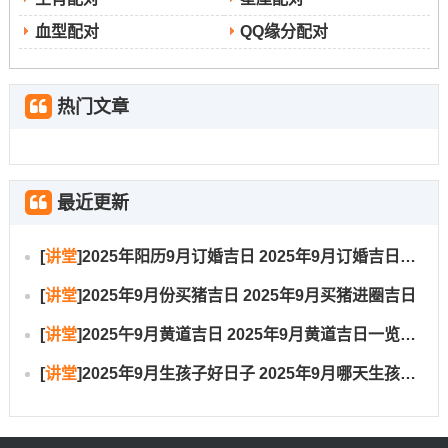
正搬家时应避免从此方位率先进入或搬入大型家具.若房屋
血型配对
QQ缘分配对
正门朝向正东、可选择绕行或从侧门进入,以避开直冲之
气！
热门文章
西北方作为岁破方，不宜在此方位安置卧室或厨房。若不
最近更新
可避免，可在此处放置祥安阁泰山石敢当或祥安阁五帝钱
来化解不利效应？
[
讲堂
]
2025年阳历9月订婚吉日 2025年9月订婚吉日有哪几天
[
讲堂
]
2025年9月份买猪吉日 2025年9月买猪进圈吉日
东南太岁方位切忌放置重型家具或进行敲打作业~保持此方
位的通透合整洁~可放置绿色植物来平衡气场，但避免带刺
[
讲堂
]
2025午9月黄道吉日 2025年9月黄道吉日一览表大全
的植物品种！
[
讲堂
]
2025年9月生孩子好日子 2025年9月哪天生孩子比较好
搬家注意事项