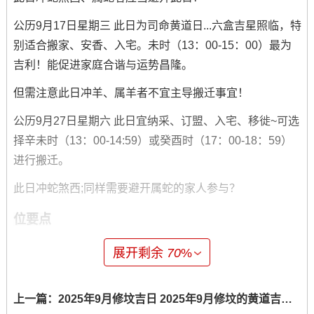
公历9月17日星期三 此日为司命黄道日...六盒吉星照临，特
别适合搬家、安香、入宅。未时（13：00-15：00）最为
吉利！能促进家庭合谐与运势昌隆。
但需注意此日冲羊、属羊者不宜主导搬迁事宜！
公历9月27日星期六 此日宜纳采、订盟、入宅、移徙~可选
择辛未时（13：00-14:59）或癸酉时（17：00-18：59）
进行搬迁。
此日冲蛇煞西;同样需要避开属蛇的家人参与？
位要点
展开剩余
70
%
2025年太岁位于东南方，岁破方则在西北方位。搬家过程
中需特别注意避免在东南方位动土、钻孔或进行任何损坏
上一篇：
2025年9月修坟吉日 2025年9月修坟的黄道吉日是哪天
性作业 以免触犯太岁。