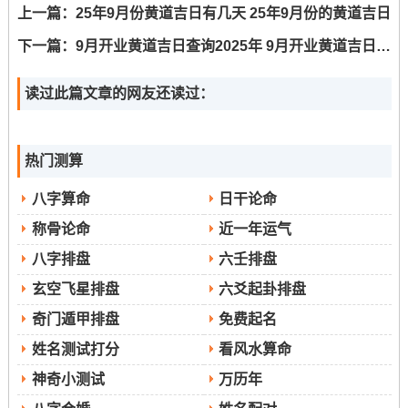
上一篇：
25年9月份黄道吉日有几天 25年9月份的黄道吉日
宅安香；此日搬家,家宅平安 人丁兴旺）或9月21日（月德
下一篇：
9月开业黄道吉日查询2025年 9月开业黄道吉日哪几天
合日,宜乔迁入宅、此日迁徙；可得新居地灵人杰之助）。
读过此篇文章的网友还读过：
把开工装修首选天成、地财之日,如9月3日（天成日，宜开
工动土，此日开工 -工程顺利，事半功倍）或9月25日（地
热门测算
财日- 宜装修安灶- 此日动工，家宅安宁，事业兴旺）？
八字算命
日干论命
当开业求财则宜金匮、宝光当值之日，如9月7日（金匮日;
称骨论命
近一年运气
宜开市立券，此日开业、生意兴隆，财源茂盛）或9月19日
八字排盘
六壬排盘
（宝光日 宜开张纳财、此日开业、客似云来- 名利双
玄空飞星排盘
六爻起卦排盘
收）！
奇门遁甲排盘
免费起名
姓名测试打分
看风水算命
风水方位与生肖宜巳年太岁位于东南方，岁破方位
神奇小测试
万历年
则在西北方、三煞位临东方。进行任何重要活动时