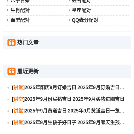
八字合婚
姓名配对
都应充分考虑这些方位的效应。
生肖配对
星座配对
开业典礼不宜在西北（岁破方）举办，若无法避免;则需进
血型配对
QQ缘分配对
行相应的风水化解。办公座位也应避免朝向东方（三煞
位），可于西北方摆放金属摆钟（如铜钟）来化解不利气
热门文章
场。
生肖在领域 ~属蛇者正值太岁年可选择在9月8日或17日行
最近更新
事以化解太岁；随身佩戴蛇形白玉还有助益，重大决策则
[
讲堂
]
2025年阳历9月订婚吉日 2025年9月订婚吉日有哪几天
建议避开农历初一、十五。
[
讲堂
]
2025年9月份买猪吉日 2025年9月买猪进圈吉日
把你别说~虎者需慎用9月12日（此日为冲虎日）；本月其
[
讲堂
]
2025午9月黄道吉日 2025年9月黄道吉日一览表大全
贵人属相为马、狗，重要投资建议选在9月22日，签约时可
[
讲堂
]
2025年9月生孩子好日子 2025年9月哪天生孩子比较好
穿青色系服饰。属猴者则宜重点关注9月10日、25日，利