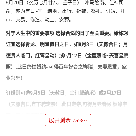
9月20日（农历七月廿八，壬子日）- 冲马煞南、值神司
命，亦为吉日 -宜于结婚、出行、祈福、祭祀、订婚、开
市、交易、修造、动土、安葬。
对于人生中的重要事项 选择合适的日子至关重要。婚嫁领
证宜选择青龙、明堂值日之日，如9月8日（天德合日；月
德贵人临门，红鸾星动）或9月12日（金匮照临~天喜星高
照）;此日缔结婚约- 可得百年好合之祥瑞，夫妻恩爱，家
业兴旺！
订婚则可选9月5日（天赦日，宜订盟纳采）或9月17日
（天愿吉日,宜下聘定亲）,此日定亲,可得月老眷顾 姻缘牢
固，双方家庭和睦。
展开剩余
75
%
搬家入宅喜择天德、月德合之日~如9月9日（天德日，宜入