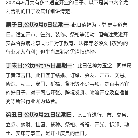
2025年9月共有多个适宜开业的日子、以下是其中六个尤
为吉利的日子及其详细讲清楚：
庚子日,公历9月8日星期一
~此日值神为玉堂;是黄道吉
日。适宜开市、签约、装修、祭祀等活动...但需注意避开
安葬合探病之事...此日对于教育、法律等必须文书契约的
行业尤为有利；但生肖属猪者需谨慎选择。
丁未日;公历9月15日星期一
；此日值神为玉堂，同样属
于黄道吉日。此日宜于结婚、订婚、会友、开市、交易、
修造、动土、安门、祈福、祭祀等不少事项，是百事皆宜
的好日子。对于网店开张、跨境发货、物流开仓及直播首
秀等新兴行业尤为适合。
癸丑日 公历9月21日星期日
，此日宜进行开市、交易、
立券、纳财、挂匾、栽种、祭祀、祈福、开光、拆卸、动
土、安床等事宜，是开业庆典的佳日。