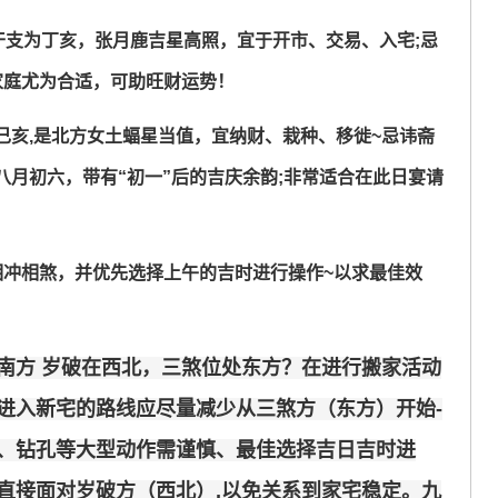
干支为丁亥，张月鹿吉星高照，宜于开市、交易、入宅;忌
家庭尤为合适，可助旺财运势！
为己亥,是北方女土蝠星当值，宜纳财、栽种、移徙~忌讳斋
月初六，带有“初一”后的吉庆余韵;非常适合在此日宴请
相冲相煞，并优先选择上午的吉时进行操作~以求最佳效
南方 岁破在西北，三煞位处东方？在进行搬家活动
进入新宅的路线应尽量减少从三煞方（东方）开始-
、钻孔等大型动作需谨慎、最佳选择吉日吉时进
直接面对岁破方（西北）,以免关系到家宅稳定。九