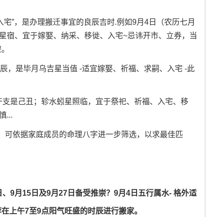
入宅”，是办理搬迁事宜的良辰吉时.例如9月4日（农历七月
狼星宿、宜于嫁娶、纳采、移徙、入宅~忌讳开市、立券，当
避。
辰，是毕月乌吉星当值 -适宜嫁娶、祈福、求嗣、入宅 -此
其干支是己丑；轸水蚓星照临，宜于祭祀、祈福、入宅、移
..
，可依据家庭成员的命理八字进一步筛选，以求最佳匹
、9月15日及9月27日备受推崇？9月4日五行属水- 格外适
在上午7至9点阳气旺盛的时辰进行搬家。