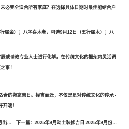
八字日未必完全适合所有家庭？在选择具体日期时最佳能结合户
五行属金）；八字喜木者，可选9月12日（五行属木）；八
.
时辰或请教专业人士进行化解。在传统文化的框架内灵活调
庆之事！
最适合的搬家吉日。择吉而迁，不仅是是对传统文化的传承 -
好开端！
易吉日
下一篇：
2025年9月动土装修吉日 2025年9月份装修动土黄道吉日