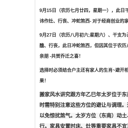
9月15日（农历七月廿四，星期一），此日
讳作灶、行丧、冲蛇煞西- 对于经商创业的
9月27日（农历八月初六;星期六）、干支
醮、行丧，此日冲蛇煞西，但因其位于农历八
亲朋 -共贺乔迁之喜！
选择时必须结合户主还有家人的生肖~避开
果！
搬家风水讲究跟方年乙巳年太岁位于东
时需特别注意这些方位的避让与调理。
以免惊扰煞气。太岁方位（东南）动土
行。家具安置时床、灶等重要家具不宜