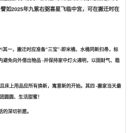
譬如2025年九紫右弼喜星飞临中宫，可在搬迁时在
!其一，搬迁时应准备“三宝”-即米桶、水桶同新扫帚，标
避免向外借出物品 -并保持家中灯火通明，以固财气、稳
且床上用品应所有换新，寓意新的开始。其四 -搬家当天最
团团圆圆、生活甜蜜！
活的深切祈愿。