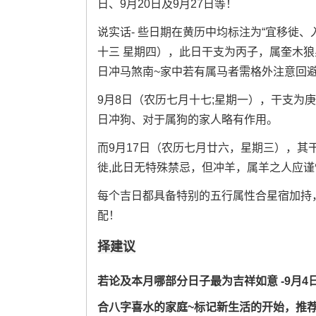
日、9月20日及9月27日等！
说实话- 些日期在黄历中均标注为“宜移徙、
十三 星期四），此日干支为丙子，属奎木
日冲马煞南~家中若有属马者需格外注意回
9月8日（农历七月十七;星期一），干支为庚
日冲狗、对于属狗的家人略有作用。
而9月17日（农历七月廿六，星期三），
徙,此日无特殊禁忌，但冲羊，属羊之人应谨慎.
每个吉日都具备特别的五行属性合星宿加持
配！
择建议
若论及本月哪部分日子最为吉祥如意 -9月4日
合八字喜水的家庭~标记新生活的开始，推荐