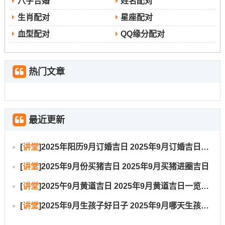
八字合婚
姓名配对
型钻孔、挖掘等动作,以免“太岁头上动土”- 招致不
生肖配对
星座配对
顺！
血型配对
QQ缘分配对
在与太岁相对之位为岁破，位于西北方- 此方位还宜静不宜
动，不宜作为动土的起始点！三煞位每年流转 2025年三煞
热门文章
位在东方！日常动土施工应尽量避开正东方 -尤其忌讳在此
方位先行动工或进行损坏性装修，否则易引致三煞发凶；
最近更新
阻碍工程进度及家人运势！
若因布局无法完全避开，应考虑在吉日吉时于其他吉利方
[
讲堂
]
2025年阳历9月订婚吉日 2025年9月订婚吉日有哪几天
位先行仪式性动土 或寻求专业化解之法！除了空间方位~
[
讲堂
]
2025年9月份买猪吉日 2025年9月买猪进圈吉日
时间上的冲煞也需留意！
[
讲堂
]
2025午9月黄道吉日 2025年9月黄道吉日一览表大全
[
讲堂
]
2025年9月生孩子好日子 2025年9月哪天生孩子比较好
每日黄历均标注有冲克之生肖及方位，譬如某日“冲鼠煞
北”- 则属鼠之人当日不宜主持或参与重要动土决策，且房