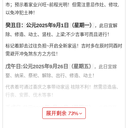
市；预示着家业兴旺~前程光明！但需注意忌作灶、修坟,
以免冲犯土神！
癸丑日：公元2025年9月1日（星期一）
，此日宜解
除、修造、动土、竖柱、上梁;不少吉事可而且进行！
标记着卸去过往负担~开启全新家运！吉时多在辰时同酉时
需避开冲兔煞东方之方位！
戊午日:公元2025年9月26日（星期五）
，此日宜嫁
娶、纳采、祭祀、解除、出行、修造、动土！
代表着可通过喜庆之事带动家运 祛除不利！然需忌造庙、
行丧、安葬、伐木等事！
壬戌日:公元2025年9月30日（星期二）
、此日宜开
展开剩余
73
%
光、解除、拆卸、修造、动土、竖柱、安门！