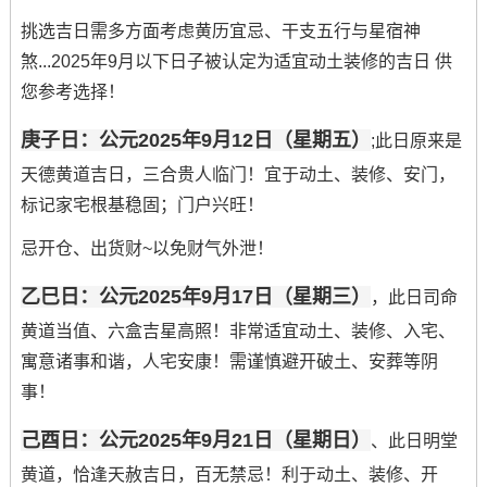
挑选吉日需多方面考虑黄历宜忌、干支五行与星宿神
煞...2025年9月以下日子被认定为适宜动土装修的吉日 供
您参考选择！
庚子日：公元2025年9月12日（星期五）
;此日原来是
天德黄道吉日，三合贵人临门！宜于动土、装修、安门，
标记家宅根基稳固；门户兴旺！
忌开仓、出货财~以免财气外泄！
乙巳日：公元2025年9月17日（星期三）
，此日司命
黄道当值、六盒吉星高照！非常适宜动土、装修、入宅、
寓意诸事和谐，人宅安康！需谨慎避开破土、安葬等阴
事！
己酉日：公元2025年9月21日（星期日）
、此日明堂
黄道，恰逢天赦吉日，百无禁忌！利于动土、装修、开