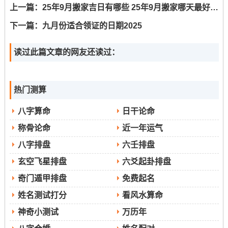
寓意驱邪避煞，家宅结构坚如磐石！但要忌出火、入宅、
上一篇：
25年9月搬家吉日有哪些 25年9月搬家哪天最好吉利
移徙、祈福、祭祀等活动！
下一篇：
九月份适合领证的日期2025
读过此篇文章的网友还读过：
除了选择吉日；吉时亦至关重要！习性上认为寅时（凌晨
3-5点）、巳时（上午9-11点）、申时（下午3-5点）等是
动工的良辰.
热门测算
每日的具体吉时有所区别 ，譬如9月4日的辛卯时（5:00-
八字算命
日干论命
6:59）与丁酉时（17:00-18:59）便是利於修造动土的佳
称骨论命
近一年运气
时！
八字排盘
六壬排盘
必须日时两相宜，方能锦上添花！
玄空飞星排盘
六爻起卦排盘
动土装修之事 -关乎家宅气运流转~不可不察其风水
奇门遁甲排盘
免费起名
要旨！2025年为农历乙巳年太岁方位位于东南；此
姓名测试打分
看风水算命
尊贵之位不宜触犯;切忌在东南方先行破土或进行大
神奇小测试
万历年