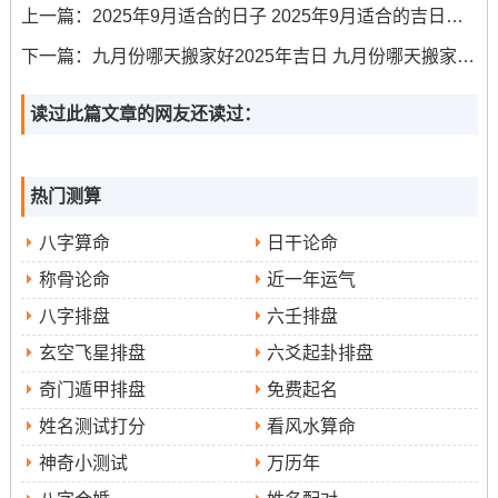
上一篇：
2025年9月适合的日子 2025年9月适合的吉日有哪些
争吵！
下一篇：
九月份哪天搬家好2025年吉日 九月份哪天搬家最好最吉利
选择吉日搬迁是安家立业的重要一步;它蕴含着对未来的美
好祈愿.希望着份指南能助您顺利选定佳期，开启新居生活
读过此篇文章的网友还读过：
的幸福旅程.切记 -吉日乃辅助，家庭和睦与勤劳智慧方是
家运昌隆的根本。
热门测算
八字算命
日干论命
称骨论命
近一年运气
八字排盘
六壬排盘
玄空飞星排盘
六爻起卦排盘
奇门遁甲排盘
免费起名
姓名测试打分
看风水算命
神奇小测试
万历年