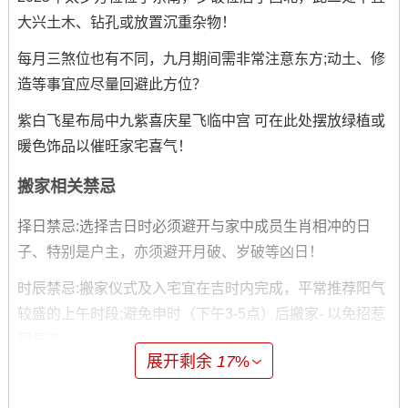
大兴土木、钻孔或放置沉重杂物！
每月三煞位也有不同，九月期间需非常注意东方;动土、修
造等事宜应尽量回避此方位？
紫白飞星布局中九紫喜庆星飞临中宫 可在此处摆放绿植或
暖色饰品以催旺家宅喜气！
搬家相关禁忌
择日禁忌:选择吉日时必须避开与家中成员生肖相冲的日
子、特别是户主，亦须避开月破、岁破等凶日！
时辰禁忌:搬家仪式及入宅宜在吉时内完成，平常推荐阳气
较盛的上午时段;避免申时（下午3-5点）后搬家- 以免招惹
阴气?!
展开剩余
17
%
物品禁忌：搬家当天不可空手入屋，应手持吉祥物；米缸
水桶需提前备满标记丰衣足食；切忌打破餐具或发生激烈