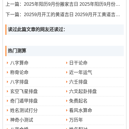
上一篇：
2025年阳历9月份搬家吉日 2025年阳历9月份搬家哪天好
择时还需结合个人生辰八字。
下一篇：
20259月开工的黄道吉日 20259月开工黄道吉日专用日历
最佳吉日推荐
读过此篇文章的网友还读过：
9月8日（星期一,农历七月十
再九月的这些吉日中
七）
9月17日（星期三；农历七月廿六）
9月27
、
与
热门测算
日（星期六;农历八月初六）
是尤位突出的日子...
八字算命
日干论命
9月8日
：此日位“玉堂黄道。月德合日”、星宿位吉利的“毕
称骨论命
近一年运气
月乌”！黄历上此日“忌”项标注位“无”。
八字排盘
六壬排盘
意思是诸事皆宜。其五行属“白腊金” 气场稳定，尤其适合
玄空飞星排盘
六爻起卦排盘
进行搬家、入宅、安床等事宜，能位新家奠定稳固和谐的
奇门遁甲排盘
免费起名
基调。
姓名测试打分
看风水算命
9月17日
:此日位“司命黄道;六盒吉日”，星宿位“轸水蚓”
神奇小测试
万历年
（吉）。六盒标记着和谐与顺利、寓意家庭和睦~人际融