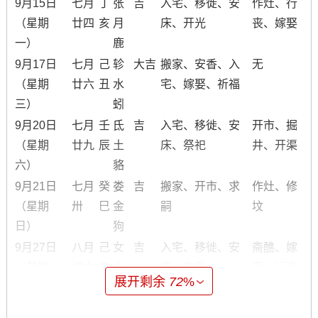
9月15日
七月
丁
张
吉
入宅、移徙、安
作灶、行
（星期
廿四
亥
月
床、开光
丧、嫁娶
一）
鹿
9月17日
七月
己
轸
大吉
搬家、安香、入
无
（星期
廿六
丑
水
宅、嫁娶、祈福
三）
蚓
9月20日
七月
壬
氐
吉
入宅、移徙、安
开市、掘
（星期
廿九
辰
土
床、祭祀
井、开渠
六）
貉
9月21日
七月
癸
娄
吉
搬家、开市、求
作灶、修
（星期
卅
巳
金
嗣
坟
日）
狗
9月27日
八月
己
女
吉
入宅、移徙、安
斋醮、嫁
（星期
初六
亥
土
床、交易
娶、行丧
展开剩余
72
%
六）
蝠
注：吉凶等级综合了黄道、星宿、五行以及宜忌，具体选