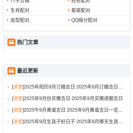
八字合婚
姓名配对
洽.
生肖配对
星座配对
此日宜忌全面- 特别是利于“搬家、安香、入宅、嫁娶、祈
血型配对
QQ缘分配对
福”；是开启新生活的绝佳选择.
9月27日
:此日虽部分黄历看得出有部分忌项 但宜“入宅、
热门文章
移徙、安床、交易、立券、挂匾”，且日子自身带着“五富吉
日”的寓意,标记着财富与丰盛，对于期望新家带来好运同财
气的家庭来说是一个不错的选择.
最近更新
选择原则
[
讲堂
]
2025年阳历9月订婚吉日 2025年9月订婚吉日有哪几天
挑选搬家吉日是一门综合的学问、除了看黄历上的宜忌,还
[
讲堂
]
2025年9月份买猪吉日 2025年9月买猪进圈吉日
需遵循以下几点核心原则:
[
讲堂
]
2025午9月黄道吉日 2025年9月黄道吉日一览表大全
1.避开冲煞
避
:在这是最基本也是最重要的原则。首先要
[
讲堂
]
2025年9月生孩子好日子 2025年9月哪天生孩子比较好
开与家人生肖~尤其是户主生肖相冲的日子
...