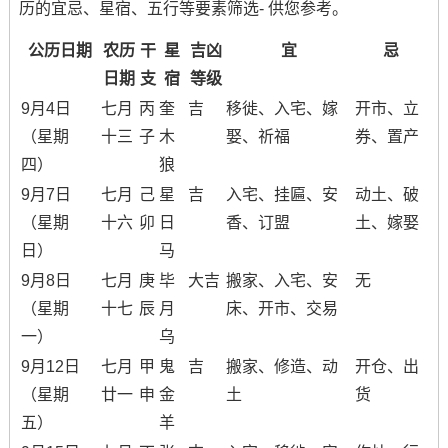
历的宜忌、星宿、五行等要素筛选- 供您参考。
公历日期
农历
干
星
吉凶
宜
忌
日期
支
宿
等级
9月4日
七月
丙
奎
吉
移徙、入宅、嫁
开市、立
（星期
十三
子
木
娶、祈福
券、置产
四）
狼
9月7日
七月
己
星
吉
入宅、挂匾、安
动土、破
（星期
十六
卯
日
香、订盟
土、嫁娶
日）
马
9月8日
七月
庚
毕
大吉
搬家、入宅、安
无
（星期
十七
辰
月
床、开市、交易
一）
乌
9月12日
七月
甲
鬼
吉
搬家、修造、动
开仓、出
（星期
廿一
申
金
土
货
五）
羊