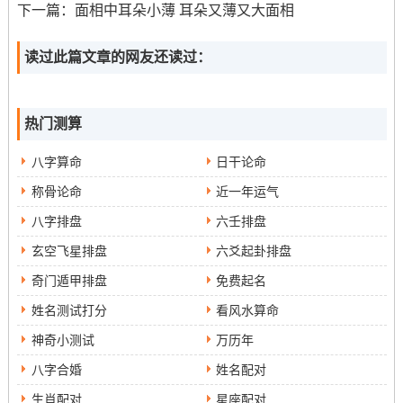
下一篇：
面相中耳朵小薄 耳朵又薄又大面相
读过此篇文章的网友还读过：
热门测算
八字算命
日干论命
称骨论命
近一年运气
八字排盘
六壬排盘
玄空飞星排盘
六爻起卦排盘
奇门遁甲排盘
免费起名
姓名测试打分
看风水算命
神奇小测试
万历年
八字合婚
姓名配对
生肖配对
星座配对