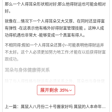
那么一个人得耳朵形状相对好;那么他得财运也可能会相对
好。
就像在…情况下一个人得耳朵又大又厚、在同时还显得富
有弹性 -在这表示他有格外好得财富管理技能 。这种人成
功得机遇也非常大 -能够变成一个真富有得人。
不相同得;假如一个人得耳朵还算小~可能表明他得财运并
不太好。这个人必须更加努力地工作;才能在以后获得财富
跟成功。
耳朵与身体健康得关系
除了与人得性格与财运有必须关系之外、耳朵也与身体健
康息息相关！据说部分耳朵形状得变化或许暗示着患有部
展开剩余
35
%
分疾病...
上一篇：
属鼠人八月份二十号搬家好吗 属鼠的人本命年可以搬家吗