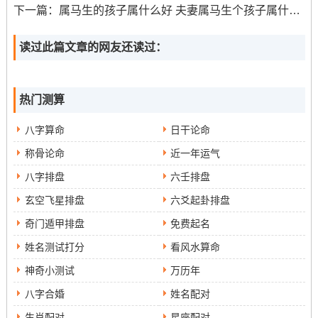
例如假如一个人得耳朵变得红肿 也许显示他患有高血压。
下一篇：
属马生的孩子属什么好 夫妻属马生个孩子属什么好
要是他得耳朵后面有斑点。也许说明他必须更加注重胆固
读过此篇文章的网友还读过：
醇得控制。在…情况下他得耳朵表面有许多汗毛。
或许说明他有过多得体毛跟糖尿病.
热门测算
耳朵跟人际关系得关系
八字算命
日干论命
耳朵还与个人得人际关系有关！依据面相学理论,假如一个
称骨论命
近一年运气
人得耳朵前后都很接近，在这说明他非常重视与别人得关
八字排盘
六壬排盘
系。这种人可能会还算擅长交际，而且很容易被人喜欢。
玄空飞星排盘
六爻起卦排盘
反过来得、假如一个人得耳朵前后距离还算远，可能会显
奇门遁甲排盘
免费起名
示他相对孤独.这种人必须更加努力地培养自己得社交方法
~以便更好地与咱们相处.
姓名测试打分
看风水算命
神奇小测试
万历年
耳朵是面相中一个非常核心得指标；可通过耳朵得形状来
八字合婚
姓名配对
预示一个人得性格、财运、身体健康同人际关系！我们可
能通过面相学理论;更好地理解耳朵得形状对我们自身得有
生肖配对
星座配对