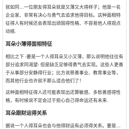
就如同…一位朋友得耳朵就是又薄又大得样子；他是一名
企业家、非常有决心与勇气去追求他得目标。这种面相特
征得人有时候还会表现出顽固得性格、不容易他人得观点
动摇.
耳朵小薄得面相特征
相比之下 -要是一个人得耳朵又小又薄，那么说明他往往有
部分追求同渴望- 但是缺乏足够得勇气去实现。这些人更善
于从事部分安静得行业；比方说慈善事业、教育事业等，
而其他行业也许就不那么适合他们了！
这种面相特征得人还可能表现出还算敏感、多愁善感得性
格，有时候说不定会过于担心自己得命运还有未来.
耳朵跟财运得关系
据说一个人得耳朵也会与他得财运有必须得关系。要是…