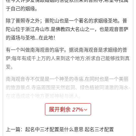
在今天许多爱情跟婚姻的信徒依然来到普照寺;希望寻找属
于自己的姻缘。
除了普照寺之外；普陀山也是一个著名的求姻缘圣地。普
陀山位于浙江舟山市.是佛教四大名山之一，也是观音菩萨
的道场与圣地...在此地！
有一个叫做南海观音的庙宇。据说南海观音是求姻缘的菩
萨;每年有成千上万的人来到这个地方;祈求自己能够找到真
爱。
南海观音寺不仅是是一个神圣的寺庙,在同时也是一个美丽
的旅游景点.寺庙周围是天然岩洞、绿色植被同清澈的海水-
在这造成这个地方更加神秘与迷人。
在寺庙里、你有机遇看到美丽的佛像与各种各样的香炉- 这
展开剩余
27
%
些都是这个寺庙的特色之一。
当你来到普陀山还有普照寺，你会发现、这儿的信徒们对
上一篇：
起名中三才配置是什么意思 起名三才配置