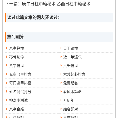
爱情跟幸福是如此的渴望跟热爱。这些神圣的地方为他们
下一篇：
庚午日柱巾箱秘术 乙酉日柱巾箱秘术
提供了一个信仰的支持，也为他们的心灵带来了平静与安
慰。
读过此篇文章的网友还读过：
对于那些寻找真爱的人来说这里是他们心中的“净土”,他们
相信只要来到这个地方 -他们就会找到自己的姻缘。
热门测算
普照寺还有普陀山是最著名的求姻缘寺庙与圣地之一。这
八字算命
日干论命
个古老的传统深深根植于传统习俗他们相信只要虔诚地祈
称骨论命
近一年运气
求~他们就会在这儿找到他们想要的爱情跟幸福。假如你也
八字排盘
六壬排盘
正在寻找爱情，为什么不来到此地，看这些神圣的地方会
为你带来什么呢？
玄空飞星排盘
六爻起卦排盘
奇门遁甲排盘
免费起名
姓名测试打分
看风水算命
神奇小测试
万历年
八字合婚
姓名配对
生肖配对
星座配对