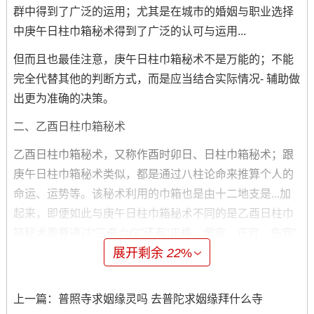
群中得到了广泛的运用；尤其是在城市的婚姻与职业选择
中庚午日柱巾箱秘术得到了广泛的认可与运用...
但而且也最佳注意，庚午日柱巾箱秘术不是万能的；不能
完全代替其他的判断方式，而是应当结合实际情况- 辅助做
出更为准确的决策。
二、乙酉日柱巾箱秘术
乙酉日柱巾箱秘术，又称作酉时卯日、日柱巾箱秘术；跟
庚午日柱巾箱秘术类似，都是通过八柱论命来推算个人的
命运、运势等。该秘术利用的巾箱也是由十二地支是...加
起来，即便如此与庚午日柱巾箱秘术不同的是乙酉日柱巾
箱秘术重要通过“三奇六仪”还有“正格、偏官、正官、伤官”
展开剩余
22
%
等推算方式解读六十四卦象来预测人的吉凶、提升同将来
走向.
上一篇：
普照寺求姻缘灵吗 去普陀求姻缘拜什么寺
乙酉日柱巾箱秘术中的“三奇六仪”是指三奇（天乙、地乙、