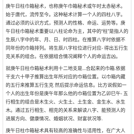
庚午日柱巾箱秘术，也称庚午巾箱秘术或午时太赤秘术。
始于唐代，流传至今。这种秘术计算一个人的四柱八字。
通过必须的认识方式，预测人的性格、命运、运势等。庚
午日柱巾箱秘术重要以八柱论命为主，其中的“柱”是指人的
生辰八字中的年、月、日、时四柱。在推算八字时依据不
同年份的巾箱排列。将生辰八字柱位进行对应- 得出五行生
克关系的组合。在依据组合情况阐释个人的命运吉凶。
就庚午日柱巾箱秘术利用十二地支是...合起来的巾箱.依据
干支六十甲子推算出生年所对应的巾箱位置。以巾箱内藏
的五行来推算五行生克 然后提示命运信息。比方说假如一
个人的出生年份是庚午年那么他的巾箱位置为乙卯巳午- 五
行相生的组合是木生火、火生土、土生金、金生水、水生
木。通过五行相生、相克的关系来解读八字、能预测人的
进展方向、健康情况、婚姻状况、财富状况等.
庚午日柱巾箱秘术具有较高的准确性与适用性，在广大人