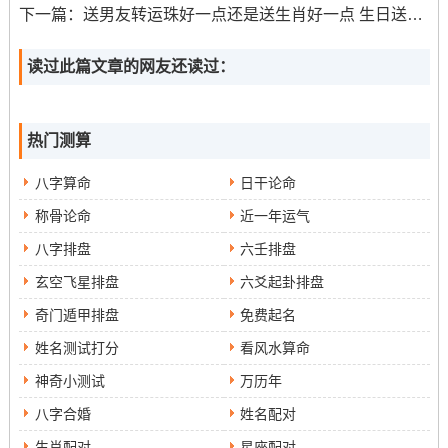
人乙）还有六仪（天仪、地仪、人仪、天福、地禄、人
下一篇：
送男友转运珠好一点还是送生肖好一点 生日送转运珠合适吗
禄）的组合- 每一组合代表不同的含义，如财、官、印、食
等。
读过此篇文章的网友还读过：
这种秘术也利用八柱论命的方法、依据差异年份的巾箱排
列、得出干支六十甲子，通过三奇六仪的组合来推断个人
热门测算
的人生命运。
八字算命
日干论命
称骨论命
近一年运气
八字排盘
六壬排盘
玄空飞星排盘
六爻起卦排盘
奇门遁甲排盘
免费起名
姓名测试打分
看风水算命
神奇小测试
万历年
八字合婚
姓名配对
生肖配对
星座配对